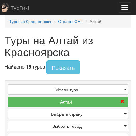
ТурГик!
Toggl
navig
Туры из Красноярска
Страны СНГ
Алтай
Туры на Алтай из
Красноярска
Найдено
15
туров
Показать
Месяц тура
Алтай
Выбрать страну
Выбрать город