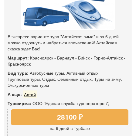
В экспресс-варианте тура "Алтайская зима" и за 6 дней
можно отдохнуть и набраться впечатлений! Алтайская
сказка ждет Вас!
Маршрут:
Красноярск
-
Барнаул
-
Бийск
-
Горно-Алтайск
-
Красноярск
Вид тура:
Автобусные туры
,
Активный отдых
,
Групповые туры
,
Отдых
,
Семейный отдых
,
Туры на зиму
,
Экскурсионные туры
А еще:
Алтай
Турфирма:
ООО "Единая служба туроператоров";
28100 ₽
на 6 дней
в Турбазе