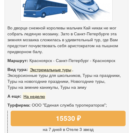
Во дворце снежной королевы мальчик Кай никак не мог
собрать ледяную мозаику. Зато в Санкт-Петербурге эта
зимняя мозаика сложилась в удивительный тур, где Вам
предстоит почувствовать себя аристократом на пышном
придворном балу.
Маршрут:
Красноярск
-
Санкт-Петербург
-
Красноярск
Вид тура:
Экстремальные туры
,
Экскурсионные туры для школьников
,
Туры на праздники
,
Туры на новогодние праздники
,
Новогодние туры
,
Туры на зимние каникулы
,
Туры на зиму
А еще:
На неделю
Турфирма:
ООО "Единая служба туроператоров";
15530 ₽
на 7 дней
в Отеле 3 звезд