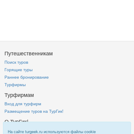
Путешественникам
Поиск туров
Горящие туры
Раннее бронирование
Турфирмы
Турфирмам
Вход для турфирм
Размещение туров на ТурГик!
О ТурГик!
Кто такой ТурГик?
На сайте turgeek.ru используются файлы cookie