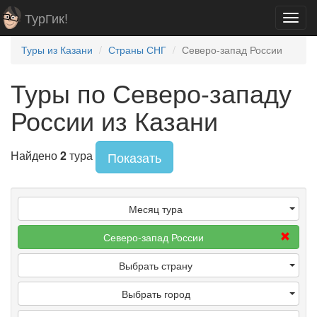
ТурГик!
Toggl
navig
Туры из Казани
Страны СНГ
Северо-запад России
Туры по Северо-западу
России из Казани
Найдено
2
тура
Показать
Месяц тура
Северо-запад России
Выбрать страну
Выбрать город