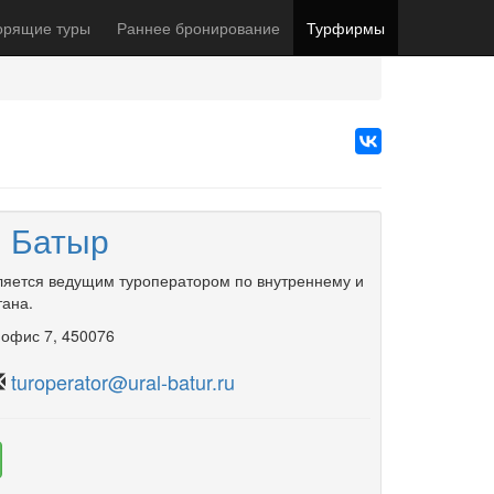
орящие туры
Раннее бронирование
Турфирмы
л Батыр
ляется ведущим туроператором по внутреннему и
тана.
,
офис 7
, 450076
turoperator@ural-batur.ru