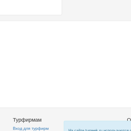
Турфирмам
О
Вход для турфирм
Кт
На сайте turgeek.ru используются