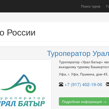
Поиск туров
Г
о России
Туроператор Ура
Туроператор «Урал Батыр» яв
въездному туризму Башкортос
Уфа
,
г. Уфа, Пушкина
,
дом 43
+7 (917) 402-19-06
Подробная информация →