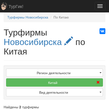
ТурГик!
Toggl
navig
Турфирмы Новосибирска
По Китаю
Турфирмы
Новосибирска
по
Китая
Регион деятельности
Китай
Вид деятельности
Найдены
2
турфирмы