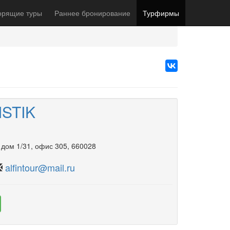
орящие туры
Раннее бронирование
Турфирмы
STIK
,
дом 1/31
,
офис 305
, 660028
alfintour@mail.ru