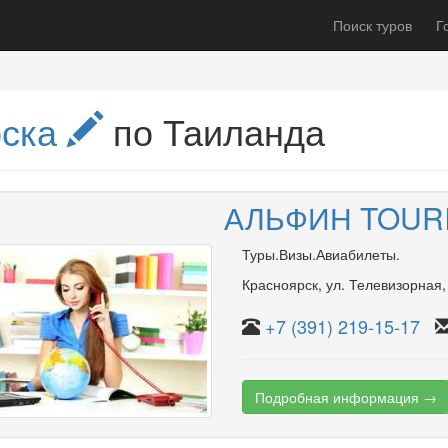
Поиск туров
Г
рска
по Таиланда
АЛЬФИН TOURI
Туры.Визы.Авиабилеты.
Красноярск
,
ул. Телевизорная
+7 (391) 219-15-17
Подробная информация →