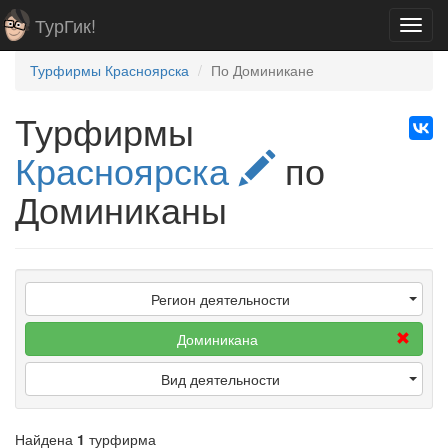
ТурГик!
Toggl
navig
Турфирмы Красноярска
По Доминикане
Турфирмы
Красноярска
по
Доминиканы
Регион деятельности
Доминикана
Вид деятельности
Найдена
1
турфирма