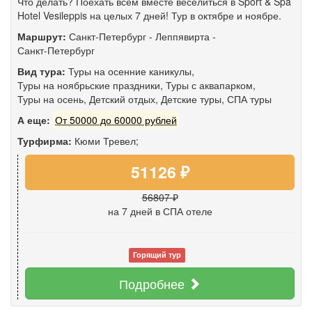
Что делать? Поехать всем вместе веселиться в Sport & Spa
Hotel Vesileppis на целых 7 дней! Тур в октябре и ноябре.
Маршрут:
Санкт-Петербург
-
Леппявирта
-
Санкт-Петербург
Вид тура:
Туры на осенние каникулы
,
Туры на ноябрьские праздники
,
Туры с аквапарком
,
Туры на осень
,
Детский отдых
,
Детские туры
,
СПА туры
А еще:
От 50000 до 60000 рублей
Турфирма:
Кюми Тревел;
51126 ₽
56807 ₽
на 7 дней
в СПА отеле
Горящий тур
Подробнее