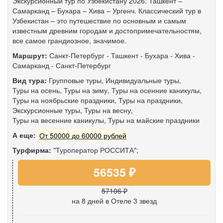
Экскурсионный тур по Узбекистану 2026: Ташкент –
Самарканд – Бухара – Хива – Ургенч. Классический тур в
Узбекистан – это путешествие по основным и самым
известным древним городам и достопримечательностям,
все самое грандиозное, значимое.
Маршрут:
Санкт-Петербург
-
Ташкент
-
Бухара
-
Хива
-
Самарканд
-
Санкт-Петербург
Вид тура:
Групповые туры
,
Индивидуальные туры
,
Туры на осень
,
Туры на зиму
,
Туры на осенние каникулы
,
Туры на ноябрьские праздники
,
Туры на праздники
,
Экскурсионные туры
,
Туры на весну
,
Туры на весенние каникулы
,
Туры на майские праздники
А еще:
От 50000 до 60000 рублей
Турфирма:
"Туроператор РОССИТА";
56535 ₽
57106 ₽
на 8 дней
в Отеле 3 звезд