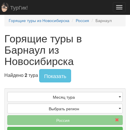
ТурГик!
Toggl
navig
Горящие туры из Новосибирска
Россия
Барнаул
Горящие туры в
Барнаул из
Новосибирска
Найдено
2
тура
Показать
Месяц тура
Выбрать регион
Россия