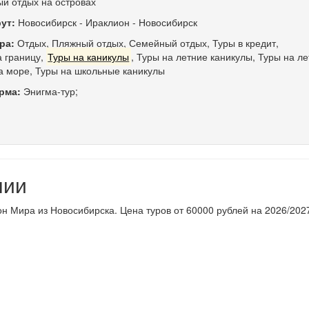
й отдых на островах
ут:
Новосибирск
-
Ираклион
-
Новосибирск
ра:
Отдых
,
Пляжный отдых
,
Семейный отдых
,
Туры в кредит
,
а границу
,
Туры на каникулы
,
Туры на летние каникулы
,
Туры на ле
а море
,
Туры на школьные каникулы
рма:
Энигма-тур;
нии
н Мира из Новосибирска. Цена туров от 60000 рублей на 2026/202