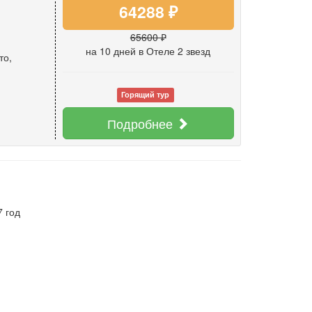
64288 ₽
65600 ₽
на 10 дней
в Отеле 2 звезд
то
,
Горящий тур
Подробнее
7 год