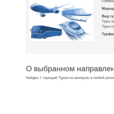
Пляжны
Маршр
Вид ту
Туры з
Туры н
Турфи
О выбранном направле
Найден 1 горящий Туров на каникулы в любой регио