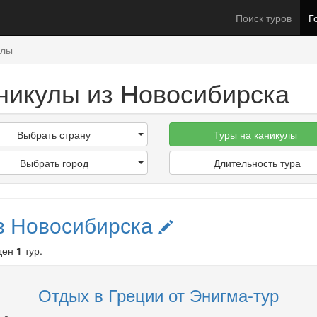
Поиск туров
Г
улы
никулы из Новосибирска
Выбрать страну
Туры на каникулы
Выбрать город
Длительность тура
з Новосибирска
ден
1
тур.
Отдых в Греции от Энигма-тур