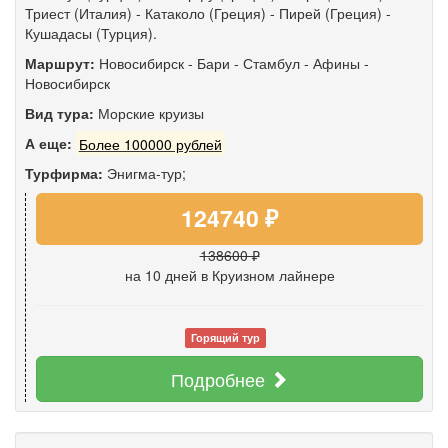
Триест (Италия) - Катаколо (Греция) - Пирей (Греция) -
Кушадасы (Турция).
Маршрут:
Новосибирск
-
Бари
-
Стамбул
-
Афины
-
Новосибирск
Вид тура:
Морские круизы
А еще:
Более 100000 рублей
Турфирма:
Энигма-тур;
124740 ₽
138600 ₽
на 10 дней
в Круизном лайнере
Горящий тур
Подробнее