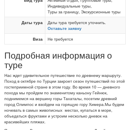
Вид тура
Активный отдых
,
Групповые туры
,
Индивидуальные туры
,
Туры за границу
,
Экскурсионные туры
Даты тура
Даты тура требуется уточнить.
Оставьте заявку
Виза
Не требуется
Подробная информация о
туре
Нас ждет удивительное путешествие по древнему маршруту.
Поход в октябре по Турции закроет сезон путешествий по этой
гостеприимной стране в этом году. Во время 10 — дневного
похода мы пройдем по знаменитому каньону Гейнюк,
поднимемся на вершину горы Тахаталы, посетим древний
город Олимпос и взойдем на горящую гору Химера.Мы будем
ночевать в самых живописных местах, купаться в море,
объедаться фруктами и устроим несколько дневок на
красивейших пляжах.