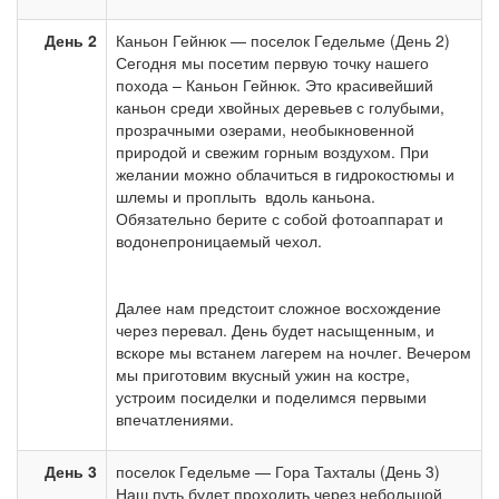
День 2
Каньон Гейнюк — поселок Гедельме (День 2)
Сегодня мы посетим первую точку нашего
похода – Каньон Гейнюк. Это красивейший
каньон среди хвойных деревьев с голубыми,
прозрачными озерами, необыкновенной
природой и свежим горным воздухом. При
желании можно облачиться в гидрокостюмы и
шлемы и проплыть вдоль каньона.
Обязательно берите с собой фотоаппарат и
водонепроницаемый чехол.
Далее нам предстоит сложное восхождение
через перевал. День будет насыщенным, и
вскоре мы встанем лагерем на ночлег. Вечером
мы приготовим вкусный ужин на костре,
устроим посиделки и поделимся первыми
впечатлениями.
День 3
поселок Гедельме — Гора Тахталы (День 3)
Наш путь будет проходить через небольшой