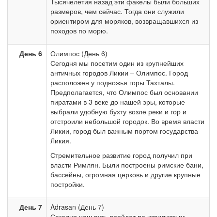
Тысячелетия назад эти факелы были больших
размеров, чем сейчас. Тогда они служили
ориентиром для моряков, возвращавшихся из
походов по морю.
День 6
Олимпос (День 6)
Сегодня мы посетим один из крупнейших
античных городов Ликии – Олимпос. Город
расположен у подножья горы Тахталы.
Предполагается, что Олимпос был основании
пиратами в 3 веке до нашей эры, которые
выбрали удобную бухту возле реки и гор и
отстроили небольшой городок. Во время власти
Ликии, город был важным портом государства
Ликия.
Стремительное развитие город получил при
власти Римлян. Были построены римские бани,
бассейны, огромная церковь и другие крупные
постройки.
День 7
Adrasan (День 7)
Сегодня наш путь пройдет по извилистым