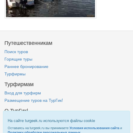
Путешественникам
Поиск туров
Горящие туры
Раннее бронирование
Турфирмы
Турфирмам
Вход для турфирм
Размещение туров на ТурГик!
О ТурГик!
Кто такой ТурГик?
На сайте turgeek.ru используются файлы cookie
Правовая информация
Оставаясь на turgeek.ru вы принимаете
и
Условия использования сайта
.
Политику обработки персональных данных