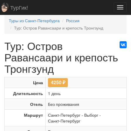
ТурГик!
Toggl
navig
Туры из Санкт-Петербурга
Россия
Тур: Остров Равансаари и крепость Тронгзунд
Тур: Остров
Равансаари и крепость
Тронгзунд
4250
₽
Цена
Длительность
1 день
Отель
Без проживания
Маршрут
Санкт-Петербург
-
Выборг
-
Санкт-Петербург