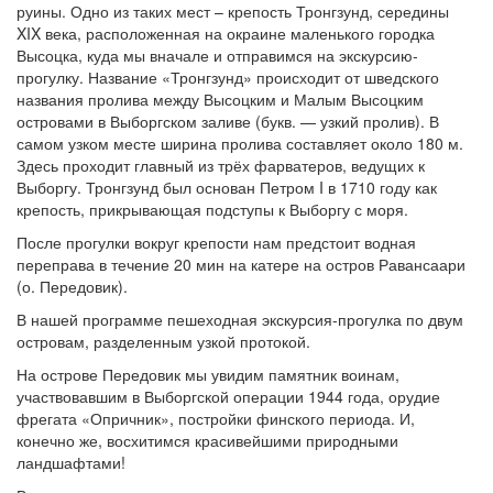
руины. Одно из таких мест – крепость Тронгзунд, середины
XIX века, расположенная на окраине маленького городка
Высоцка, куда мы вначале и отправимся на экскурсию-
прогулку. Название «Тронгзунд» происходит от шведского
названия пролива между Высоцким и Малым Высоцким
островами в Выборгском заливе (букв. — узкий пролив). В
самом узком месте ширина пролива составляет около 180 м.
Здесь проходит главный из трёх фарватеров, ведущих к
Выборгу. Тронгзунд был основан Петром I в 1710 году как
крепость, прикрывающая подступы к Выборгу с моря.
После прогулки вокруг крепости нам предстоит водная
переправа в течение 20 мин на катере на остров Равансаари
(о. Передовик).
В нашей программе пешеходная экскурсия-прогулка по двум
островам, разделенным узкой протокой.
На острове Передовик мы увидим памятник воинам,
участвовавшим в Выборгской операции 1944 года, орудие
фрегата «Опричник», постройки финского периода. И,
конечно же, восхитимся красивейшими природными
ландшафтами!