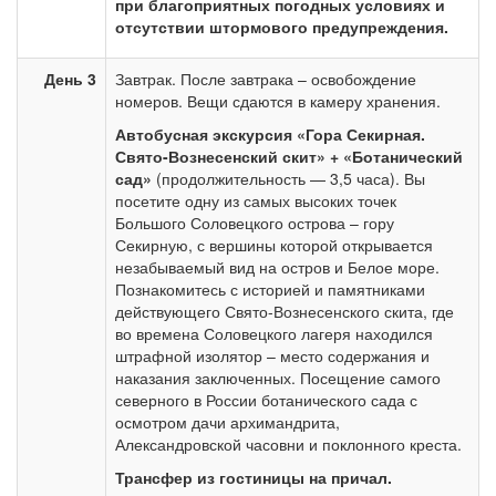
при благоприятных погодных условиях и
отсутствии штормового предупреждения.
День 3
Завтрак. После завтрака – освобождение
номеров. Вещи сдаются в камеру хранения.
Автобусная экскурсия «Гора Секирная.
Свято-Вознесенский скит» + «Ботанический
сад»
(продолжительность — 3,5 часа). Вы
посетите одну из самых высоких точек
Большого Соловецкого острова – гору
Секирную, с вершины которой открывается
незабываемый вид на остров и Белое море.
Познакомитесь с историей и памятниками
действующего Свято-Вознесенского скита, где
во времена Соловецкого лагеря находился
штрафной изолятор – место содержания и
наказания заключенных. Посещение самого
северного в России ботанического сада с
осмотром дачи архимандрита,
Александровской часовни и поклонного креста.
Трансфер из гостиницы на причал.