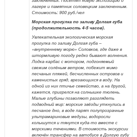
заключенных. Посетят новую экспозицию о
лагере и памятник соловецким заключенным.
Стоимость: 900 руб./чел
Морская прогулка по заливу Долгая губа
(продолжительность 4-5 часов).
Увлекательная экологическая морская
прогулка по заливу Долгая губа –
«внутреннему морю» Соловков, где даже в
штормливую погоду редко бывают волнения.
Лодка-карбас с мотором, подгоняемый
свежим солёным ветром, побежит мимо
песчаных пляжей, бесчисленных островов и
каменистых гряд, врезающихся в воду. На
одной из них птичье семейство, а на другой,
кажется, пригрелся на солнышке тюлень.
Малые глубины позволяют разглядеть
подводный мир: морские звёзды уткнулись в
песчаное дно, в воде парят полупрозрачные
ультрамариновые медузы, водоросли
колышутся и тянутся куда-то вместе с
морскими течениями. В стоимость экскурсии
включён трансфер на автобусе в Долгую губу