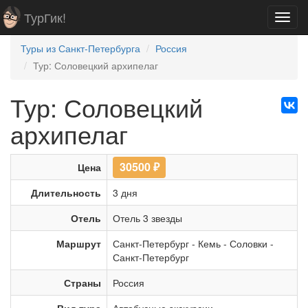
ТурГик!
Toggl
navig
Туры из Санкт-Петербурга
Россия
Тур: Соловецкий архипелаг
Тур: Соловецкий
архипелаг
30500
₽
Цена
Длительность
3 дня
Отель
Отель 3 звезды
Маршрут
Санкт-Петербург
-
Кемь
-
Соловки
-
Санкт-Петербург
Страны
Россия