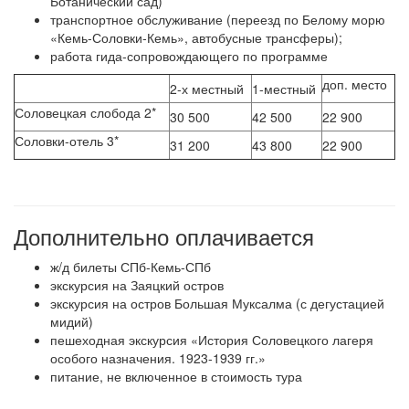
Ботанический сад)
транспортное обслуживание (переезд по Белому морю
«Кемь-Соловки-Кемь», автобусные трансферы);
работа гида-сопровождающего по программе
доп. место
2-х местный
1-местный
Соловецкая слобода 2*
30 500
42 500
22 900
Соловки-отель 3*
31 200
43 800
22 900
Дополнительно оплачивается
ж/д билеты СПб-Кемь-СПб
экскурсия на Заяцкий остров
экскурсия на остров Большая Муксалма (с дегустацией
мидий)
пешеходная экскурсия «История Соловецкого лагеря
особого назначения. 1923-1939 гг.»
питание, не включенное в стоимость тура