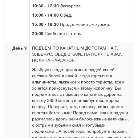
10:30 - 12:30
Экскурсия.
13:00 - 14:00
Обед.
15:00 - 18:30
Продолжение экскурсии.
20:00
Прибытие в отель.
День 9
ПОДЪЕМ ПО КАНАТНЫМ ДОРОГАМ НА Г.
ЭЛЬБРУС, ОБЕД В КАФЕ НА ПОЛЯНЕ АЗАУ,
ПОЛЯНА НАРЗАНОВ.
Эльбрус всегда притягивал людей своей
снежно-белой шапкой, сюда стремятся
альпинисты, лыжники и просто туристы, всем
хочется прикоснуться к этому исполину! Вы
поднимитесь с помощью канатных дорог на
высоту 3850 метров и полюбуетесь миром
сверху. Поверьте, там, наверху, виды просто
сногсшибательные! Перед вами, как на ладони
разлеглись вдоль реки белоснежные великаны,
с острыми зубьями скал и голубыми
ледниками…А после горы попробуете нарзан,
узнаете, кто его «производит» и «разливает» по