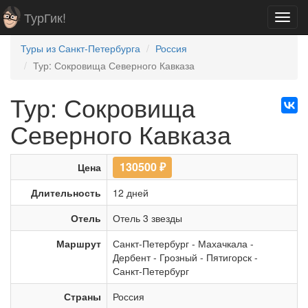
ТурГик!
Toggl
navig
Туры из Санкт-Петербурга
Россия
Тур: Сокровища Северного Кавказа
Тур: Сокровища
Северного Кавказа
130500
₽
Цена
Длительность
12 дней
Отель
Отель 3 звезды
Маршрут
Санкт-Петербург
-
Махачкала
-
Дербент
-
Грозный
-
Пятигорск
-
Санкт-Петербург
Страны
Россия