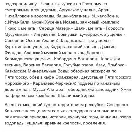
водохранилищу - Чечня: экскурсия по Грозному со
смотровыми площадками, Аргунское ущелье, Аргун,
Нихайловские водопады, башни-близнецы Ушкалойские,
с.Итум-Кали, музей Хусейна Исаева, замковый комплекс
Пхакоч, мечеть «Сердце Матери» Шали, мечеть «Гордость
Мусульман» - Ингушетия: Вовнушки, Джейрахское ущелье -
Северная Осетия-Алания: Владикавказ, Три ущелья -
Куртатинское ущелье, Кадаргаванский каньон, Дзивгис,
Фиагдон, Аланский мужской монастырь, Даргавс,
Кармадонское ущелье - Кабардино-Балкария: Черекская
теснина, Верхняя Балкария, Голубые озера, Азау, Эльбрус -
Кавказские Минеральные Воды: обзорная экскурсия по
Пятигорску, обед в кафе Оранжерея, дегустация Пятигорского
мороженого - Карачаево-Черкесия: подъем по канатным
дорогам на г. Мусса-Ачитара, Тебердинский заповедник, Ужин
на форелевом хозяйстве, Шоанинский храм.
Всеохватывающий тур по территориям республик Северного
Кавказа с посещением самых легендарных и знаменитых
памятников природы, истории, культуры: горы, каньоны, озера,
водопады, ущелья; древние крепости, поселения.