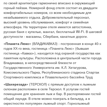
по своей архитектуре гармонично вписано в окружающий
горный пейзаж. Номерной фонд отеля состоит из двадцати
комфортабельных номеров, со всем необходимым для
незабываемого отдыха. Доброжелательный персонал,
высокий уровень обслуживания, комфорт и семейная
атмосфера. На территории отеля имеется автостоянка,
русская баня с купелью, мангал, бесплатный Wi-Fi. В шаговой
доступности - магазины, Сбербанк, канатные дороги.
«Планета Люкс»
(ВЛАДИКАВКАЗ) - построенная в конце 40-х
годов ХХ-го века, гостиница «Планета Люкс» (бывшая
гостиница «Кавказ»), находится под охраной государства как
памятник культуры. Расположена в центральной части города
Владикавказ, в непосредственной близости от
Государственного Университета им. К.Л. Хетагурова,
Комсомольского Парка, Республиканского стадиона Спартак
Спортивного комплекса и Плавательного бассейна Труд
«Шахерезада»
(ТЕРСКОЛ) с прямым доступом к лыжным
склонам расположен в селе Терскол. К услугам гостей
помещение для хранения лыж и бар. В распоряжении гостей
общий лаундж. В отеле можно поиграть в бильярд, а в
окрестностях популярен лыжный спорт. Горнолыжный