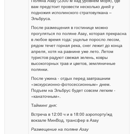
Поляна Азау (2300 м над уровнем моря), где
вам предстоит провести несколько дней у
подножия исполинского стратовулкана –
Эльбруса.
После размещения в гостинице можно
прогуляться по поляне Азау, которая прекрасна
в любое время года: ущелье поросло лесом,
рядом течет горная река, снег лежит до конца
апреля, хотя на равнине уже лето. Летом
туристов радуют свежая зелень, ковры
высокогорных трав и цветов, земляничные
полянки.
После ужина - отдых перед завтрашним
«экскурсионно-фотосессионным» днем.
Подъем на Эльбрус будет совсем легким -
«канаточным».
Тайминг дня:
Встреча в 12:00 ч и в 18:00 аэропорту/жд
вокзале МинВод, трансфер в Азау
Размещение на поляне Азау