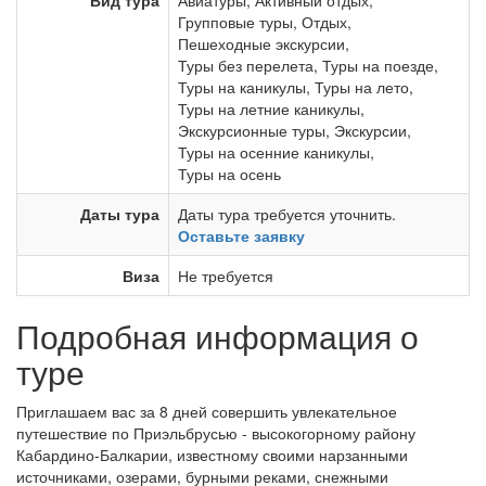
Вид тура
Авиатуры
,
Активный отдых
,
Групповые туры
,
Отдых
,
Пешеходные экскурсии
,
Туры без перелета
,
Туры на поезде
,
Туры на каникулы
,
Туры на лето
,
Туры на летние каникулы
,
Экскурсионные туры
,
Экскурсии
,
Туры на осенние каникулы
,
Туры на осень
Даты тура
Даты тура требуется уточнить.
Оставьте заявку
Виза
Не требуется
Подробная информация о
туре
Приглашаем вас за 8 дней совершить увлекательное
путешествие по Приэльбрусью - высокогорному району
Кабардино-Балкарии, известному своими нарзанными
источниками, озерами, бурными реками, снежными