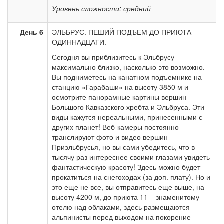
Уровень сложности: средний
День 6
ЭЛЬБРУС. ПЕШИЙ ПОДЪЕМ ДО ПРИЮТА
ОДИННАДЦАТИ.
Сегодня вы приблизитесь к Эльбрусу
максимально близко, насколько это возможно.
Вы подниметесь на канатном подъемнике на
станцию «Гарабаши» на высоту 3850 м и
осмотрите панорамные картины вершин
Большого Кавказского хребта и Эльбруса. Эти
виды кажутся нереальными, принесенными с
других планет! Веб-камеры постоянно
транслируют фото и видео вершин
Приэльбрусья, но вы сами убедитесь, что в
тысячу раз интереснее своими глазами увидеть
фантастическую красоту! Здесь можно будет
прокатиться на снегоходах (за доп. плату). Но и
это еще не все, вы отправитесь еще выше, на
высоту 4200 м, до приюта 11 – знаменитому
отелю над облаками, здесь размещаются
альпинисты перед выходом на покорение