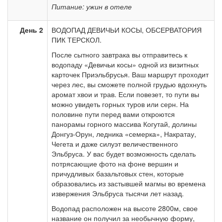
Питание: ужин в отеле
День 2
ВОДОПАД ДЕВИЧЬИ КОСЫ, ОБСЕРВАТОРИЯ
ПИК ТЕРСКОЛ.
После сытного завтрака вы отправитесь к
водопаду «Девичьи косы» одной из визитных
карточек Приэльбрусья. Ваш маршрут проходит
через лес, вы сможете полной грудью вдохнуть
аромат хвои и трав. Если повезет, то пути вы
можно увидеть горных туров или серн. На
половине пути перед вами откроются
панорамы горного массива Когутай, долины
Донгуз-Орун, ледника «семерка», Накратау,
Чегета и даже силуэт величественного
Эльбруса. У вас будет возможность сделать
потрясающие фото на фоне вершин и
причудливых базальтовых стен, которые
образовались из застывшей магмы во времена
извержения Эльбруса тысячи лет назад.
Водопад расположен на высоте 2800м, свое
название он получил за необычную форму,