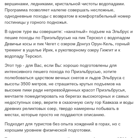
вершинами, ледниками, кристальной чистоты водопадами.
Программа позволяет налегке совершать несложные,
однодневные походы с возвратом в комфортабельный номер
гостиницы у горного подножья.
В одном туре вы совершите: «канатный» подъем на Эльбрус и
пешие походы по Приэльбрусью на пик Терскол с водопадом
Девичьи косы и пик Чегет с озером Донгуз Орун-Кель, горный
треккинг в ущелье Ирик, к рукотворному озеру Гижгит и к
водопаду Терскол.
Этот тур - для Вас, если Вы: хорошо подготовлены для
интенсивного пешего похода по Приэльбрусью, хотите
полюбоваться царством вечных снегов и льдов Эльбруса с
высоты 3500 метров, не страшитесь крутых подъемов на
высокие пики ради непревзойденных красот Приэльбрусья,
мечтаете помедитировать на берегах высокогорных и самых
недоступных озер, верите в сказочную силу гор Кавказа и воды
древних реликтовых озер, твердо намерены побывать в
местах, которые просто не поддаются описанию.
Подходит для туристов без опыта хождений в горах, но с
хорошим уровнем физической подготовки.