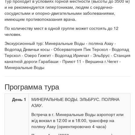
Тур проходит в условиях горной местности (высоты до 3500 м)
и не рекомендуется гипертоникам, людям с сердечно-
сосудистыми и опорно-двигательными заболеваниями,
имеющим противопоказания врача.
По количеству мест в одной группе может состоять до 12
человек.
Экскурсионный тур: Минеральные Воды - поляна Азау -
Водопад Девичьи косы - Обсерватория Пик Терскол - Водопад
Терскол - Озеро Гижгит - Водопад Ирикчат - Эльбрус - Станция
канатной дороги Гарабаши - Приют 11 - Вершина г.Чегет -
Минеральные Воды
Программа тура
День 1
МИНЕРАЛЬНЫЕ ВОДЫ. ЭЛЬБРУС. ПОЛЯНА
АЗАУ.
Встреча в г. Минеральные Воды аэропорт или
ж/д вокзал в 12:00 и в 18:00, трансфер на
поляну Азау (ориентировочно 4 часа)