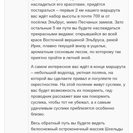
насладиться его красотами, придётся
постараться – первые 2 км нашего маршрута
вас ждёт набор высоты в почти 700 м от
посёлка Эльбрус, мимо Песчаных замков. Зато
остальные 5 км пути вы будете наслаждаться
прекрасными видами: открывшейся во всей
красе Восточной вершиной Эльбруса, рекой
Ирик, плавно текущей внизу в ущелье,
ароматным сосновым лесом, по которому так
приятно пройти в летний зной.
А самое интересное вас ждёт в конце маршрута
– небольшой водопад, уютная поляна, на
которой вы сделаете привал и погуляете по
окрестностям. На этой полянке живут суслики, у
вас будет возможность их покормить, гид-
проводник расскажет вам как покормить
суслика, чтобы тот не убежал, а к самым
удачливым суслики приблизятся особенно
близко.
Весь обратный путь вы будете видеть
белоснежный остроконечный массив Шхельды