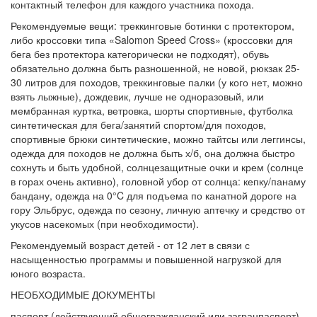
контактный телефон для каждого участника похода.
Рекомендуемые вещи: треккинговые ботинки с протектором,
либо кроссовки типа «Salomon Speed Cross» (кроссовки для
бега без протектора категорически не подходят), обувь
обязательно должна быть разношенной, не новой, рюкзак 25-
30 литров для походов, треккинговые палки (у кого нет, можно
взять лыжные), дождевик, лучше не одноразовый, или
мембранная куртка, ветровка, шорты спортивные, футболка
синтетическая для бега/занятий спортом/для походов,
спортивные брюки синтетические, можно тайтсы или леггинсы,
одежда для походов не должна быть х/б, она должна быстро
сохнуть и быть удобной, солнцезащитные очки и крем (солнце
в горах очень активно), головной убор от солнца: кепку/панаму
бандану, одежда на 0°C для подъема по канатной дороге на
гору Эльбрус, одежда по сезону, личную аптечку и средство от
укусов насекомых (при необходимости).
Рекомендуемый возраст детей - от 12 лет в связи с
насыщенностью программы и повышенной нагрузкой для
юного возраста.
НЕОБХОДИМЫЕ ДОКУМЕНТЫ
паспорт (действующий общегражданский или загранпаспорт),