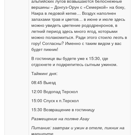
альпийских лугов возвышаются белоснежные
вершины – Донгуз-Орун с «Семеркой» на боку,
Накра в ледовой кепке… Воздух наполнен
запахами трав и цветов… в июне и июле здесь
можно увидеть цветение рододренронов, в
летний период здесь много ягод, которыми
можно полакомиться. Ради этого стоило лезть в
гору! Согласны? Именно с таким видом у вас
будет пикник!
В гостинице вы будете уже к 15:30, где
отдохнете и подкрепитесь сытным ужином.
Тайминг дня:
08:45 Выезд
12:00 Водопад Терскол
15:00 Спуск к п.Терскол
15:30 Возвращение в гостиницу
Размещение на поляне Азау
Питание: завтрак и ужин в отеле, пикник на
маршруте