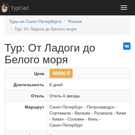
ТурГик!
Toggl
navig
Туры из Санкт-Петербурга
Россия
Тур: От Ладоги до Белого моря
Тур: От Ладоги до
Белого моря
48000
₽
Цена
Длительность
6 дней
Отель
Отель 4 звезды
Маршрут
Санкт-Петербург
-
Петрозаводск
-
Сортавала
-
Валаам
-
Рускеала
-
Кижи
-
Кивач
-
Соловки
-
Кемь
-
Санкт-Петербург