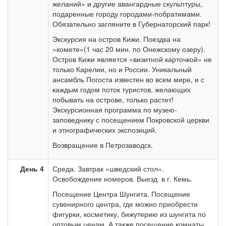
желаний» и другие авангардные скульптуры,
подаренные городу городами-побратимами.
Обязательно загляните в Губернаторский парк!
Экскурсия на остров Кижи. Поездка на
«комете»(1 час 20 мин. по Онежскому озеру).
Остров Кижи является «визитной карточкой» не
только Карелии, но и России. Уникальный
ансамбль Погоста известен во всем мире, и с
каждым годом поток туристов, желающих
побывать на острове, только растет!
Экскурсионная программа по музею-
заповеднику с посещением Покровской церкви
и этнографических экспозиций.
Возвращение в Петрозаводск.
День 4
Среда. Завтрак «шведский стол».
Освобождение номеров. Выезд в г. Кемь.
Посещение Центра Шунгита. Посещение
сувенирного центра, где можно приобрести
фигурки, косметику, бижутерию из шунгита по
оптовым ценам. А также посещение комнаты