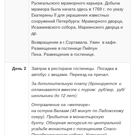
Рускеальского мраморного карьера. Добыча
мрамора была начата здесь в 1769 г. по указу
Екатерины II для украшения известных
сооружений Петербурга: Мраморного дворца,
Исаакиевского собора, Мариинского дворца и
др.
Возвращение в г.Сортавала. Ужин в кафе.
Размещение в гостинице Пийпун
Пиха. Размещение в гостинице.
День 2
Завтрак в ресторане гостиницы. Посадка в
автобус с вещами. Переезд на причал.
За дополнительную плату (бронируется и
оплачивается вместе с туром: руб/взр, руб/
школьники до 12 лет):
Отправление на «метеоре»
на остров Валаам (45 минут по Ладожскому
озеру). Прибытие в монастырскую
бухту. Обзорная экскурсия по центральной
усадьбе монастыря с посещением Спасо-
Преображенского собора, Успенской