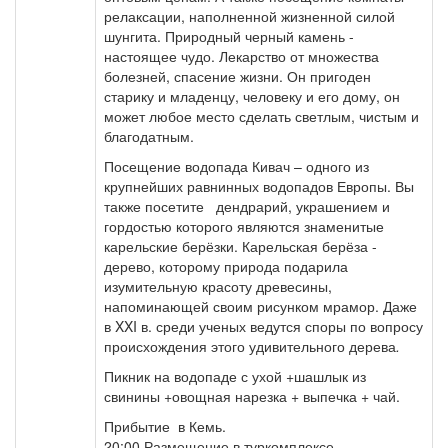
релаксации, наполненной жизненной силой
шунгита. Природный черный камень -
настоящее чудо. Лекарство от множества
болезней, спасение жизни. Он пригоден
старику и младенцу, человеку и его дому, он
может любое место сделать светлым, чистым и
благодатным.
Посещение водопада Кивач – одного из
крупнейших равнинных водопадов Европы. Вы
также посетите дендрарий, украшением и
гордостью которого являются знаменитые
карельские берёзки. Карельская берёза -
дерево, которому природа подарила
изумительную красоту древесины,
напоминающей своим рисунком мрамор. Даже
в XXI в. среди ученых ведутся споры по вопросу
происхождения этого удивительного дерева
.
Пикник на водопаде с ухой +шашлык из
свинины +овощная нарезка + выпечка + чай.
Прибытие в Кемь.
20:00 Размещение в туркомплексе