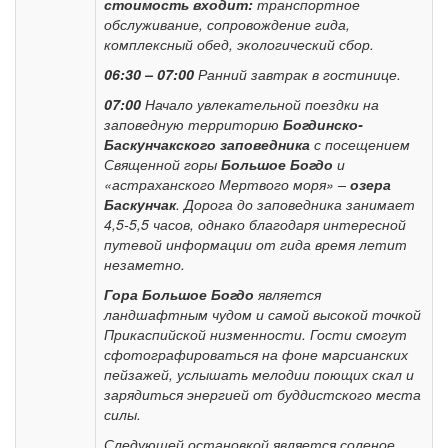
стоимость входит:
транспортное
обслуживание, сопровождение гида,
комплексный обед, экологический сбор.
06:30 – 07:00
Ранний завтрак в гостинице.
07:00
Начало увлекательной поездки на
заповедную территорию
Богдинско-
Баскунчакского заповедника
с посещением
Священной горы
Большое Богдо
и
«астраханского Мертвого моря» –
озера
Баскунчак
. Дорога до заповедника занимает
4,5-5,5 часов, однако благодаря интересной
путевой информации от гида время летит
незаметно.
Гора Большое Богдо
является
ландшафтным чудом и самой высокой точкой
Прикаспийской низменности. Гости смогут
сфотографироваться на фоне марсианских
пейзажей, услышать мелодии поющих скал и
зарядиться энергией от буддистского места
силы.
Следующей остановкой является соленое