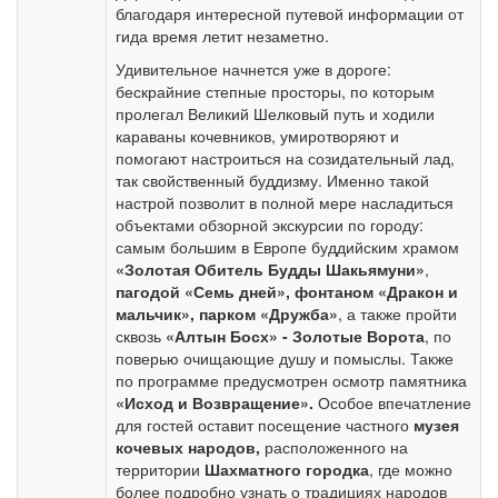
благодаря интересной путевой информации от
гида время летит незаметно.
Удивительное начнется уже в дороге:
бескрайние степные просторы, по которым
пролегал Великий Шелковый путь и ходили
караваны кочевников, умиротворяют и
помогают настроиться на созидательный лад,
так свойственный буддизму. Именно такой
настрой позволит в полной мере насладиться
объектами обзорной экскурсии по городу:
самым большим в Европе буддийским храмом
«Золотая Обитель Будды Шакьямуни»
,
пагодой «Семь дней», фонтаном «Дракон и
мальчик», парком «Дружба»
, а также пройти
сквозь
«Алтын Босх» - Золотые Ворота
, по
поверью очищающие душу и помыслы. Также
по программе предусмотрен осмотр памятника
«Исход и Возвращение».
Особое
впечатление
для гостей оставит посещение частного
музея
кочевых народов,
расположенного на
территории
Шахматного городка
, где можно
более подробно узнать о традициях народов