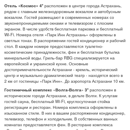
Отель «Космос» 4*
расположен в центре города Астрахань,
рядом с главным железнодорожным вокзалом и автобусным
вокзалом. Гостей размещают в современных номерах со
звуконепроницаемыми окнами и телевизором с плоским
экраном. В числе удобств бесплатная парковка и бесплатный
Wi-Fi. Номера отеля «Парк Инн Астрахань» оформлены в
светлых тонах. В распоряжении гостей кондиционер и рабочий
стол. В каждом номере предоставляются туалетно-
косметические принадлежности, фен и бесплатная бутылка
минеральной воды. Гриль-бар RBG специализируется на
европейской и украинской кухне. Основные
достопримечательности Астрахани - кремль, исторический
центр и музыкально-драматический театр - находятся всего в
2 км от гостиницы «Парк Инн». До аэропорта Астрахани 10 км.
Гостиничный комплекс
«
Волга-Волга
»
3*
расположен в
историческом городе Астрахани, в дельте Волги. К услугам
гостей сауна, бесплатный Wi-Fi, круглосуточная стойка
регистрации и ресторан. Номера комплекса оформлены в
изысканном стиле. В них в вашем распоряжении кондиционер,
телевизор, телефон и холодильник. В собственных ванных
комнатах предоставляется фен. В ресторане комплекса