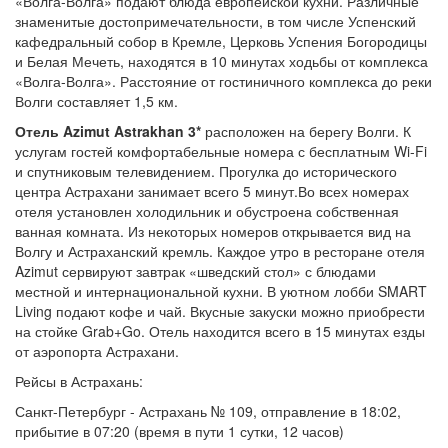
«Волга-Волга» подают блюда европейской кухни. Различные
знаменитые достопримечательности, в том числе Успенский
кафедральный собор в Кремле, Церковь Успения Богородицы
и Белая Мечеть, находятся в 10 минутах ходьбы от комплекса
«Волга-Волга». Расстояние от гостиничного комплекса до реки
Волги составляет 1,5 км.
Отель Azimut Astrakhan
3*
расположен на берегу Волги. К
услугам гостей комфортабельные номера с бесплатным Wi-Fi
и спутниковым телевидением. Прогулка до исторического
центра Астрахани занимает всего 5 минут.Во всех номерах
отеля установлен холодильник и обустроена собственная
ванная комната. Из некоторых номеров открывается вид на
Волгу и Астраханский кремль. Каждое утро в ресторане отеля
Azimut сервируют завтрак «шведский стол» с блюдами
местной и интернациональной кухни. В уютном лобби SMART
Living подают кофе и чай. Вкусные закуски можно приобрести
на стойке Grab+Go. Отель находится всего в 15 минутах езды
от аэропорта Астрахани.
Рейсы в Астрахань:
Санкт-Петербург - Астрахань № 109, отправление в 18:02,
прибытие в 07:20 (время в пути 1 сутки, 12 часов)