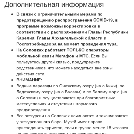
Дополнительная информация
В связи с ограничительными мерами по
предотвращению распространения COVID-19, в
программе возможны корректировки в
соответствии с распоряжениями Главы Республики
Карелия, Главы Архангельской области и
Роспотребнадзора на момент проведения тура.
На Соловках работают ТОЛЬКО операторы
мобильной связи Мегафон и МТС.
Если Вы
пользуетесь другой связью, предупредите
родственников, что можете находиться вне зоны
действия сети.
ВНИМАНИЕ:
Водные переезды по Онежскому озеру (на о.Кижи), по
Ладожскому озеру (на о.Валаам) и по Белому морю (на
о.Соловки) и осуществляются при благоприятных
метеоусловиях и отсутствии штормового
предупреждения.
Все экскурсии на Соловках начинаются и заканчиваются
у экскурсионного бюро. Музей имеет право
присоединять туристов, если в группе менее 15 человек
на пешеходные экскурсии для сохранения их