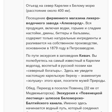
Отъезд на север Карелии к Белому морю
(расстояние около 400 км).
Посещение
фирменного магазина ликеро-
водочного завода «Алковорлд».
Вся
продукция, включая водки, горькие и сладкие
настойки, джины, биттеры и бальзамы,
содержит только натуральные ингредиенты и
разливается на собственном производстве,
основанном в 1879 году в Петрозаводске.
По пути экскурсия в заповедник
Кивач
. Вы
полюбуетесь на самый известный в Карелии
водопад, воспетый в русской поэзии как
«северный богатырь». Здесь же увидите
настоящую карельскую березу – знаменитую
«золушку» этого края, посетите музей Природы.
Обед. Переезд в поселок Повенец (22 км от
Медвежьегорска).
Экскурсия к «Повенецкой
лестнице» шлюзов Беломорско-
Балтийского канала.
Именно здесь
начинается водный путь, который соединил