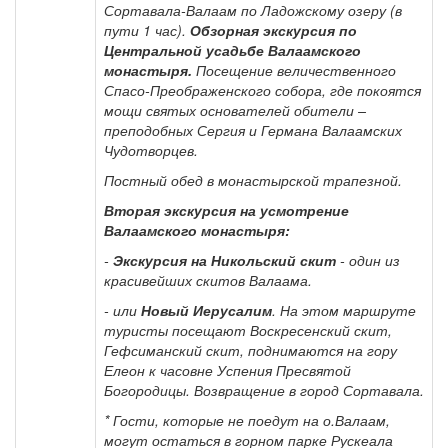
Сортавала-Валаам по Ладожскому озеру (в
пути 1 час).
Обзорная экскурсия по
Центральной усадьбе Валаамского
монастыря.
Посещение величественного
Спасо-Преображенского собора, где покоятся
мощи святых основателей обители –
преподобных Сергия и Германа Валаамских
Чудотворцев.
Постный обед в монастырской трапезной.
Вторая экскурсия на усмотрение
Валаамского монастыря:
-
Экскурсия на Никольский скит
- один из
красивейших скитов Валаама.
- или
Новый Иерусалим
. На этом маршруте
туристы посещают Воскресенский скит,
Гефсиманский скит, поднимаются на гору
Елеон к часовне Успения Пресвятой
Богородицы. Возвращение в город Сортавала.
* Гости, которые не поедут на о.Валаам,
могут остаться в горном парке Рускеала