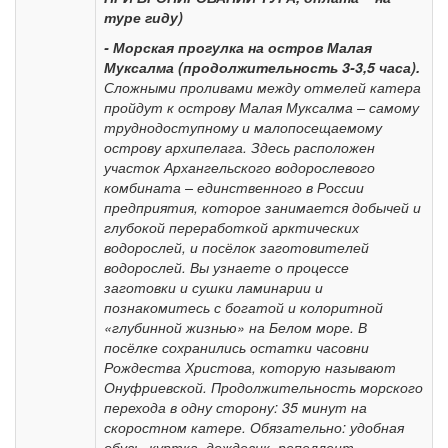
туре гиду)
- Морская прогулка на остров Малая
Муксалма
(продолжительность 3-3,5 часа).
Сложными проливами между отмелей катера
пройдут к острову Малая Муксалма – самому
труднодоступному и малопосещаемому
острову архипелага. Здесь расположен
участок Архангельского водорослевого
комбината – единственного в России
предприятия, которое занимается добычей и
глубокой переработкой арктических
водорослей, и посёлок заготовителей
водорослей. Вы узнаете о процессе
заготовки и сушки ламинарии и
познакомитесь с богатой и колоритной
«глубинной жизнью» на Белом море. В
посёлке сохранились остатки часовни
Рождества Христова, которую называют
Онуфриевской.
Продолжительность морского
перехода в одну сторону: 35 минут на
скоростном катере. Обязательно: удобная
обувь, куртка, дождевик, репеллент,