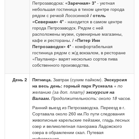
Петрозаводска:
«Заречная» 3*
- уютная
небольшая гостиница в тихом центре города
рядом с речкой Лососинкой
/
отель
«Северная» 4*
- находится в самом центре
города Петрозаводск. Рядом с ней
расположены музеи, сувенирные магазины,
кафе и рестораны.
/
«Питер Инн
Петрозаводск» 4*
- комфортабельная
гостиница рядом с ж/д вокзалом, в ресторане
«Пауланер» варят несколько сортов пива
собственного производства.
День 2
Пятница.
Завтрак (сухим пайком).
Экскурсия
на весь день: горный парк Рускеала
+
по
желанию (за доп. плату)
экскурсия на
Валаам.
Продолжительность: около 18 часов.
Ранний выезд из Петрозаводска. Переезд в г.
Сортавала около 260 км.По пути следования
живописные карельские пейзажи, гладь лесных
озер и великолепная панорама Ладожского
озера в обрамлении скал. Путевая
информация.