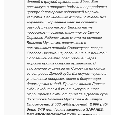
флорой и фауной архипелага. Здесь Вам
расскажут о процессе добычи и переработки
царицы беломорских водорослей морской
капусты. Неожиданные встречи с тюленями,
журавлями, кормление чаек не оставят
равнодушными никого. Вторая часть
программы – осмотр памятников Свято-
Сергиево-Радонежского скита на острове
Большая Муксалма; знакомство с
памятниками периода Соловецкого лагеря
Особого Назначения; посещение знаменитой
Соловецкой дамбы, соединяющей через
морской пролив острова архипелага. В
заключение экскурсии по Соловкам на одном
из островов Долгой губы Вы поучаствуете в
уникальном процессе: ловле и дегустации
беломорских мидий. Причал в заливе Долгая
губа находится в 5 км от экскурсионного
бюро. Время в пути от причала в Долгой губе
до острова Большая Муксалма – 40 минут.
Стоимость: 2 500 руб/взрослый; 2 000 руб/
дети 3-10 лет (заказ экскурсии ЗАРАНЕЕ,
ПРИ БРОНИРОВАНИИ ТУРА, оплата – на