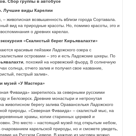
ов. Сбор группы в автобусе
со. Лучшие виды Карелии
, – живописная возвышенность вблизи города Сортавала.
ый вид на природные красоты. Но, помимо красоты, это и
 воспоминания о древних карелах.
 экскурсия «Скалистый берег Кирьявалахти»
наются красивые пейзажи Ладожского озера с
скалистыми островами – это и есть Ладожские шхеры. По
рьявалахти
,
похожий на норвежский фьорд. В солнечную
учах солнца, отчего залив и получил свое название,
ристый, пестрый залив».
и музей «У Мастера»
рная Фиваида» закрепилось за северными русскими
ду и Белозерск. Древние монастыри и нетронутая
на живописном берегу залива Ораванселькя Ладожского
пной природы. «Северная Фиваида» – скалистый мыс, на
деревянные храмы, копии старинных церквей и
овен. Это место – настоящий музей под открытым небом,
ь очарованием карельской природы, но и сможете увидеть,
лавие на Русском Севере. В каждую из часовен можно