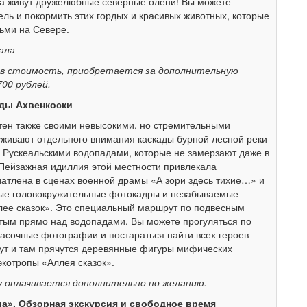
ка живут дружелюбные северные олени! Вы можете
ель и покормить этих гордых и красивых животных, которые
дьми на Севере.
ала
 в стоимость, приобретается за дополнительную
700 рублей.
ады Ахвенкоски
стен также своими невысокими, но стремительными
уживают отдельного внимания каскады бурной лесной реки
 Рускеальскими водопадами, которые не замерзают даже в
 Пейзажная идиллия этой местности привлекала
атлена в сценах военной драмы «А зори здесь тихие…» и
ые головокружительные фотокадры и незабываемые
лее сказок». Это специальный маршрут по подвесным
тым прямо над водопадами. Вы можете прогуляться по
асочные фотографии и постараться найти всех героев
а тут и там прячутся деревянные фигуры мифических
экотропы «Аллея сказок».
у оплачивается дополнительно по желанию.
ла». Обзорная экскурсия и свободное время