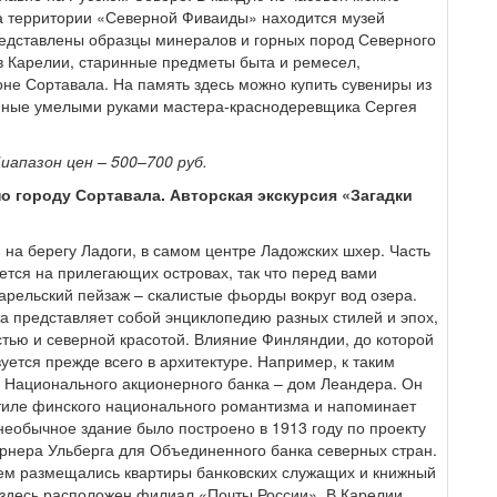
На территории «Северной Фиваиды» находится музей
редставлены образцы минералов и горных пород Северного
в Карелии, старинные предметы быта и ремесел,
не Сортавала. На память здесь можно купить сувениры из
енные умелыми руками мастера-краснодеревщика Сергея
иапазон цен – 500–700 руб.
по городу Сортавала. Авторская экскурсия «Загадки
на берегу Ладоги, в самом центре Ладожских шхер. Часть
ется на прилегающих островах, так что перед вами
рельский пейзаж – скалистые фьорды вокруг вод озера.
а представляет собой энциклопедию разных стилей и эпох,
стью и северной красотой. Влияние Финляндии, до которой
вуется прежде всего в архитектуре. Например, к таким
е Национального акционерного банка – дом Леандера. Он
стиле финского национального романтизма и напоминает
еобычное здание было построено в 1913 году по проекту
рнера Ульберга для Объединенного банка северных стран.
ем размещались квартиры банковских служащих и книжный
 здесь расположен филиал «Почты России». В Карелии