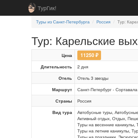
ТурГик!
Туры из Санкт-Петербурга
Россия
Тур: Каре
Тур: Карельские вы
11250
₽
Цена
Длительность
2 дня
Отель
Отель 3 звезды
Маршрут
Санкт-Петербург
-
Сортавала
Страны
Россия
Вид тура
Автобусные туры
,
Автобусные
Активный отдых
,
Отдых
,
Пеше
Туры на весенние каникулы
,
Туры на летние каникулы
,
Ту
Туры на праздники
,
Экскурси