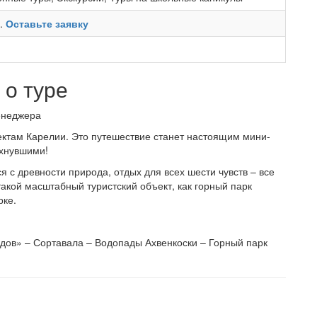
ь.
Оставьте заявку
о туре
менеджера
ктам Карелии. Это путешествие станет настоящим мини-
охнувшими!
 с древности природа, отдых для всех шести чувств – все
 такой масштабный туристский объект, как горный парк
рке.
адов» – Сортавала – Водопады Ахвенкоски – Горный парк