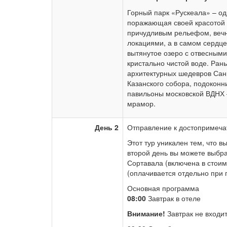
Горный парк «Рускеала» – од
поражающая своей красотой 
причудливым рельефом, веч
локациями, а в самом сердце
вытянутое озеро с отвесным
кристально чистой воде. Ран
архитектурных шедевров Санк
Казанского собора, подоконн
павильоны московской ВДНХ 
мрамор.
День 2
Отправление к достопримеча
Этот тур уникален тем, что 
второй день вы можете выбра
Сортавала (включена в стоим
(оплачивается отдельно при п
Основная программа
08:00
Завтрак в отеле
Внимание!
Завтрак не входит