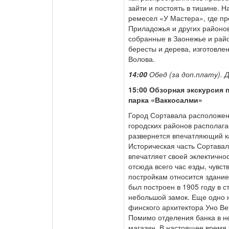
зайти и постоять в тишине. 
ремесел «У Мастера», где п
Приладожья и других районо
собранные в Заонежье и райо
бересты и дерева, изготовл
Волова.
14:00
Обед (за доп.плату). Д
15:00 Обзорная экскурсия 
парка «Ваккосалми»
Город Сортавала расположен 
городских районов располага
развернется впечатляющий ка
Историческая часть Сортавал
впечатляет своей эклектично
отсюда всего час езды, чувст
постройкам относится здани
был построен в 1905 году в 
небольшой замок. Еще одно н
финского архитектора Уно Ве
Помимо отделения банка в н
магазин. В настоящее время