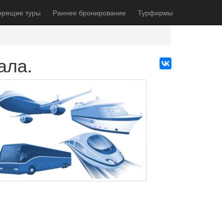
орящие туры
Раннее бронирование
Турфирмы
ала.