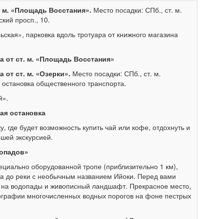
т. м. «Площадь Восстания».
Место посадки: СПб., ст. м.
кий просп., 10.
ьская», парковка вдоль тротуара от книжного магазина
а от ст. м. «Площадь Восстания»
 от ст. м. «Озерки».
Место посадки: СПб., ст. м.
 остановка общественного транспорта.
й».
кая остановка
, где будет возможность купить чай или кофе, отдохнуть и
шей экскурсией.
допадов»
ециально оборудованной тропе (приблизительно 1 км),
са до реки с необычным названием Ийоки. Перед вами
 на водопады и живописный ландшафт. Прекрасное место,
ографии многочисленных водных порогов на фоне пестрых