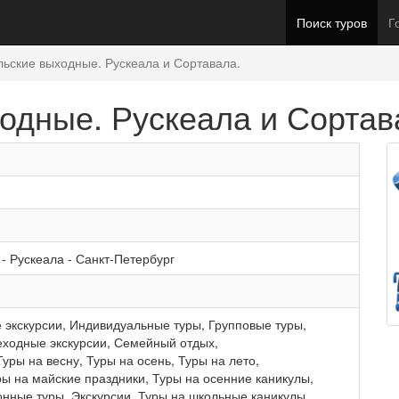
Поиск туров
Г
льские выходные. Рускеала и Сортавала.
ходные. Рускеала и Сортав
-
Рускеала
-
Санкт-Петербург
 экскурсии
,
Индивидуальные туры
,
Групповые туры
,
ходные экскурсии
,
Семейный отдых
,
Туры на весну
,
Туры на осень
,
Туры на лето
,
ры на майские праздники
,
Туры на осенние каникулы
,
онные туры
,
Экскурсии
,
Туры на школьные каникулы