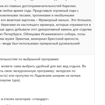
на из главных достопримечательностей Карелии,
в любое время года. Представьте огромный парк с
нозелеными лесами, тропинками и необычными
 его визитная карточка – Мраморный каньон. Это большое,
и берегами из настоящего мрамора, которые отражаются в
ьше здесь добывали этот декоративный камень для отделки
т-Петербурга. Облицовка Исаакиевского собора, полы
ики музея Эрмитаж, мемориал Брестской крепости,
– везде был использован прекрасный рускеальский
тельностям по выбранной программе:
вы можете сами выбрать удобный для вас вид отдыха. Во
ть свою экскурсионную программу: экскурсия по
ость) или прогулка по Ладожским шхерам на катере
окупке тура).
 в отелях категории «стандарт»