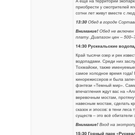
А еще на территории экопар
приобрести у смотрителей яг
сотни лет живут вместе с лю
13:30
Обед в городе Сортав
Внимание!
Обед не включен
плату. Диапазон цен – 500–
14:30 Рускеальские водоп
Край тысячи озер и рек изве
водопадами. Среди них засл
Тохмайоки, также именуемые
самое холодное время года!
кинорежиссеров и была запеч
фэнтези «Темный мир». Сам
впечатления ждут вас на «Ал
веревочным мостам, протяну
навесным мостам, сделать кр
сказок и эпосов: в тени лес
существ – это всё обитатели 
Внимание!
Вход на экотроп
15:30 Горный парк «Рускеа