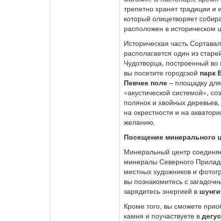
трепетно хранят традиции и 
который олицетворяет собира
расположен в историческом ц
Историческая часть Сортавал
располагается один из стар
Чудотворца, построенный во в
вы посетите городской
парк 
Певчее поле
– площадку для
«акустической системой», соз
полянок и хвойных деревьев
на окрестности и на акватор
желанию
.
Посещение минерального ц
Минеральный центр соединяет
минералы Северного Приладо
местных художников и фотогр
вы познакомитесь с загадочн
зарядитесь энергией в
шунги
Кроме того, вы сможете приоб
камня и поучаствуете в
дегус