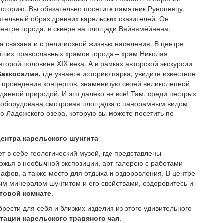
историю. Вы обязательно посетите памятник Рунопевцу,
тельный образ древних карельских сказителей. Он
ентре города, в сквере на площади Вяйнямёйнена.
а связана и с религиозной жизнью населения. В центре
ейших православных храмов города – храм Николая
торой половине XIX века. А в рамках авторской экскурсии
Ваккосалми,
где узнаете историю парка
,
увидите известное
 проведения концертов, знаменитую своей великолепной
данной природой. И это далеко не всё! Там, среди пестрых
, оборудована смотровая площадка с панорамным видом
ию Ладожского озера, которую вы можете посетить по
ентра карельского шунгита
 в себе геологический музей, где представлены
жья в необычной экспозиции, арт-галерею с работами
афов, а также место для отдыха и оздоровления. В центре
ым минералом шунгитом и его свойствами, оздоровитесь и
товой комнате
.
рести для себя и близких изделия из этого удивительного
тации карельского травяного чая
.