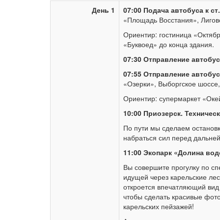
День 1
07:00 Подача автобуса к с
«Площадь Восстания», Лиговс
Ориентир: гостиница «Октябр
«Буквоед» до конца здания.
07:30 Отправление автобус
07:55 Отправление автобуса
«Озерки», Выборгское шоссе,
Ориентир: супермаркет «Оке
10:00
Приозерск
. Техничес
По пути мы сделаем остановку
набраться сил перед дальней
11:00 Экопарк «Долина во
Вы совершите прогулку по сп
идущей через карельские ле
откроется впечатляющий вид
чтобы сделать красивые фот
карельских пейзажей!