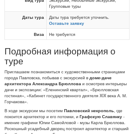
Вид тура
Экскурсии
,
Необычные экскурсии
,
Групповые туры
Даты тура
Даты тура требуется уточнить.
Оставьте заявку
Виза
Не требуется
Подробная информация о
туре
Приглашаем познакомиться с художественными страницами
города Павловска, побывав с экскурсией в
доме-даче
архитектора Александра Брюллова
и осмотрев интерьеры
дачи и экспозиции: «Еленинский квартал», «Брюлловская
гостиная», «Кабинет государственного деятеля XIX века А. М.
Горчакова».
В ходе экскурсии мы посетим
Павловский некрополь
, где
покоится архитектор и его потомки, и
Графскую Славянку
-
имение графини Юлии Самойловой - музы Карла Брюллова.
Роскошный усадебный дворец построил архитектор и старший