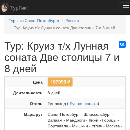
ТурГик!
To
na
Туры из Санкт-Петербурга
Россия
Тур: Круиз т/х Лунная соната Две столицы 7 и 8 дней
Тур: Круиз т/х Лунная
соната Две столицы 7 и
8 дней
107090
₽
Цена
Длительность
8 дней
Отель
Теплоход (
Лунная соната
)
Маршрут
Санкт-Петербург
-
Шлиссельбург
-
Валаам
-
Мандроги
-
Кижи
-
Горицы
-
Сортавала
-
Мышкин
-
Углич
-
Москва
-