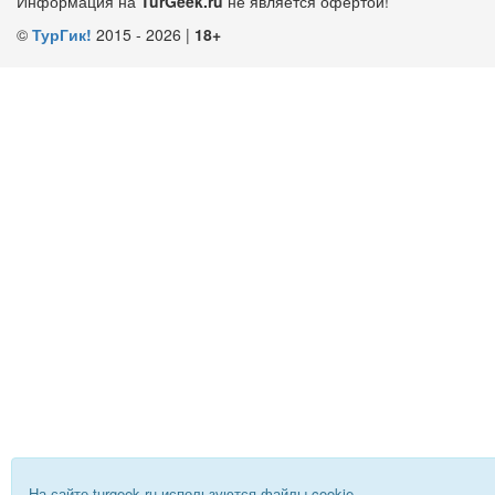
Информация на
TurGeek.ru
не является офертой!
©
ТурГик!
2015 - 2026 |
18+
На сайте turgeek.ru используются файлы cookie