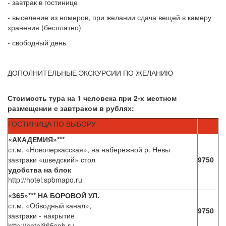
- завтрак в гостинице
- выселение из номеров, при желании сдача вещей в камеру
хранения (бесплатно)
- свободный день
ДОПОЛНИТЕЛЬНЫЕ ЭКСКУРСИИ ПО ЖЕЛАНИЮ
Стоимость тура на 1 человека при 2-х местном
размещении с завтраком в рублях:
ГОСТИНИЦА ПО ВЫБОРУ
«АКАДЕМИЯ»***
ст.м. «Новочеркасская», на набережной р. Невы
завтраки «шведский» стол
9750
удобства на блок
http://hotel.spbmapo.ru
«365»*** НА БОРОВОЙ УЛ.
ст.м. «Обводный канал»,
9750
завтраки - накрытие
http://hotel365spb.ru