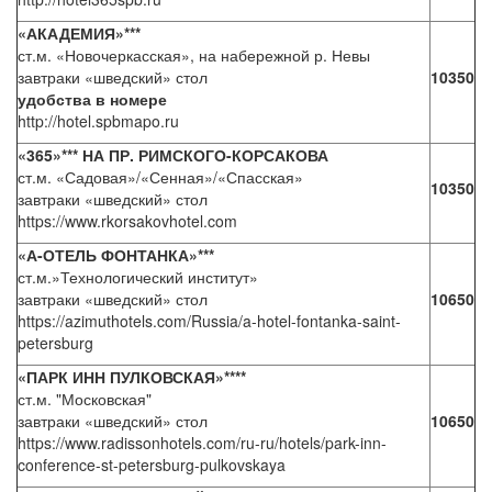
«АКАДЕМИЯ»***
ст.м. «Новочеркасская», на набережной р. Невы
завтраки «шведский» стол
10350
удобства в номере
http://hotel.spbmapo.ru
«365»*** НА ПР. РИМСКОГО-КОРСАКОВА
ст.м. «Садовая»/«Сенная»/«Спасская»
10350
завтраки «шведский» стол
https://www.rkorsakovhotel.com
«А-ОТЕЛЬ ФОНТАНКА»***
ст.м.»Технологический институт»
завтраки «шведский» стол
10650
https://azimuthotels.com/Russia/a-hotel-fontanka-saint-
petersburg
«ПАРК ИНН ПУЛКОВСКАЯ»****
ст.м. "Московская"
завтраки «шведский» стол
10650
https://www.radissonhotels.com/ru-ru/hotels/park-inn-
conference-st-petersburg-pulkovskaya