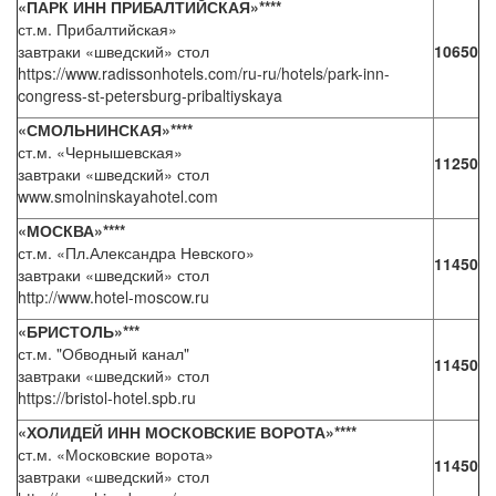
«ПАРК ИНН ПРИБАЛТИЙСКАЯ»****
ст.м. Прибалтийская»
завтраки «шведский» стол
10650
https://www.radissonhotels.com/ru-ru/hotels/park-inn-
congress-st-petersburg-pribaltiyskaya
«СМОЛЬНИНСКАЯ»****
ст.м. «Чернышевская»
11250
завтраки «шведский» стол
www.smolninskayahotel.com
«МОСКВА»****
ст.м. «Пл.Александра Невского»
11450
завтраки «шведский» стол
http://www.hotel-moscow.ru
«БРИСТОЛЬ»***
ст.м. "Обводный канал"
11450
завтраки «шведский» стол
https://bristol-hotel.spb.ru
«ХОЛИДЕЙ ИНН МОСКОВСКИЕ ВОРОТА»****
ст.м. «Московские ворота»
11450
завтраки «шведский» стол