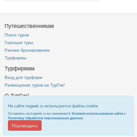
Путешественникам
Поиск туров
Горящие туры
Раннее бронирование
Турфирмы
Турфирмам
Вход для турфирм
Размещение туров на ТурГик!
О ТурГик!
Кто такой ТурГик?
На сайте turgeek.ru используются файлы cookie
Правовая информация
Оставаясь на turgeek.ru вы принимаете
и
Условия использования сайта
.
Политику обработки персональных данных
Подтвердить
Информация на
TurGeek.ru
не является офертой!