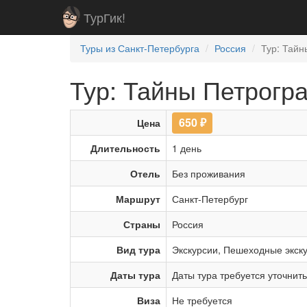
ТурГик!
Туры из Санкт-Петербурга
Россия
Тур: Тайн
Тур: Тайны Петрогра
650
₽
Цена
Длительность
1 день
Отель
Без проживания
Маршрут
Санкт-Петербург
Страны
Россия
Вид тура
Экскурсии
,
Пешеходные экск
Даты тура
Даты тура требуется уточнит
Виза
Не требуется