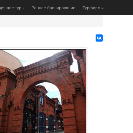
орящие туры
Раннее бронирование
Турфирмы