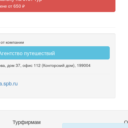
ене от 650 ₽
 от компании
гентство путешествий
ова
,
дом 37
,
офис 112
(Конторский дом)
, 199004
a.spb.ru
Турфирмам
О