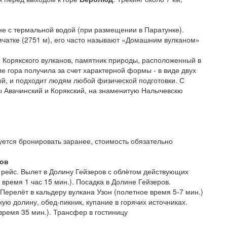
не с термальной водой (при размещении в Паратунке).
мчатке (2751 м), его часто называют «Домашним вулканом»
и Корякского вулканов, памятник природы, расположенный в
е гора получила за счет характерной формы - в виде двух
й, и подходит людям любой физической подготовки. С
ы Авачинский и Корякский, на знаменитую Налычевскю
ется бронировать заранее, стоимость обязательно
ров
 рейс. Вылет в Долину Гейзеров с облётом действующих
время 1 час 15 мин.). Посадка в Долине Гейзеров.
Перелёт в кальдеру вулкана Узон (полетное время 5-7 мин.)
ую долину, обед-пикник, купание в горячих источниках.
ремя 35 мин.). Трансфер в гостиницу