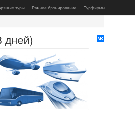
орящие туры
Раннее бронирование
Турфирмы
8 дней)