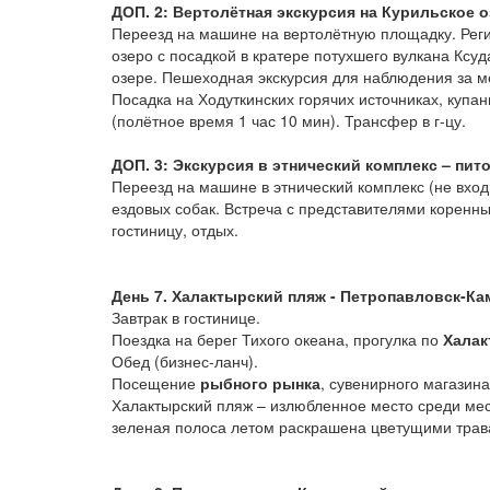
ДОП. 2: Вертолётная экскурсия на Курильское о
Переезд на машине на вертолётную площадку. Регис
озеро с посадкой в кратере потухшего вулкана Ксуд
озере. Пешеходная экскурсия для наблюдения за ме
Посадка на Ходуткинских горячих источниках, купа
(полётное время 1 час 10 мин). Трансфер в г-цу.
ДОП. 3: Экскурсия в этнический комплекс – пит
Переезд на машине в этнический комплекс (не вход
ездовых собак. Встреча с представителями коренн
гостиницу, отдых.
День 7. Халактырский пляж - Петропавловск-Ка
Завтрак в гостинице.
Поездка на берег Тихого океана, прогулка по
Халак
Обед (бизнес-ланч).
Посещение
рыбного рынка
, сувенирного магазина
Халактырский пляж – излюбленное место среди мес
зеленая полоса летом раскрашена цветущими трава