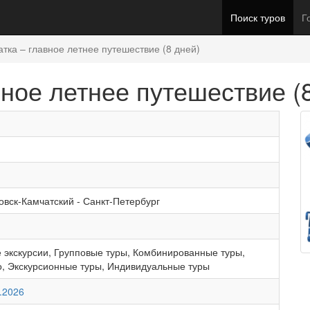
Поиск туров
Г
атка – главное летнее путешествие (8 дней)
вное летнее путешествие (
овск-Камчатский
-
Санкт-Петербург
 экскурсии
,
Групповые туры
,
Комбинированные туры
,
о
,
Экскурсионные туры
,
Индивидуальные туры
.2026