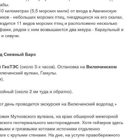
рабы.
0 километрах (5,5 морских мили) от входа в Авачинскую
риков - небольших морских птиц, гнездящихся на его скалах.
нездится 11 видов морских птиц и расположено несколько
ифами, рядом с ним возвышаются два кекура - Караульный и
 и сивучи.
ад Снежный Барс
й ГеоТЭС
(около 3-х часов). Остановка на
Вилючинском
илючинский вулкан, Гамулы.
).
ойный (около 2 км туда и обратно).
от день проводится экскурсия на Вилючинский водопад +
ожия Мутновского вулкана, на краю обширной межгорной
вского геотермального месторождения. Хотя гейзеров здесь
выми и грязевыми котлами источники отдаленно
ге с крутыми стенами. На дне, на уступе правобережного