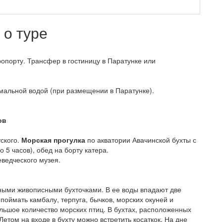
о туре
ропорту. Трансфер в гостиницу в Паратунке или
рмальной водой (при размещении в Паратунке).
ов
ского.
Морская прогулка
по акватории Авачинской бухты с
о 5 часов), обед на борту катера.
ведческого музея.
ыми живописными бухточками. В ее воды впадают две
поймать камбалу, терпуга, бычков, морских окуней и
ольшое количество морских птиц. В бухтах, расположенных
Летом на входе в бухту можно встретить косаткок. На дне