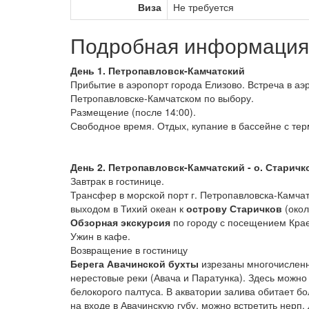
Виза
Не требуется
Подробная информация 
День 1. Петропавловск-Камчатский
Прибытие в аэропорт города Елизово. Встреча в аэ
Петропавловске-Камчатском по выбору.
Размещение (после 14:00).
Свободное время. Отдых, купание в бассейне с те
День 2. Петропавловск-Камчатский - о. Старичк
Завтрак в гостинице.
Трансфер в морской порт г. Петропавловска-Камчат
выходом в Тихий океан к
острову Старичков
(окол
Обзорная экскурсия
по городу с посещением Крае
Ужин в кафе.
Возвращение в гостиницу
Берега Авачинской бухты
изрезаны многочисленн
нерестовые реки (Авача и Паратунка). Здесь можно 
белокорого палтуса. В акватории залива обитает б
на входе в Авачинскую губу, можно встретить нерп. 