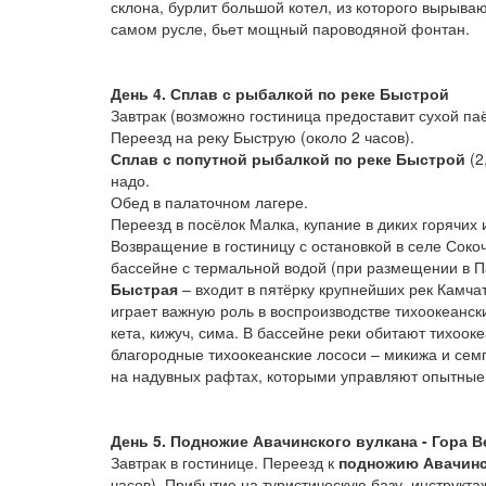
склона, бурлит большой котел, из которого вырываю
самом русле, бьет мощный пароводяной фонтан.
День 4. Сплав с рыбалкой по реке Быстрой
Завтрак (возможно гостиница предоставит сухой паё
Переезд на реку Быструю (около 2 часов).
Сплав с попутной рыбалкой по реке Быстрой
(2
надо.
Обед в палаточном лагере.
Переезд в посёлок Малка, купание в диких горячих 
Возвращение в гостиницу с остановкой в селе Соко
бассейне с термальной водой (при размещении в П
Быстрая
– входит в пятёрку крупнейших рек Камча
играет важную роль в воспроизводстве тихоокеански
кета, кижуч, сима. В бассейне реки обитают тихооке
благородные тихоокеанские лососи – микижа и семг
на надувных рафтах, которыми управляют опытные
День 5. Подножие Авачинского вулкана - Гора 
Завтрак в гостинице. Переезд к
подножию Авачинс
часов). Прибытие на туристическую базу, инструкт