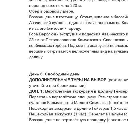
перепад высот около 320 м.
Обед в базовом лагере.
Возвращение в гостиницу. Отдых, купание в бассей
Авачинский вулкан – один из самых активных на Ка
из-за его близости к городу.
Гора Верблюд - экструзия у подножия Авачинского 
25 км от Петропавловска-Камчатского. Свое названи
верблюжьих горбов. Подъем на экструзию несложны
вершины открывается великолепный вид на вулкан
долину.
День 6. Свободный день
ДОПОЛНИТЕЛЬНЫЕ ТУРЫ НА ВЫБОР
(рекоменду
уточняйте при бронировании)
ДОП. 1: Вертолётная экскурсия в Долину Гейзе
Переезд на вертолётную площадку. Регистрация на
вулканов Карымского и Малого Семячика (полётное 
Пешеходная экскурсия в Долине Гейзеров 1,5 часа. 
Пешеходная экскурсия (1 час). Перелёт в Налычевск
Возвращение на вертолётную площадку (полетное в