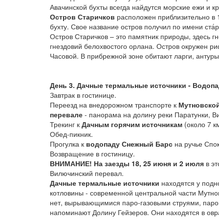
Авачинской бухты всегда найдутся морские ежи и к
Остров Старичков
расположен приблизительно в 1
бухту. Свое название остров получил по имени ста́
Остров Старичков – это памятник природы, здесь г
гнездовий белохвостого орлана. Остров окружен р
Часовой. В прибрежной зоне обитают ларги, антуры
День 3. Дачные термальные источники - Водоп
Завтрак в гостинице.
Переезд на внедорожном транспорте к
Мутновско
перевале
- панорама на долину реки Паратунки, В
Трекинг к
Дачным горячим источникам
(около 7 км
Обед-пикник.
Прогулка к
водопаду Снежный Барс
на ручье Спок
Возвращение в гостиницу.
ВНИМАНИЕ! На заезды 18, 25 июня и 2 июля
в эт
Вилючинский перевал.
Дачные термальные источники
находятся у подн
котловины - современной центральной части Мутно
нет, вырывающимися паро-газовыми струями, паро
напоминают Долину Гейзеров. Они находятся в овра