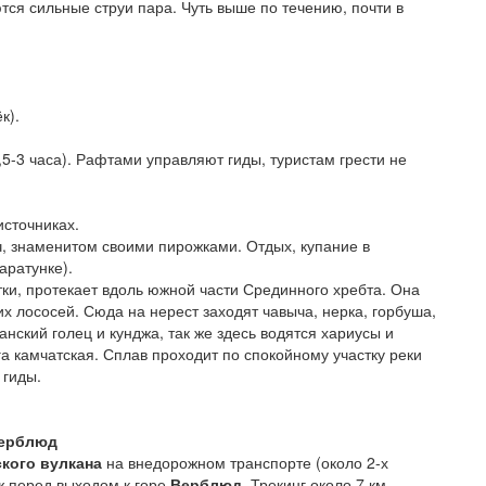
тся сильные струи пара. Чуть выше по течению, почти в
к).
,5-3 часа). Рафтами управляют гиды, туристам грести не
источниках.
ч, знаменитом своими пирожками. Отдых, купание в
аратунке).
тки, протекает вдоль южной части Срединного хребта. Она
х лососей. Сюда на нерест заходят чавыча, нерка, горбуша,
анский голец и кунджа, так же здесь водятся хариусы и
а камчатская. Сплав проходит по спокойному участку реки
 гиды.
Верблюд
кого вулкана
на внедорожном транспорте (около 2-х
аж перед выходом к горе
Верблюд
. Трекинг около 7 км,