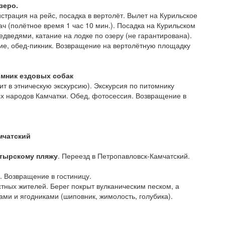
зеро.
трация на рейс, посадка в вертолёт. Вылет на Курильское
ач (полётное время 1 час 10 мин.). Посадка на Курильском
дведями, катание на лодке по озеру (не гарантирована).
ние, обед-пикник. Возвращение на вертолётную площадку
омник ездовых собак
ит в этническую экскурсию). Экскурсия по питомнику
ых народов Камчатки. Обед, фотосессия. Возвращение в
мчатский
тырскому пляжу
. Переезд в Петропавловск-Камчатский.
. Возвращение в гостиницу.
тных жителей. Берег покрыт вулканическим песком, а
ми и ягодниками (шиповник, жимолость, голубика).