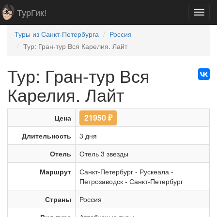
ТурГик!
Toggl
navig
Туры из Санкт-Петербурга
Россия
Тур: Гран-тур Вся Карелия. Лайт
Тур: Гран-тур Вся
Карелия. Лайт
21950
₽
Цена
Длительность
3 дня
Отель
Отель 3 звезды
Маршрут
Санкт-Петербург
-
Рускеала
-
Петрозаводск
-
Санкт-Петербург
Страны
Россия