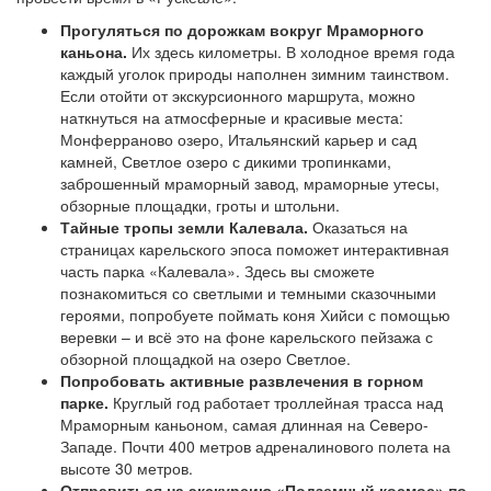
Прогуляться по дорожкам вокруг Мраморного
каньона.
Их здесь километры. В холодное время года
каждый уголок природы наполнен зимним таинством.
Если отойти от экскурсионного маршрута, можно
наткнуться на атмосферные и красивые места:
Монферраново озеро, Итальянский карьер и сад
камней, Светлое озеро с дикими тропинками,
заброшенный мраморный завод, мраморные утесы,
обзорные площадки, гроты и штольни.
Тайные тропы земли Калевала.
Оказаться на
страницах карельского эпоса поможет интерактивная
часть парка «Калевала». Здесь вы сможете
познакомиться со светлыми и темными сказочными
героями, попробуете поймать коня Хийси с помощью
веревки – и всё это на фоне карельского пейзажа с
обзорной площадкой на озеро Светлое.
Попробовать активные развлечения в горном
парке.
Круглый год работает троллейная трасса над
Мраморным каньоном, самая длинная на Северо-
Западе. Почти 400 метров адреналинового полета на
высоте 30 метров.
Отправиться на экскурсию «Подземный космос» по