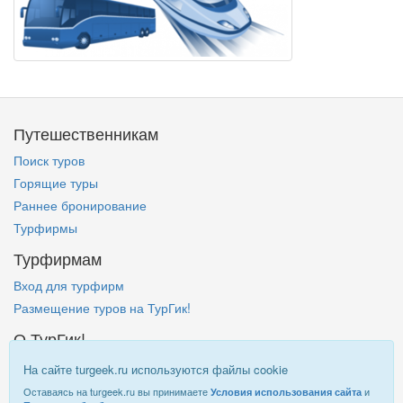
Путешественникам
Поиск туров
Горящие туры
Раннее бронирование
Турфирмы
Турфирмам
Вход для турфирм
Размещение туров на ТурГик!
О ТурГик!
Кто такой ТурГик?
На сайте turgeek.ru используются файлы cookie
Правовая информация
Оставаясь на turgeek.ru вы принимаете
и
Условия использования сайта