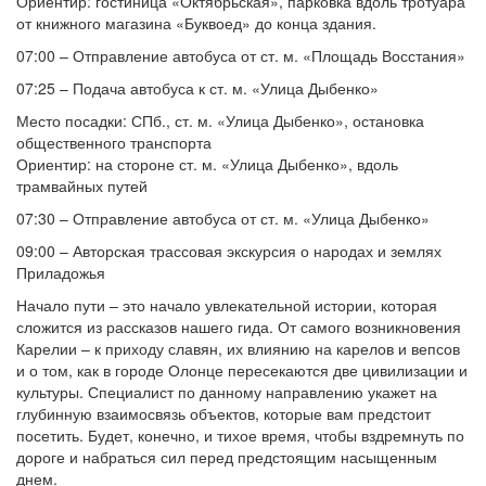
Ориентир: гостиница «Октябрьская», парковка вдоль тротуара
от книжного магазина «Буквоед» до конца здания.
07:00 – Отправление автобуса от ст. м. «Площадь Восстания»
07:25 – Подача автобуса к ст. м. «Улица Дыбенко»
Место посадки: СПб., ст. м. «Улица Дыбенко», остановка
общественного транспорта
Ориентир: на стороне ст. м. «Улица Дыбенко», вдоль
трамвайных путей
07:30 – Отправление автобуса от ст. м. «Улица Дыбенко»
09:00 – Авторская трассовая экскурсия о народах и землях
Приладожья
Начало пути – это начало увлекательной истории, которая
сложится из рассказов нашего гида. От самого возникновения
Карелии – к приходу славян, их влиянию на карелов и вепсов
и о том, как в городе Олонце пересекаются две цивилизации и
культуры. Специалист по данному направлению укажет на
глубинную взаимосвязь объектов, которые вам предстоит
посетить. Будет, конечно, и тихое время, чтобы вздремнуть по
дороге и набраться сил перед предстоящим насыщенным
днем.