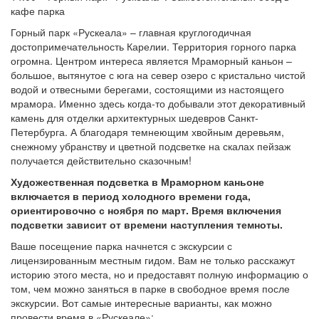
кафе парка
Горный парк «Рускеала» – главная круглогодичная
достопримечательность Карелии. Территория горного парка
огромна. Центром интереса является Мраморный каньон –
большое, вытянутое с юга на север озеро с кристально чистой
водой и отвесными берегами, состоящими из настоящего
мрамора. Именно здесь когда-то добывали этот декоративный
камень для отделки архитектурных шедевров Санкт-
Петербурга. А благодаря темнеющим хвойным деревьям,
снежному убранству и цветной подсветке на скалах пейзаж
получается действительно сказочным!
Художественная подсветка в Мраморном каньоне
включается в период холодного времени года,
ориентировочно с ноября по март. Время включения
подсветки зависит от времени наступления темноты.
Ваше посещение парка начнется с экскурсии с
лицензированным местным гидом. Вам не только расскажут
историю этого места, но и предоставят полную информацию о
том, чем можно заняться в парке в свободное время после
экскурсии. Вот самые интересные варианты, как можно
провести время в «Рускеале»: