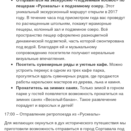
пещерам «Рускеалы» к подземному озеру.
Этот
уникальный экскурсионный маршрут открыли в 2017
году. В течение часа под присмотром гида вас проведут
по расчищенным штольням, покажут мраморные
пещеры, колонный зал и подземное озеро. Всё
пространство пещер оформлено разноцветной
динамической подсветкой, часть которой смонтирована
под водой. Благодаря ей и музыкальному
сопровождению посетители получают нереальные
визуальные впечатления.
Посетить сувенирные ряды и уютные кафе.
Можно
устроить перекус в одном из трех кафе парка,
прогуляться вдоль сувенирных рядов, где продаются
работы карельских мастеров из дерева, льна и камня.
Прокатитесь на зимних санях.
Только зимой в горном
парке у гостей появляется возможность прокатиться на
зимних санях «Веселый банан». Такое развлечение
порадует и взрослых и детей!
17:00 – Отправление ретропоезда из «Рускеалы»
Для желающих окунуться в дух исторического путешествия мы
приготовили возможность отправиться в город Сортавала под