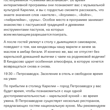
интерактивной программы они познакомят вас с музыкальной
культурой Карелии, и вы с гордостью сможете рассказать, что
знаете значения слов «кантеле», «йоухикко», «йойги»,
«пийрилейки», «руны». Особое место в программе занимает
знакомство с пастушеской традицией и древними
инструментами пастухов, на которых
всем желающим разрешается поиграть.
А после гостей увлекут к столу с дымящимся самоваром,
поведают о том, как киндасовцы кашу варили и зачем за
маслом в амбар бегали. И конечно же, вас не отпустят без
карельской домашней выпечки с чаем на родниковой водичке!
В Киндасово царит особенная атмосфера, в которую хочется
возвращаться снова и снова.
19:30 – Петрозаводск. Заселение в отель и свободное время
на ужин
По прибытии в столицу Карелии – город Петрозаводск у вас
будет время, чтобы познакомиться с еще одной
достопримечательностью – карельской кухней – во время
ужина. В Петрозаводске существует несколько ресторанов,
предлагающих гостям национальную кухню. Мы рекомендуем