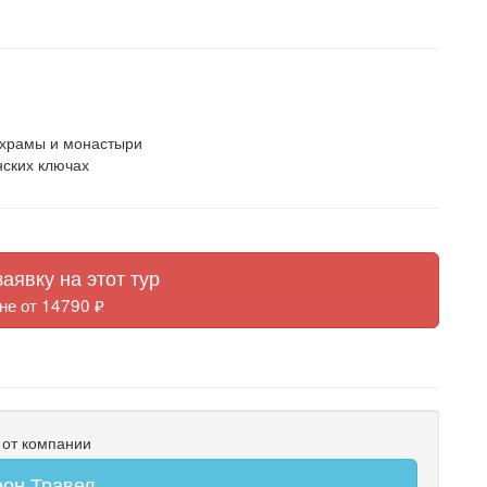
в храмы и монастыри
нских ключах
аявку на этот тур
не от 14790 ₽
 от компании
он Травел