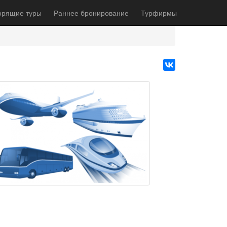
орящие туры
Раннее бронирование
Турфирмы