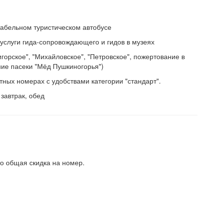
абельном туристическом автобусе
услуги гида-сопровождающего и гидов в музеях
горское", "Михайловское", "Петровское", пожертование в
ие пасеки "Мёд Пушкиногорья")
тных номерах с удобствами категории "стандарт".
 завтрак, обед
то общая скидка на номер.