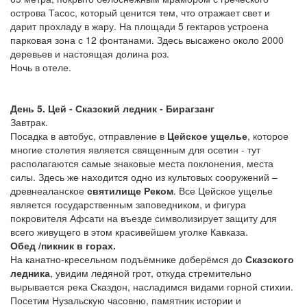
острова Тасос, который ценится тем, что отражает свет и
дарит прохладу в жару. На площади 5 гектаров устроена
парковая зона с 12 фонтанами. Здесь высажено около 2000
деревьев и настоящая долина роз.
Ночь в отеле.
День 5. Цей - Сказский ледник - Бирагзанг
Завтрак.
Посадка в автобус, отправление в
Цейское ущелье
, которое
многие столетия является священным для осетин - тут
располагаются самые знаковые места поклонения, места
силы. Здесь же находится одно из культовых сооружений –
древнеаланское
святилище Реком
. Все Цейское ущелье
является государственным заповедником, и фигура
покровителя Афсати на въезде символизирует защиту для
всего живущего в этом красивейшем уголке Кавказа.
Обед /пикник в горах.
На канатно-кресельном подъёмнике доберёмся до
Сказского
ледника
, увидим ледяной грот, откуда стремительно
вырывается река Сказдон, насладимся видами горной стихии.
Посетим Нузальскую часовню, памятник истории и