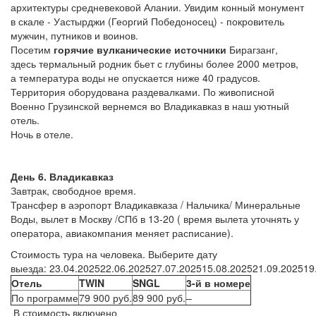
архитектуры средневековой Алании. Увидим конный монумент
в скале - Уастырджи (Георгий Победоносец) - покровитель
мужчин, путников и воинов.
Посетим
горячие вулканические источники
Бирагзанг,
здесь термальный родник бьет с глубины более 2000 метров,
а температура воды не опускается ниже 40 градусов.
Территория оборудована раздевалками. По живописной
Военно Грузинской вернемся во Владикавказ в наш уютный
отель.
Ночь в отеле.
День 6. Владикавказ
Завтрак, свободное время.
Трансфер в аэропорт Владикавказа / Нальчика/ Минеральные
Воды, вылет в Москву /СПб в 13-20 ( время вылета уточнять у
оператора, авиакомпания меняет расписание).
Стоимость тура на человека. Выберите дату
выезда: 23.04.202522.06.202527.07.202515.08.202521.09.202519
Отель
TWIN
SNGL
3-й в номере
По программе
79 900 руб.
89 900 руб.
–
В стоимость включено