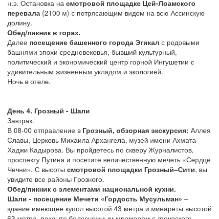
н.э. Остановка на
смотровой площадке Цей-Лоамского
перевала
(2100 м) с потрясающим видом на всю Ассинскую
долину.
Обед/пикник в горах.
Далее
посещение башенного города Эгикал
с родовыми
башнями эпохи средневековья, бывший культурный,
политический и экономический центр горной Ингушетии с
удивительным жизненным укладом и экологией.
Ночь в отеле.
День 4. Грозный - Шали
Завтрак.
В 08-00 отправление в
Грозный, обзорная экскурсия:
Аллея
Славы, Церковь Михаила Архангела, музей имени Ахмата-
Хаджи Кадырова. Вы пройдетесь по скверу Журналистов,
проспекту Путина и посетите величественную мечеть «Сердце
Чечни». С высоты
смотровой площадки Грозный–Сити
, вы
увидите все районы Грозного.
Обед/пикник с элементами национальной кухни.
Шали - посещение Мечети «Гордость Мусульман»
–
здание имеющее купол высотой 43 метра и минареты высотой
63 метра, покрыто белоснежным мрамором с греческого