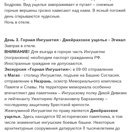
Бодрова. Вид ущелья завораживает и пугает – снежные
горные вершины грозно нависают над нами. В ясный погожий
день открываются чудесные.
Ночь в отеле.
День 3. Горная Ингушетия - Джейрахское ущелье - Эгикал
Завтрак в отеле.
ВНИМАНИЕ!
Для въезда в горную часть Ингушетии
(погранзона) необходим паспорт гражданина РФ.
Иностранные граждане не допускаются.
Экскурсия «Горная Ингушетия»:
в 09-00 отправление
в
Магас
- столицу Ингушетии, подъем на Башню Согласия,
отправление в
Назрань
, осмотр Мемориального комплекса
Памяти и Славы. На территории мемориала особенно
впечатляют два памятника – Ингушскому полку Дикой Дивизии
и лейтенанту Уматгирею Артагановичу Барханоеву –
последнему защитнику Брестской крепости.
Жемчужиной Ингушетии по праву является
Джейрахское
ущелье.
Здесь находятся 92 исторических памятника, в том
числе знаменитые ингушские боевые башни. Некоторые
архитектурные сооружения датируются II тысячелетием до