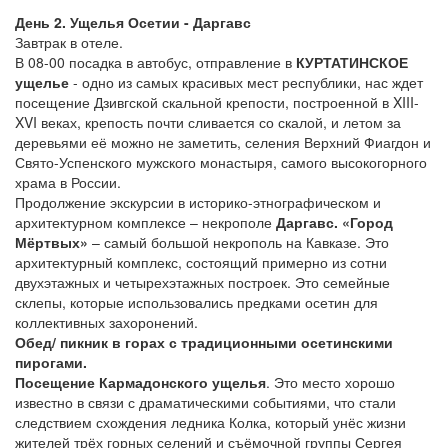
День 2. Ущелья Осетии - Даргавс
Завтрак в отеле.
В 08-00 посадка в автобус, отправление в
КУРТАТИНСКОЕ
ущелье
- одно из самых красивых мест республики, нас ждет
посещение Дзивгской скальной крепости, построенной в XIII-
XVI веках, крепость почти сливается со скалой, и летом за
деревьями её можно не заметить, селения Верхний Фиагдон и
Свято-Успенского мужского монастыря, самого высокогорного
храма в России.
Продолжение экскурсии в историко-этнографическом и
архитектурном комплексе – некрополе
Даргавс. «Город
Мёртвых»
– самый большой некрополь на Кавказе. Это
архитектурный комплекс, состоящий примерно из сотни
двухэтажных и четырехэтажных построек. Это семейные
склепы, которые использовались предками осетин для
коллективных захоронений.
Обед/ пикник в горах с традиционными осетинскими
пирогами.
Посещение Кармадонского ущелья
. Это место хорошо
известно в связи с драматическими событиями, что стали
следствием схождения ледника Колка, который унёс жизни
жителей трёх горных селений и съёмочной группы Сергея