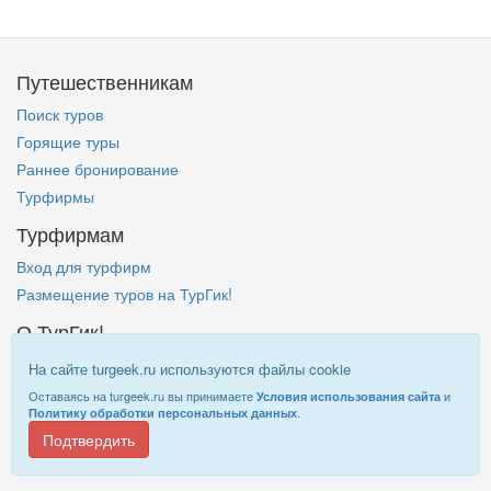
Путешественникам
Поиск туров
Горящие туры
Раннее бронирование
Турфирмы
Турфирмам
Вход для турфирм
Размещение туров на ТурГик!
О ТурГик!
Кто такой ТурГик?
На сайте turgeek.ru используются файлы cookie
Правовая информация
Оставаясь на turgeek.ru вы принимаете
и
Условия использования сайта
.
Политику обработки персональных данных
Подтвердить
Информация на
TurGeek.ru
не является офертой!