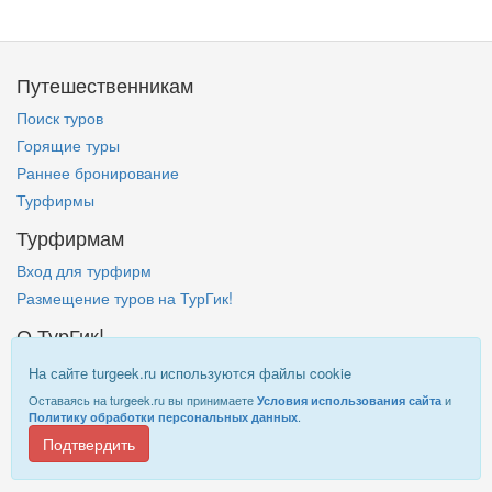
Путешественникам
Поиск туров
Горящие туры
Раннее бронирование
Турфирмы
Турфирмам
Вход для турфирм
Размещение туров на ТурГик!
О ТурГик!
Кто такой ТурГик?
На сайте turgeek.ru используются файлы cookie
Правовая информация
Оставаясь на turgeek.ru вы принимаете
и
Условия использования сайта
.
Политику обработки персональных данных
Подтвердить
Информация на
TurGeek.ru
не является офертой!