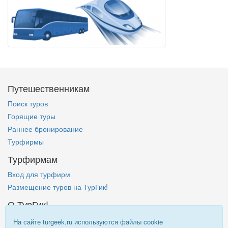
Путешественникам
Поиск туров
Горящие туры
Раннее бронирование
Турфирмы
Турфирмам
Вход для турфирм
Размещение туров на ТурГик!
О ТурГик!
Кто такой ТурГик?
На сайте turgeek.ru используются файлы cookie