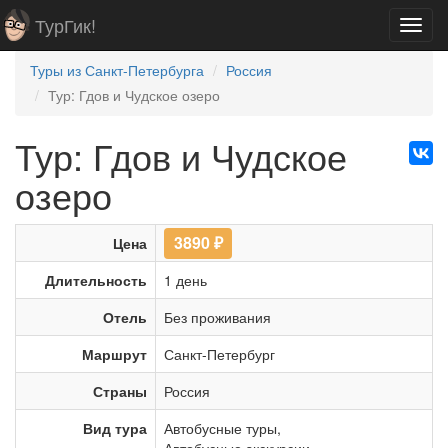
ТурГик!
Toggl
navig
Туры из Санкт-Петербурга
Россия
Тур: Гдов и Чудское озеро
Тур: Гдов и Чудское
озеро
3890
₽
Цена
Длительность
1 день
Отель
Без проживания
Маршрут
Санкт-Петербург
Страны
Россия
Вид тура
Автобусные туры
,