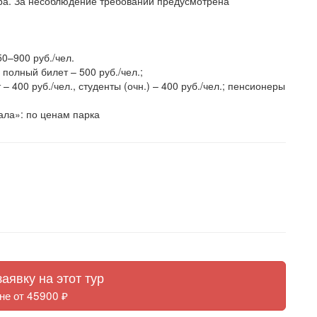
ура. За несоблюдение требований предусмотрена
0–900 руб./чел.
 полный билет – 500 руб./чел.;
 – 400 руб./чел., студенты (очн.) – 400 руб./чел.; пенсионеры
ала»: по ценам парка
аявку на этот тур
не от 45900 ₽