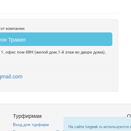
 от компании
он Травел
 1
,
офис пом 68Н
(жилой дом,1-й этаж во дворе дома)
,
gmail.com
Турфирмам
О
Вход для турфирм
Кт
На сайте turgeek.ru используются