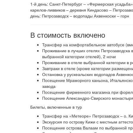
1-й день: Санкт-Петербург – «Фермерская усадьба
карелов-ливвиков – деревня Киндасово – Петрозавод
день: Петрозаводск – водопады Ахвенкоски – горн
В стоимость включено
Трансфер на комфортабельном автобусе (вмес
Проживание в лучших отелях Петрозаводска в 
выбранной категории отелей), 2 ночи
Проживание в отеле выбранной категории в ре
Завтраки в отеле (кроме категории размещен
Остановка у рускеальских водопадов Ахвенко
Посещение Мраморного каньона, Итальянског
завода
Посещение фирменного магазина при форел
Посещение Александро-Свирского монастыр
Билеты, включенные в тур
Трансфер на «Метеоре» Петрозаводск – о. К
Экскурсия по острову Кижи с местным аттест
Посещение острова Валаам по выбранной п