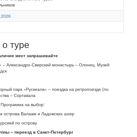
льников
.2026
о туре
личие мест запрашивайте
» – Александро-Свирский монастырь – Олонец. Музей
одск
орный парк «Рускеала» – поездка на ретропоезде (по
ства – Сортавала
 Программа на выбор:
ем острова Валаам и Ладожских шхер
курсией по острову
ппы – переезд в Санкт-Петербург