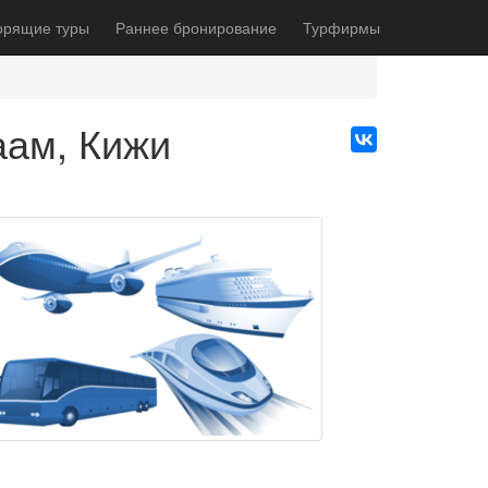
орящие туры
Раннее бронирование
Турфирмы
аам, Кижи