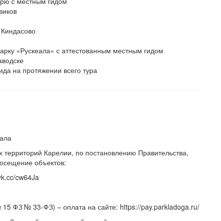
ырю с местным гидом
виков
 Киндасово
арку «Рускеала» с аттестованным местным гидом
аводске
ида на протяжении всего тура
вала
 территорий Карелии, по постановлению Правительства,
посещение объектов:
vk.cc/cw64Ja
15 ФЗ № 33-ФЗ) – оплата на сайте: https://pay.parkladoga.ru/