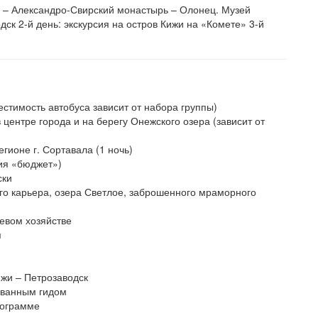
» – Александро-Свирский монастырь – Олонец. Музей
ск 2-й день: экскурсия на остров Кижи на «Комете» 3-й
тимость автобуса зависит от набора группы)
центре города и на берегу Онежского озера (зависит от
гионе г. Сортавала (1 ночь)
ия «бюджет»)
ски
о карьера, озера Светлое, заброшенного мраморного
евом хозяйстве
я
ижи – Петрозаводск
ованным гидом
рограмме