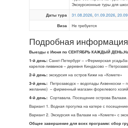
Экскурсионные туры для шко
Даты тура
31.08.2026
,
01.09.2026
,
20.09
Виза
Не требуется
Подробная информация 
Выезды с Июня по СЕНТЯБРЬ КАЖДЫЙ ДЕНЬ,На
1-й день:
Санкт-Петербург – «Фермерская усадьба
карелов-ливвиков – деревня Киндасово – Петрозав
2-й день:
экскурсия на остров Кижи на «Комете»
3-й день:
Петрозаводск – водопады Ахвенкоски – г
желанию) – фирменный магазин форелевого хозяй
4-й день:
Сортавала. Посещение острова Валаам.
Вариант 1. Водная прогулка на катере с посещени
Вариант 2. Экскурсия на Валаам на «Комете» с экс
Общее завершение для всех программ: сбор гру