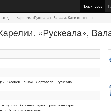
Поиск туров
Г
чных дня в Карелии. «Рускеала», Валаам, Кижи включены
 Карелии. «Рускеала», Вал
дск
-
Олонец
-
Кивач
-
Сортавала
-
Рускеала
-
 экскурсии
,
Активный отдых
,
Групповые туры
,
лето
,
Экскурсионные туры
,