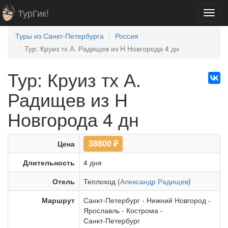
ТурГик!
Toggl
navig
Туры из Санкт-Петербурга
Россия
Тур: Круиз тх А. Радищев из Н Новгорода 4 дн
Тур: Круиз тх А.
Радищев из Н
Новгорода 4 дн
38800
₽
Цена
Длительность
4 дня
Отель
Теплоход (
Александр Радищев
)
Маршрут
Санкт-Петербург
-
Нижний Новгород
-
Ярославль
-
Кострома
-
Санкт-Петербург