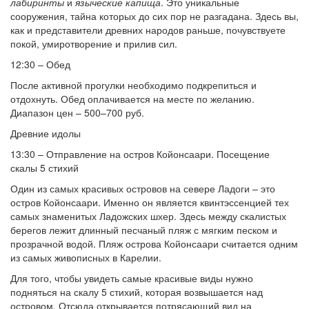
лабиринты
и
языческие капища
. Это уникальные
сооружения, тайна которых до сих пор не разгадана. Здесь вы,
как и представители древних народов раньше, почувствуете
покой, умиротворение и прилив сил.
12:30 – Обед
После активной прогулки необходимо подкрепиться и
отдохнуть. Обед оплачивается на месте по желанию.
Диапазон цен – 500–700 руб.
Древние идолы
13:30 – Отправление на остров Койонсаари. Посещение
скалы 5 стихий
Один из самых красивых островов на севере Ладоги – это
остров Койонсаари. Именно он является квинтэссенцией тех
самых знаменитых Ладожских шхер. Здесь между скалистых
берегов лежит длинный песчаный пляж с мягким песком и
прозрачной водой. Пляж острова Койонсаари считается одним
из самых живописных в Карелии.
Для того, чтобы увидеть самые красивые виды нужно
подняться на скалу 5 стихий, которая возвышается над
островом. Отсюда открывается потрясающий вид на