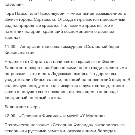
Карелии»
Гора Паасо, или Паасонвуори, – живописная возвышенность
вблизи города Сортавала. Отсюда открывается панорамный
вид на природные красоты. Но, помимо красоты, это и
памятник истории, хранящий воспоминания о древних
карелах.
11:30 – Авторская трассовая экскурсия «Скалистый берег
Кирьявалахти»
Недалеко от Сортавала начинаются красивые пейзажи
Ладожского озера с разбросанными по его глади скалистыми
островами – это и есть Ладожские шхеры. По дороге вы
увидите залив Кирьявалахти, похожий на норвежский фьорд. В
солнечную погоду его воды искрятся в лучах солнца, отчего
залив и получил свое название, означающее в переводе
«искристый, пестрый залив».
Ладожские шхеры
12:00– «Северная Фиваида» и музей «У Мастера»
Поэтическое название «Северная Фиваида» закрепилось за
северными русскими землями, окружающими Вологду и