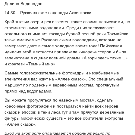
Долина Водопадов
14:30 – Рускеальские водопады Ахвенкоски
Край тысячи озер и рек известен также своими невысокими, но
стремительными водопадами. Среди них заслуживают
отдельного внимания каскады бурной лесной реки Тохмайоки,
также именуемые Рускеальскими водопадами, которые не
замерзают даже в самое холодное время года! Пейзажная
идиллия этой местности привлекала кинорежиссеров и была
запечатлена в сценах военной драмы «А зори здесь тихие…»
и фэнтези «Темный мир».
Самые головокружительные фотокадры и незабываемые
впечатления вас ждут на «Аллее сказок». Это специальный
маршрут по подвесным веревочным мостам, протянутым
прямо над водопадами.
Вы можете прогуляться по навесным мостам, сделать
красочные фотографии и постараться найти всех героев
сказок и эпосов: в тени леса тут и там прячутся деревянные
фигуры мифических существ – это всё обитатели экотропы
«Аллея сказок».
Вход на экотропу оплачивается дополнительно по