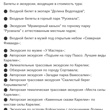
Билеты и экскурсии, входящие в стоимость тура:
⬤ Входной билет в экопарк "Долина Водопадов";
⬤ Входные билеты в горный парк "Рускеала";
⬤ Экскурсия "Мраморный каньон" по горному парку
"Рускеала" с аттестованным местным гидом;
⬤ Входной билет в музей под открытым небом «Северная
Фиваида»;
⬤ Экскурсия по музею «У Мастера»;
⬤ Авторская экскурсия «Подъем на гору Паасо. Лучшие виды
Карелии»;
⬤ Увлекательные трассовые экскурсии по Карелии;
⬤ Обзорная экскурсия по городу Сортавала;
⬤ Авторская экскурсия «Загадки парка Ваккосалми»;
⬤ Авторская трассовая экскурсия "Скалистый берег
Кирьявалахти";
⬤ Авторская тематическая трассовая экскурсия «Места силы
Карелии»;
⬤ Авторская экскурсия «Каменные сказки Карелии» по
местам силы Карелии;
⬤ Экскурсия по острову Койонсаари с посещением Долины