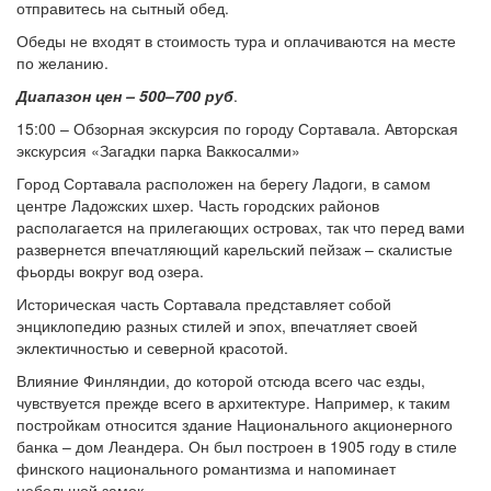
отправитесь на сытный обед.
Обеды не входят в стоимость тура и оплачиваются на месте
по желанию.
Диапазон цен – 500–700
руб
.
15:00 – Обзорная экскурсия по городу Сортавала. Авторская
экскурсия «Загадки парка Ваккосалми»
Город Сортавала расположен на берегу Ладоги, в самом
центре Ладожских шхер. Часть городских районов
располагается на прилегающих островах, так что перед вами
развернется впечатляющий карельский пейзаж – скалистые
фьорды вокруг вод озера.
Историческая часть Сортавала представляет собой
энциклопедию разных стилей и эпох, впечатляет своей
эклектичностью и северной красотой.
Влияние Финляндии, до которой отсюда всего час езды,
чувствуется прежде всего в архитектуре. Например, к таким
постройкам относится здание Национального акционерного
банка – дом Леандера. Он был построен в 1905 году в стиле
финского национального романтизма и напоминает
небольшой замок.