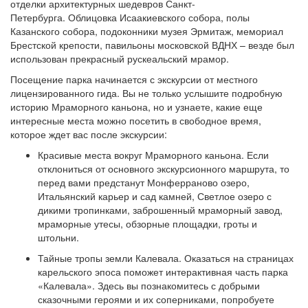
отделки архитектурных шедевров Санкт-
Петербурга. Облицовка Исаакиевского собора, полы
Казанского собора, подоконники музея Эрмитаж, мемориал
Брестской крепости, павильоны московской ВДНХ – везде был
использован прекрасный рускеальский мрамор.
Посещение парка начинается с экскурсии от местного
лицензированного гида. Вы не только услышите подробную
историю Мраморного каньона, но и узнаете, какие еще
интересные места можно посетить в свободное время,
которое ждет вас после экскурсии:
Красивые места вокруг Мраморного каньона. Если
отклониться от основного экскурсионного маршрута, то
перед вами предстанут Монферраново озеро,
Итальянский карьер и сад камней, Светлое озеро с
дикими тропинками, заброшенный мраморный завод,
мраморные утесы, обзорные площадки, гроты и
штольни.
Тайные тропы земли Калевала. Оказаться на страницах
карельского эпоса поможет интерактивная часть парка
«Калевала». Здесь вы познакомитесь с добрыми
сказочными героями и их соперниками, попробуете