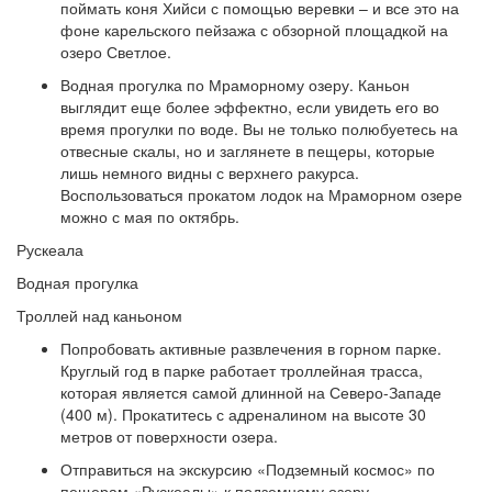
поймать коня Хийси с помощью веревки – и все это на
фоне карельского пейзажа с обзорной площадкой на
озеро Светлое.
Водная прогулка по Мраморному озеру. Каньон
выглядит еще более эффектно, если увидеть его во
время прогулки по воде. Вы не только полюбуетесь на
отвесные скалы, но и заглянете в пещеры, которые
лишь немного видны с верхнего ракурса.
Воспользоваться прокатом лодок на Мраморном озере
можно с мая по октябрь.
Рускеала
Водная прогулка
Троллей над каньоном
Попробовать активные развлечения в горном парке.
Круглый год в парке работает троллейная трасса,
которая является самой длинной на Северо-Западе
(400 м). Прокатитесь с адреналином на высоте 30
метров от поверхности озера.
Отправиться на экскурсию «Подземный космос» по
пещерам «Рускеалы» к подземному озеру