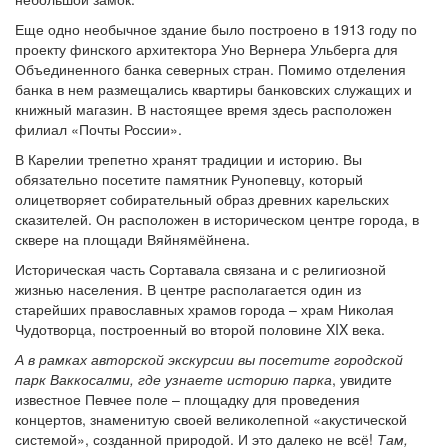
Еще одно необычное здание было построено в 1913 году по
проекту финского архитектора Уно Вернера Ульберга для
Объединенного банка северных стран. Помимо отделения
банка в нем размещались квартиры банковских служащих и
книжный магазин. В настоящее время здесь расположен
филиал «Почты России».
В Карелии трепетно хранят традиции и историю. Вы
обязательно посетите памятник Рунопевцу, который
олицетворяет собирательный образ древних карельских
сказителей. Он расположен в историческом центре города, в
сквере на площади Вяйнямёйнена.
Историческая часть Сортавала связана и с религиозной
жизнью населения. В центре располагается один из
старейших православных храмов города – храм Николая
Чудотворца, построенный во второй половине XIX века.
А в рамках авторской экскурсии вы посетите городской
парк Ваккосалми, где узнаете историю парка
, увидите
известное Певчее поле – площадку для проведения
концертов, знаменитую своей великолепной «акустической
системой», созданной природой. И это далеко не всё!
Там,