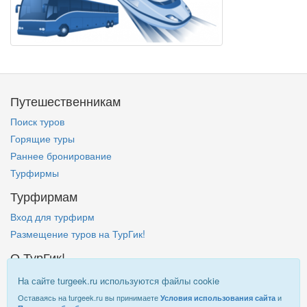
Путешественникам
Поиск туров
Горящие туры
Раннее бронирование
Турфирмы
Турфирмам
Вход для турфирм
Размещение туров на ТурГик!
О ТурГик!
Кто такой ТурГик?
На сайте turgeek.ru используются файлы cookie
Правовая информация
Оставаясь на turgeek.ru вы принимаете
и
Условия использования сайта