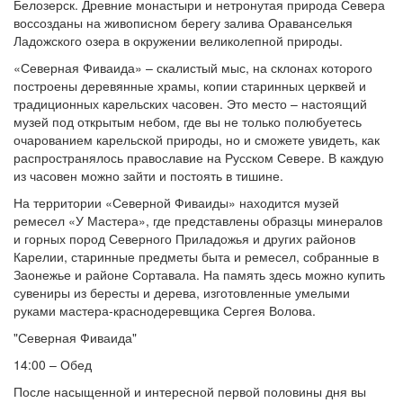
Белозерск. Древние монастыри и нетронутая природа Севера
воссозданы на живописном берегу залива Ораванселькя
Ладожского озера в окружении великолепной природы.
«Северная Фиваида» – скалистый мыс, на склонах которого
построены деревянные храмы, копии старинных церквей и
традиционных карельских часовен. Это место – настоящий
музей под открытым небом, где вы не только полюбуетесь
очарованием карельской природы, но и сможете увидеть, как
распространялось православие на Русском Севере. В каждую
из часовен можно зайти и постоять в тишине.
На территории «Северной Фиваиды» находится музей
ремесел «У Мастера», где представлены образцы минералов
и горных пород Северного Приладожья и других районов
Карелии, старинные предметы быта и ремесел, собранные в
Заонежье и районе Сортавала. На память здесь можно купить
сувениры из бересты и дерева, изготовленные умелыми
руками мастера-краснодеревщика Сергея Волова.
"Северная Фиваида"
14:00 – Обед
После насыщенной и интересной первой половины дня вы