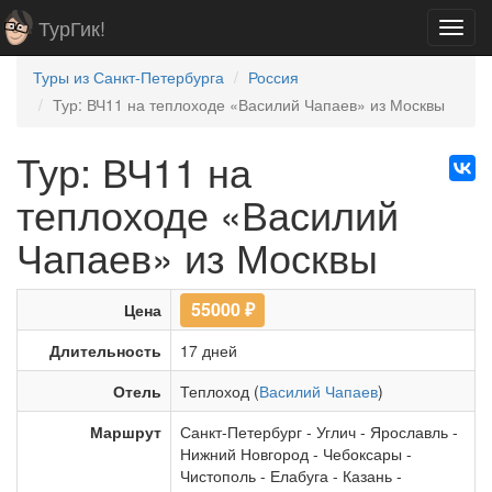
ТурГик!
Toggl
navig
Туры из Санкт-Петербурга
Россия
Тур: ВЧ11 на теплоходе «Василий Чапаев» из Москвы
Тур: ВЧ11 на
теплоходе «Василий
Чапаев» из Москвы
55000
₽
Цена
Длительность
17 дней
Отель
Теплоход (
Василий Чапаев
)
Маршрут
Санкт-Петербург
-
Углич
-
Ярославль
-
Нижний Новгород
-
Чебоксары
-
Чистополь
-
Елабуга
-
Казань
-