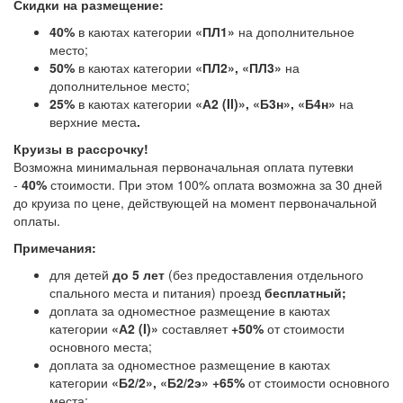
Скидки на размещение:
40%
в каютах категории
«ПЛ1»
на дополнительное
место;
50%
в каютах категории
«ПЛ2», «ПЛ3»
на
дополнительное место;
25%
в каютах категории
«А2 (II)», «Б3н», «Б4н»
на
верхние места
.
Круизы в рассрочку!
Возможна минимальная первоначальная оплата путевки
-
40%
стоимости. При этом 100% оплата возможна за 30 дней
до круиза по цене, действующей на момент первоначальной
оплаты.
Примечания:
для детей
до 5 лет
(без предоставления отдельного
спального места и питания) проезд
бесплатный;
доплата за одноместное размещение в каютах
категории
«А2 (I)»
составляет
+50%
от стоимости
основного места;
доплата за одноместное размещение в каютах
категории
«Б2/2», «Б2/2э»
+65%
от стоимости основного
места;