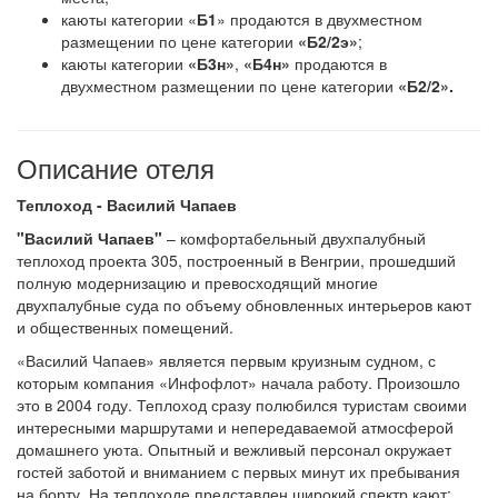
каюты категории «
Б1
» продаются в двухместном
размещении по цене категории
«Б2/2э»
;
каюты категории
«Б3н»
,
«Б4н»
продаются в
двухместном размещении по цене категории
«Б2/2».
Описание отеля
Теплоход - Василий Чапаев
"Василий Чапаев"
– комфортабельный двухпалубный
теплоход проекта 305, построенный в Венгрии, прошедший
полную модернизацию и превосходящий многие
двухпалубные суда по объему обновленных интерьеров кают
и общественных помещений.
«Василий Чапаев» является первым круизным судном, с
которым компания «Инфофлот» начала работу. Произошло
это в 2004 году. Теплоход сразу полюбился туристам своими
интересными маршрутами и непередаваемой атмосферой
домашнего уюта. Опытный и вежливый персонал окружает
гостей заботой и вниманием с первых минут их пребывания
на борту. На теплоходе представлен широкий спектр кают: