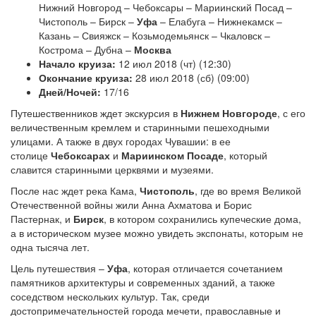
Нижний Новгород – Чебоксары – Мариинский Посад –
Чистополь – Бирск –
Уфа
– Елабуга – Нижнекамск –
Казань – Свияжск – Козьмодемьянск – Чкаловск –
Кострома – Дубна –
Москва
Начало круиза:
12 июл 2018 (чт) (12:30)
Окончание круиза:
28 июл 2018 (сб) (09:00)
Дней/Ночей:
17/16
Путешественников ждет экскурсия в
Нижнем Новгороде
, с его
величественным кремлем и старинными пешеходными
улицами. А также в двух городах Чувашии: в ее
столице
Чебоксарах
и
Мариинском Посаде
, который
славится старинными церквями и музеями.
После нас ждет река Кама,
Чистополь
, где во время Великой
Отечественной войны жили Анна Ахматова и Борис
Пастернак, и
Бирск
, в котором сохранились купеческие дома,
а в историческом музее можно увидеть экспонаты, которым не
одна тысяча лет.
Цель путешествия –
Уфа
, которая отличается сочетанием
памятников архитектуры и современных зданий, а также
соседством нескольких культур. Так, среди
достопримечательностей города мечети, православные и