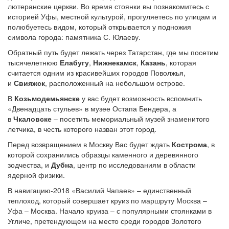
лютеранские церкви. Во время стоянки вы познакомитесь с
историей Уфы, местной культурой, прогуляетесь по улицам и
полюбуетесь видом, который открывается у подножия
символа города: памятника С. Юлаеву.
Обратный путь будет лежать через Татарстан, где мы посетим
тысячелетнюю
Елабугу
,
Нижнекамск
,
Казань
, которая
считается одним из красивейших городов Поволжья,
и
Свияжск
, расположенный на небольшом острове.
В
Козьмодемьянске
у вас будет возможность вспомнить
«Двенадцать стульев» в музее Остапа Бендера, а
в
Чкаловске
– посетить мемориальный музей знаменитого
летчика, в честь которого назван этот город.
Перед возвращением в Москву Вас будет ждать
Кострома
, в
которой сохранились образцы каменного и деревянного
зодчества, и
Дубна
, центр по исследованиям в области
ядерной физики.
В навигацию-2018 «Василий Чапаев» – единственный
теплоход, который совершает круиз по маршруту Москва –
Уфа – Москва. Начало круиза – с популярными стоянками в
Угличе, претендующем на место среди городов Золотого