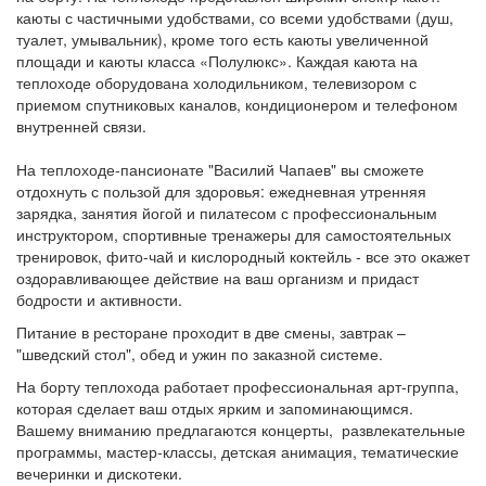
каюты с частичными удобствами, со всеми удобствами (душ,
туалет, умывальник), кроме того есть каюты увеличенной
площади и каюты класса «Полулюкс». Каждая каюта на
теплоходе оборудована холодильником, телевизором с
приемом спутниковых каналов, кондиционером и телефоном
внутренней связи.
На теплоходе-пансионате "Василий Чапаев" вы сможете
отдохнуть с пользой для здоровья: ежедневная утренняя
зарядка, занятия йогой и пилатесом с профессиональным
инструктором, спортивные тренажеры для самостоятельных
тренировок, фито-чай и кислородный коктейль - все это окажет
оздоравливающее действие на ваш организм и придаст
бодрости и активности.
Питание в ресторане проходит в две смены, завтрак –
"шведский стол", обед и ужин по заказной системе.
На борту теплохода работает профессиональная арт-группа,
которая сделает ваш отдых ярким и запоминающимся.
Вашему вниманию предлагаются концерты, развлекательные
программы, мастер-классы, детская анимация, тематические
вечеринки и дискотеки​.