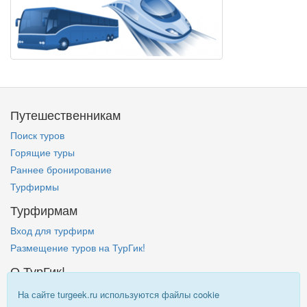
Путешественникам
Поиск туров
Горящие туры
Раннее бронирование
Турфирмы
Турфирмам
Вход для турфирм
Размещение туров на ТурГик!
О ТурГик!
Кто такой ТурГик?
На сайте turgeek.ru используются файлы cookie