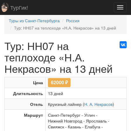
ТурГик!
Toggl
navig
Туры из Санкт-Петербурга
Россия
Тур: НН07 на теплоходе «Н.А. Некрасов» на 13 дней
Тур: НН07 на
теплоходе «Н.А.
Некрасов» на 13 дней
62000
₽
Цена
Длительность
13 дней
Отель
Круизный лайнер (
Н. А. Некрасов
)
Маршрут
Санкт-Петербург
-
Углич
-
Нижний Новгород
-
Ярославль
-
Свияжск
-
Казань
-
Елабуга
-