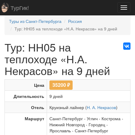
ТурГик!
Toggl
navig
Туры из Санкт-Петербурга
Россия
Тур: НН05 на теплоходе «Н.А. Некрасов» на 9 дней
Тур: НН05 на
теплоходе «Н.А.
Некрасов» на 9 дней
35200
₽
Цена
Длительность
9 дней
Отель
Круизный лайнер (
Н. А. Некрасов
)
Маршрут
Санкт-Петербург
-
Углич
-
Кострома
-
Нижний Новгород
-
Городец
-
Ярославль
-
Санкт-Петербург