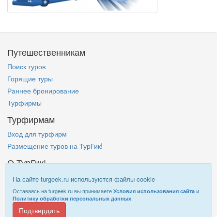
Путешественникам
Поиск туров
Горящие туры
Раннее бронирование
Турфирмы
Турфирмам
Вход для турфирм
Размещение туров на ТурГик!
О ТурГик!
Кто такой ТурГик?
На сайте turgeek.ru используются файлы cookie
Правовая информация
Оставаясь на turgeek.ru вы принимаете
и
Условия использования сайта
.
Политику обработки персональных данных
Подтвердить