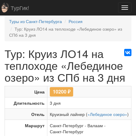
ТурГик!
Toggl
navig
Туры из Санкт-Петербурга
Россия
Тур: Круиз ЛО14 на теплоходе «Лебединое озеро» из
СПб на 3 дня
Тур: Круиз ЛО14 на
теплоходе «Лебединое
озеро» из СПб на 3 дня
10200
₽
Цена
Длительность
3 дня
Отель
Круизный лайнер (
«Лебединое озеро»
)
Маршрут
Санкт-Петербург
-
Валаам
-
Санкт-Петербург