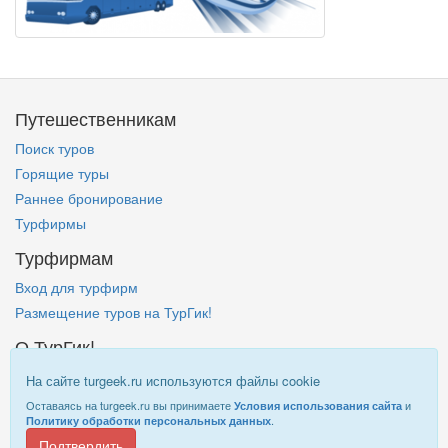
Путешественникам
Поиск туров
Горящие туры
Раннее бронирование
Турфирмы
Турфирмам
Вход для турфирм
Размещение туров на ТурГик!
О ТурГик!
Кто такой ТурГик?
На сайте turgeek.ru используются файлы cookie
Правовая информация
Оставаясь на turgeek.ru вы принимаете
и
Условия использования сайта
.
Политику обработки персональных данных
Подтвердить