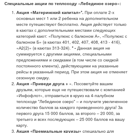
Специальные акции по теплоходу
«
Лебединое озеро
»
:
Акция «Материнский капитал»*.
При оплате 2-х
основных мест 1 или 2 ребенка на дополнительном
месте путешествуют бесплатно. Акция действует только
в каютах с дополнительными местами следующих
категорий кают: «Полулюкс с балконом А», «Полулюкс с
балконом Б» (в каютах 401, 402, 407, 408, 413 - 416),
«А2(2)» (в каютах 313-324).
* -
Данная акция не
суммируется с другими акциями, специальными
предложениями и скидками (в том числе со скидкой
постоянного клиента), действующими на указанные
рейсы в указанный период. При этом акция не отменяет
сезонную скидку.
Акция
«
Приведи друга +
». Посоветуйте вашим
друзьям, которые еще не путешествовали с компанией
«Инфофлот», отправиться в круиз на 4-палубном
теплоходе "Лебединое озеро" – и получите увеличенное
количество баллов за каждого приведенного друга! За
первого друга 15 000 баллов, за второго – 20 000, за
третьего и всех последующих – 25 000 баллов на вашу
карту.
Акция
«Премиальные круизы»
специально для