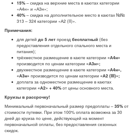
15%
– скидка на верхние места в каютах категории
«А4н» и «А3н»;
40%
– скидка на дополнительное место в каютах №№
313 – 324 категории «А2 (II)».
Примечания:
для детей
до 5 лет
проезд
бесплатный
(без
предоставления отдельного спального места и
питания);
трёхместное размещение в каюте категории
«А4н»
производится по ценам категории
«А3н»;
двухместное размещение в каюте категории
«А4н»,
«А3н»
производится по ценам категории
«А2 (III)»;
доплата за одноместное размещение в каютах
категории
«А2»
+ 40%
от цены основного места.
Круизы в рассрочку!
Минимальный первоначальный размер предоплаты –
35%
от
стоимости путевки. При этом 100% оплата возможна за 30
дней до круиза по цене, действующей на момент
первоначальной оплаты, без предоставления сезонных
скидок.