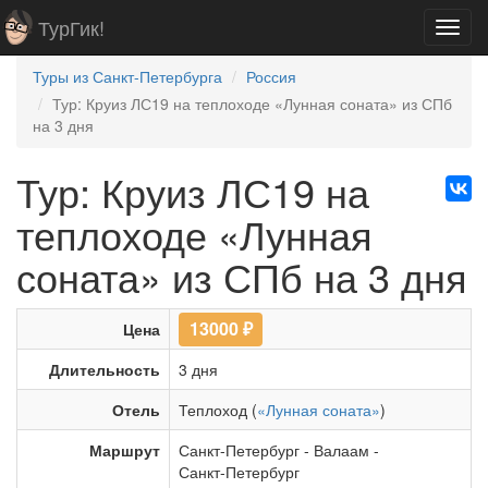
ТурГик!
Toggl
navig
Туры из Санкт-Петербурга
Россия
Тур: Круиз ЛС19 на теплоходе «Лунная соната» из СПб
на 3 дня
Тур: Круиз ЛС19 на
теплоходе «Лунная
соната» из СПб на 3 дня
13000
₽
Цена
Длительность
3 дня
Отель
Теплоход (
«Лунная соната»
)
Маршрут
Санкт-Петербург
-
Валаам
-
Санкт-Петербург