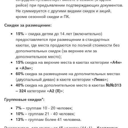
рейсе) при предъявлении подтверждающих документов.
Не суммируется с другими видами скидок и акций,
кроме сезонной скидки и ПК.
Скидки за размещение:
15%
– скидка детям до 14 лет (включительно)
предоставляется при размещении в стандартных
каютах, где места продаются по полной стоимости без
дополнительных скидок (за верхнее или за
дополнительное место);
15%
скидка на верхние места в каютах категории
«А4н»
и «А3н»;
60%
скидка за размещение на дополнительных местах
(двуспальный диван) в каюте категории
«Люкс»;
40%
скидка на дополнительное место в каютах
№№313
– 324
категории
«А2 (II)»
;
Групповые скидки*:
7%
– группам 10 - 20 человек;
10%
– группам 21 - 40 человек;
13%
– группам более 41 человека.
Руководитель для группы от 45 человек (44+1) –
бесплатно.