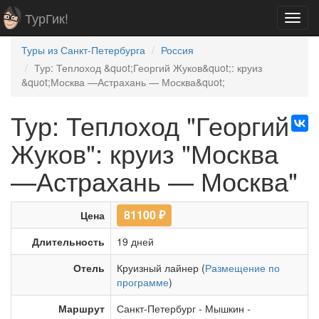
ТурГик!
Toggl
navig
Туры из Санкт-Петербурга
Россия
Тур: Теплоход &quot;Георгий Жуков&quot;: круиз
&quot;Москва —Астрахань — Москва&quot;
Тур: Теплоход "Георгий
Жуков": круиз "Москва
—Астрахань — Москва"
81100
₽
Цена
Длительность
19 дней
Отель
Круизный лайнер (
Размещение по
программе
)
Маршрут
Санкт-Петербург
-
Мышкин
-