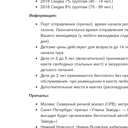
2018 Скидка 7% группам (40 - 74 чел.)
2018 Скидка 8% группам (75 - 99 чел.)
Информация:
Порт отправления (причал), время начала рег
талоне. Окончательное время отправления те
Вашего менеджера (у любого менеджера отде
дня).
Детские цены действуют для возраста до 14 л
начала тура.
Дети от 2 до 5 лет (включительно) принимают
каюте свободных спальных мест) и экскурсио
детского питания.
Дети до 2 лет принимаются бесплатно без пр
обслуживания, при размещении в каюте любо
Дополнительные места в каютах (раскладушки
Причалы:
Москва: Северный речной вокзал (СРВ), метро
Санкт-Петербург: причал «Уткина Заводь» — 
высадки будет организован бесплатный авто
Заводь»)
Нижний Новгород: Нижне-Волжская набережна