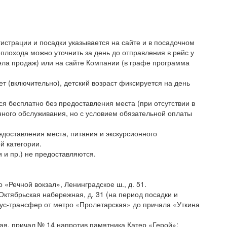
истрации и посадки указывается на сайте и в посадочном
плохода можно уточнить за день до отправления в рейс у
ла продаж) или на сайте Компании (в графе программа
ет (включительно), детский возраст фиксируется на день
ся бесплатно без предоставления места (при отсутствии в
нного обслуживания, но с условием обязательной оплаты
едоставления места, питания и экскурсионного
й категории.
 и пр.) не предоставляются.
 «Речной вокзал», Ленинградское ш., д. 51.
Октябрьская набережная, д. 31 (на период посадки и
бус-трансфер от метро «Пролетарская» до причала «Уткина
я, причал № 14 напротив памятника Катер «Герой»;