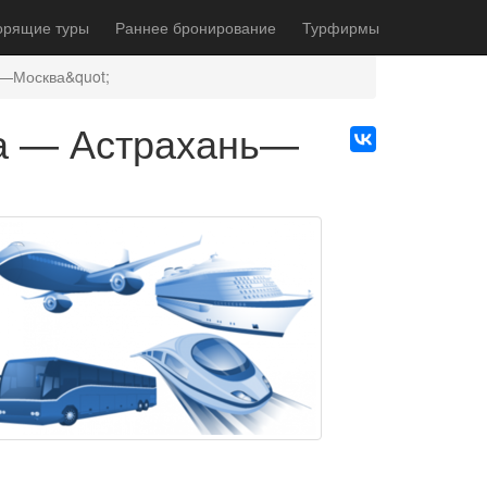
орящие туры
Раннее бронирование
Турфирмы
ь—Москва&quot;
ва — Астрахань—