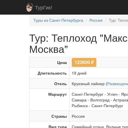
ТурГик!
Туры из Санкт-Петербурга
Россия
Тур: Тепл
Тур: Теплоход "Мак
Москва"
123600
₽
Цена
Длительность
19 дней
Отель
Круизный лайнер (
Размещени
Маршрут
Санкт-Петербург
-
Углич
-
Яро
Самара
-
Волгоград
-
Астрах
Рыбинск
-
Санкт-Петербург
Страны
Россия
Вид тура
Семейный отдых
,
Водные ту