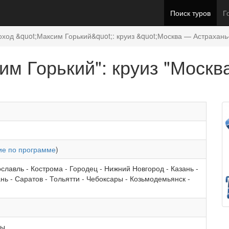
Поиск туров
Г
оход &quot;Максим Горький&quot;: круиз &quot;Москва — Астрахан
сим Горький": круиз "Моск
е по программе
)
славль
-
Кострома
-
Городец
-
Нижний Новгород
-
Казань
-
ань
-
Саратов
-
Тольятти
-
Чебоксары
-
Козьмодемьянск
-
ры