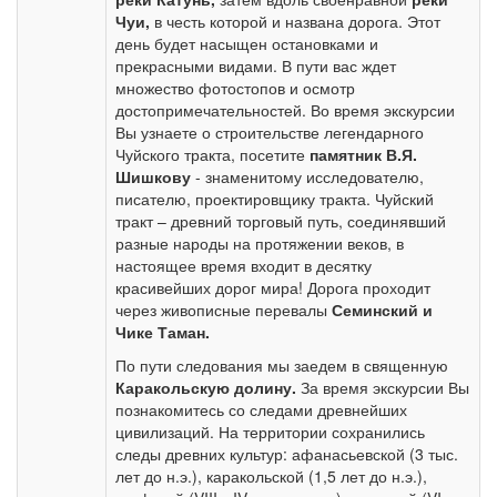
Чуи,
в честь которой и названа дорога.
Этот
день будет насыщен остановками и
прекрасными видами. В пути вас ждет
множество фотостопов и осмотр
достопримечательностей. Во время экскурсии
Вы узнаете о строительстве легендарного
Чуйского тракта, посетите
памятник
В.Я.
Шишкову
- знаменитому исследователю,
писателю, проектировщику тракта. Чуйский
тракт – древний торговый путь, соединявший
разные народы на протяжении веков, в
настоящее время входит в десятку
красивейших дорог мира! Дорога проходит
через живописные перевалы
Семинский и
Чике Таман.
По пути следования мы заедем в священную
Каракольскую долину.
За время экскурсии Вы
познакомитесь со следами древнейших
цивилизаций. На территории сохранились
следы древних культур: афанасьевской (3 тыс.
лет до н.э.), каракольской (1,5 лет до н.э.),