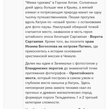
"Мекка туризма" в Горном Алтае. Солнечных
дней здесь больше чем в Крыму, а мягкий
климат и потрясающая природа манит не одну
тысячу путешественников. Пешая прогулка
вдоль Катуни по «козьей тропе» с остановками
для фото паузы. Наилучшей обзорной точкой
считается место, названное в честь героя
алтайского эпоса богатыря Сартакпая -
Ворота
Сартакпая
. Кроме того, вы посетите
храм
Иоанна Богослова на острове Патмос,
где
прикоснетесь к истории основания
христианской миссии в Чемале.
Далее мы едем в Зачемалье с фотостопом у
Еландинских порогов
до знаменитой точки
притяжения фотографов –
Ороктойского
моста
, который построен в самом узком и
глубоком месте каньона р.Катунь. Здесь
непокорная река зажата тисками скал из
прочных и древних магматических пород,
формируя пороги Тельдекпень 1 и 2 третьей
категории сложности.