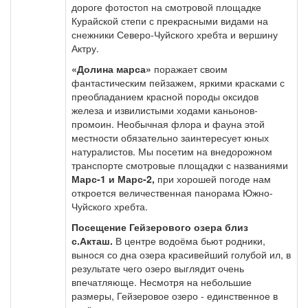
дороге фотостоп на смотровой площадке
Курайской степи с прекрасными видами на
снежники Северо-Чуйского хребта и вершину
Актру.
«Долина марса»
поражает своим
фантастическим пейзажем, яркими красками с
преобладанием красной породы оксидов
железа и извилистыми ходами каньонов-
промоин. Необычная флора и фауна этой
местности обязательно заинтересует юных
натуралистов. Мы посетим на внедорожном
транспорте смотровые площадки с названиями
Марс-1 и Марс-2,
при хорошей погоде нам
откроется величественная панорама Южно-
Чуйского хребта.
Посещение Гейзерового озера близ
с.Акташ.
В центре водоёма бьют родники,
вынося со дна озера красивейший голубой ил, в
результате чего озеро выглядит очень
впечатляюще. Несмотря на небольшие
размеры, Гейзеровое озеро - единственное в