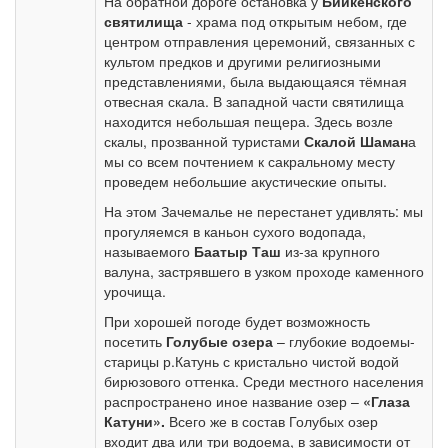
На обратной дороге остановка у
Бийкенского
святилища
- храма под открытым небом, где
центром отправления церемоний, связанных с
культом предков и другими религиозными
представлениями, была выдающаяся тёмная
отвесная скала. В западной части святилища
находится небольшая пещера. Здесь возле
скалы, прозванной туристами
Скалой Шаман
а
мы со всем почтением к сакральному месту
проведем небольшие акустические опыты.
На этом Зачемалье не перестанет удивлять: мы
прогуляемся в каньон сухого водопада,
называемого
Баатыр Таш
из-за крупного
валуна, застрявшего в узком проходе каменного
урочища.
При хорошей погоде будет возможность
посетить
Голубые озера
– глубокие водоемы-
старицы р.Катунь с кристально чистой водой
бирюзового оттенка. Среди местного населения
распространено иное название озер –
«Глаза
Катуни».
Всего же в состав Голубых озер
входит два или три водоема, в зависимости от