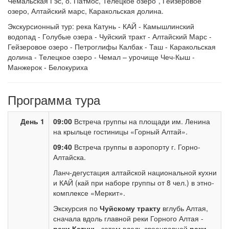
Чемальская Гэс, о. Патмос, Телецкое озеро*, Гейзеровое
озеро, Алтайский марс, Каракольская долина.
Экскурсионный тур: река Катунь - КАЙ - Камышлинский
водопад - Голубые озера - Чуйский тракт - Алтайский Марс -
Гейзеровое озеро - Петроглифы Калбак - Таш - Каракольская
долина - Телецкое озеро - Чемал – урочище Чеч-Кыш -
Манжерок - Белокуриха
Программа тура
День 1
09:00
Встреча группы на площади им. Ленина
на крыльце гостиницы «Горный Алтай».
09:40
Встреча группы в аэропорту г. Горно-
Алтайска.
Ланч-дегустация алтайской национальной кухни
и КАЙ
(кай при наборе группы от 8 чел.) в этно-
комплексе «Меркит».
Экскурсия по
Чуйскому тракту
вглубь Алтая,
сначала вдоль главной реки Горного Алтая -
реки Катунь,
затем вдоль своенравной
реки