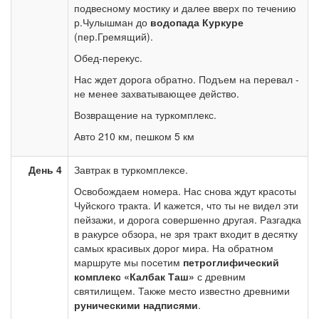
подвесному мостику и далее вверх по течению
р.Чулышман до
водопада Куркуре
(пер.Гремящий).
Обед-перекус.
Нас ждет дорога обратно. Подъем на перевал -
не менее захватывающее действо.
Возвращение на туркомплекс.
Авто 210 км, пешком 5 км
День 4
Завтрак в туркомплексе.
Освобождаем номера. Нас снова ждут красоты
Чуйского тракта. И кажется, что ты не видел эти
пейзажи, и дорога совершенно другая. Разгадка
в ракурсе обзора, не зря тракт входит в десятку
самых красивых дорог мира. На обратном
маршруте мы посетим
петроглифический
комплекс «Калбак Таш»
с древним
святилищем. Также место известно древними
руническими надписями
.