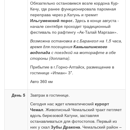
Обязательно остановимся возле кордона Кур-
Кечу, где ранее функционировала паромная
переправа через р.Катунь и гремит
Ильгуменский порог.
Здесь в конце августа -
начале сентября проходит традиционный
фестиваль по рафтингу «Ак-Талай Маргаан».
Возможна остановка в с.Барангол на 1,5 часа,
время для посещения
Камышлинского
водопада
с поездкой на моторафте в обе
стороны (доплата).
Прибытие в г.Горно-Алтайск, размещение в
гостинице «Игман» 3*.
Авто 360 км
День 5
Завтрак в гостинице.
Сегодня нас ждет климатический
курорт
Чемал
. Живописный Чемальский тракт петляет
вдоль бирюзовой Катуни, заставляя
останавливаться для фотостопов. Первый из
них у скал
Зубы Дракона
. Чемальский район –