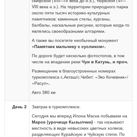
скифской (VIII—IV века до н.э.), тюркской (VI—
VIII века н.э.). На территории природного парка
около пяти тысяч историко-культурных
памятников: каменные стелы, курганы,
балбалы, наскальные рисунки, которые когда-то
являлись своеобразными алтарями.
А также вы посетите необычный монумент
«Памятник мальчику с сусликом».
По дороге будет несколько фотостопов, в том
числе на впадении реки
Чуи в Катунь, и проч.
Размещение в благоустроенных номерах
туркомплекса с.Акташ/с.Чибит: «Эко Кочевник»/
«Расул»
.
Авто 380 км
День 2
Завтрак в туркомплексе.
Сегодня мы вперед Илона Маска побываем на
Марсе (урочище Кызылчин)
- так называют
местность в виде невысоких цветных холмов,
разделяющих Курайскую и Чуйскую степи.
По