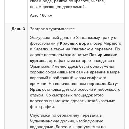
своём роде, редкое по красоте, чистое,
незамерзающее даже зимой.
Авто 160 км
День 3
Завтрак в туркомплексе.
Экскурсионный день по Улаганскому тракту с
фотостопами у
Красных ворот
, озер Мертвого
и Киделю, а также на Улаганском перевале. По
дороге посещаем знаменитые
Пазырыкские
курганы
, артефакты из которых находятся в
Эрмитаже. Именно здесь были обнаружены
хорошо сохранившиеся самые древние в мире
ворсовый и войлочный ковры скифского
времени. На величественном
перевале Кату-
Ярык
остановка для фотосессии и небольшого
отдыха. Со смотровых площадок этого
перевала вы можете сделать незабываемые
фотографии.
Спустимся по серпантину перевала в
Чулышманскую долину, изобилующую
водопадами. Далее мы прогуляемся по