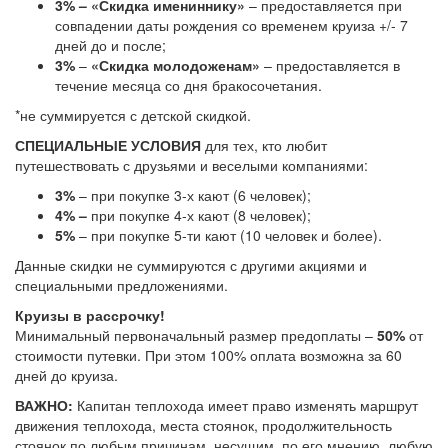
3% –
«Скидка имениннику»
– предоставляется при
совпадении даты рождения со временем круиза +/- 7
дней до и после;
3%
–
«Скидка молодоженам»
– предоставляется в
течение месяца со дня бракосочетания.
*не суммируется с детской скидкой.
СПЕЦИАЛЬНЫЕ УСЛОВИЯ
для тех, кто любит
путешествовать с друзьями и веселыми компаниями:
3%
– при покупке 3-х кают (6 человек);
4% –
при покупке 4-х кают (8 человек);
5%
– при покупке 5-ти кают (10 человек и более).
Данные скидки не суммируются с другими акциями и
специальными предложениями.
Круизы в рассрочку!
Минимальный первоначальный размер предоплаты –
50%
от
стоимости путевки. При этом 100% оплата возможна за 60
дней до круиза.
ВАЖНО:
Капитан теплохода имеет право изменять маршрут
движения теплохода, места стоянок, продолжительность
стоянок по любым причинам, несущим, по его мнению, любую