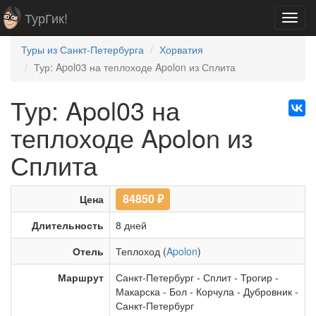
ТурГик!
Toggl
navig
Туры из Санкт-Петербурга
Хорватия
Тур: Apol03 на теплоходе Apolon из Сплита
Тур: Apol03 на
теплоходе Apolon из
Сплита
84850
₽
Цена
Длительность
8 дней
Отель
Теплоход (
Apolon
)
Маршрут
Санкт-Петербург
-
Сплит
-
Трогир
-
Макарска
-
Бол
-
Корчула
-
Дубровник
-
Санкт-Петербург