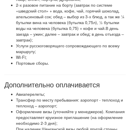
2-х разовое питание на борту (завтрак по системе
«шведский стол» + вода, кофе, чай, горячий шоколад,
апельсиновый сок; обед – выбор из 3-х блюд, а так же ¼
бутылки вина на человека (бутылка 0,75л), ½ бутылки
воды на человека (бутылка 0,75) + кофе и чай.В день
заезда – ужин; далее – завтрак и обед; в день отъезда –
завтрак);
Услуги русскоговорящего сопровождающего по всему
маршруту;
Wi-Fi;
Портовые сборы.
Дополнительно оплачивается
Авиаперелеты;
Трансфер по месту пребывания: аэропорт - теплоход и
теплоход – аэропорт;
Оформление визы (уточняйте у менеджеров). Компания
предоставляет круизное приглашение (на оформление
необходимо 2-3 дня);
При наличии Шенгенской визы любой другой страны