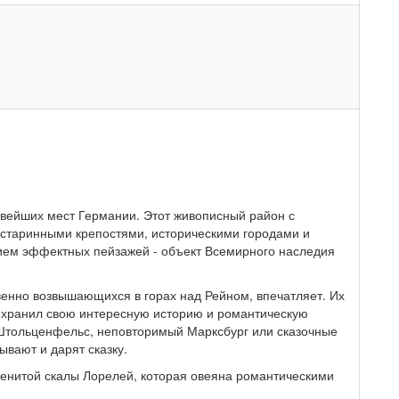
ивейших мест Германии. Этот живописный район с
 старинными крепостями, историческими городами и
ием эффектных пейзажей - объект Всемирного наследия
венно возвышающихся в горах над Рейном, впечатляет. Их
сохранил свою интересную историю и романтическую
 Штольценфельс, неповторимый Марксбург или сказочные
вают и дарят сказку.
енитой скалы Лорелей, которая овеяна романтическими