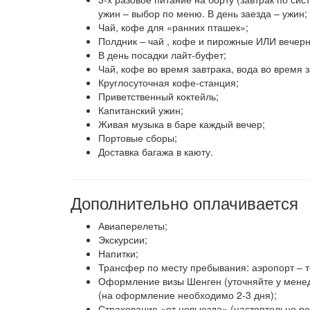
ужин – выбор по меню. В день заезда – ужин; д
Чай, кофе для «ранних пташек»;
Полдник – чай , кофе и пирожные ИЛИ вечерн
В день посадки лайт-буфет;
Чай, кофе во время завтрака, вода во время з
Круглосуточная кофе-станция;
Приветственный коктейль;
Капитанский ужин;
Живая музыка в баре каждый вечер;
Портовые сборы;
Доставка багажа в каюту.
Дополнительно оплачивается
Авиаперелеты;
Экскурсии;
Напитки;
Трансфер по месту пребывания: аэропорт – т
Оформление визы Шенген (уточняйте у менед
(на оформление необходимо 2-3 дня);
Страхование «от невыезда» (настоятельно ре