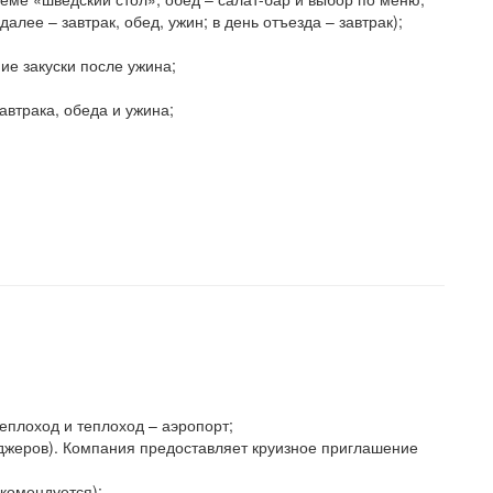
алее – завтрак, обед, ужин; в день отъезда – завтрак);
ие закуски после ужина;
автрака, обеда и ужина;
еплоход и теплоход – аэропорт;
жеров). Компания предоставляет круизное приглашение
комендуется);