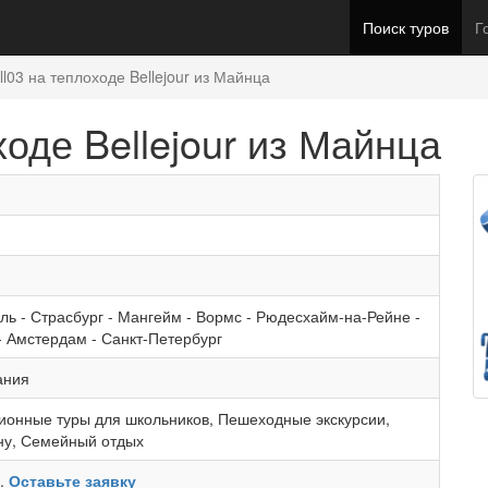
Поиск туров
Г
ll03 на теплоходе Bellejour из Майнца
ходе Bellejour из Майнца
ль
-
Страсбург
-
Мангейм
-
Вормс
-
Рюдесхайм-на-Рейне
-
-
Амстердам
-
Санкт-Петербург
ания
ионные туры для школьников
,
Пешеходные экскурсии
,
ну
,
Семейный отдых
ь.
Оставьте заявку