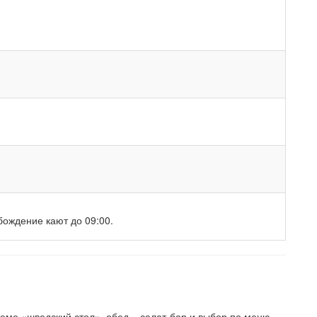
бождение кают до 09:00.
стеме «шведский стол», обед – салат-бар и выбор по меню,