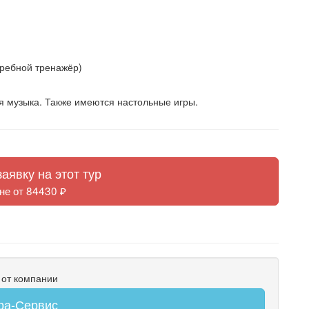
гребной тренажёр)
я музыка. Также имеются настольные игры.
аявку на этот тур
не от 84430 ₽
 от компании
ра-Сервис