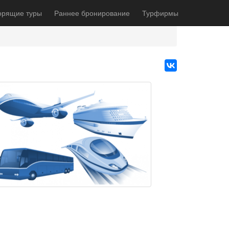
орящие туры
Раннее бронирование
Турфирмы