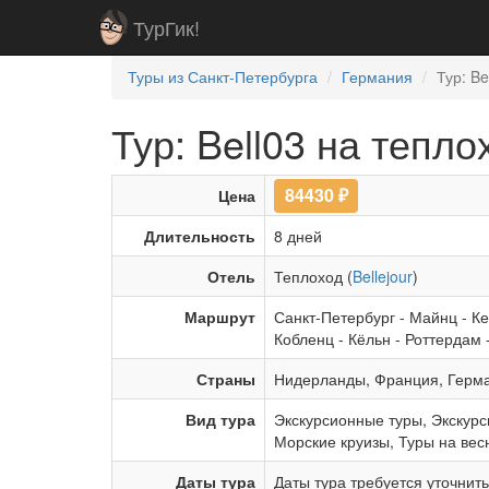
ТурГик!
Туры из Санкт-Петербурга
Германия
Тур: Be
Тур: Bell03 на тепло
84430
₽
Цена
Длительность
8 дней
Отель
Теплоход (
Bellejour
)
Маршрут
Санкт-Петербург
-
Майнц
-
Ке
Кобленц
-
Кёльн
-
Роттердам
Страны
Нидерланды
,
Франция
,
Герм
Вид тура
Экскурсионные туры
,
Экскурс
Морские круизы
,
Туры на вес
Даты тура
Даты тура требуется уточнит