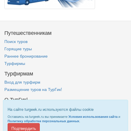
Путешественникам
Поиск туров
Горящие туры
Раннее бронирование
Турфирмы
Турфирмам
Вход для турфирм
Размещение туров на ТурГик!
О ТурГик!
Кто такой ТурГик?
На сайте turgeek.ru используются файлы cookie
Правовая информация
Оставаясь на turgeek.ru вы принимаете
и
Условия использования сайта
.
Политику обработки персональных данных
Подтвердить