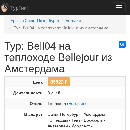
ТурГик!
Toggl
navig
Туры из Санкт-Петербурга
Бельгия
Тур: Bell04 на теплоходе Bellejour из Амстердама
Тур: Bell04 на
теплоходе Bellejour из
Амстердама
85922
₽
Цена
Длительность
8 дней
Отель
Теплоход (
Bellejour
)
Маршрут
Санкт-Петербург
-
Амстердам
-
Роттердам
-
Гент
-
Брюссель
-
Антверпен
-
Дордрехт
-