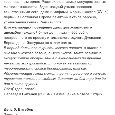
коронованным орлом Радзивиллов, самых могущественных
магнатов княжества. Здесь каждый уголок наполнен
таинственными легендами и мифами. Фарный костел (XVI в.),
первый в Восточной Европе памятник в стиле барокко,
усыпальница князей Радзивиллов.
Для желающих посещение дворцово-замкового
ансамбля
(входной билет доп. плата – 800 руб.),
построенного по проекту итальянского зодчего Джованни
Бернардони. Экскурсия по залам замка.
В период большого туристического потока, а также в
выезды высокого сезона, в Несвижском замке возможно
экскурсионное обслуживание с аудиогидами по причине
нехватки экскурсоводов. Это никак не зависит от
туроператора и сроков бронирования, так как
Администрация замка может принять решение о запуске
туристов только по входным билетам за два-три дня до
дня визита группы.
Обед* (доп. плата).
Переезд в
Витебск
(393 км). Размещение в отеле. Отдых.
День 5. Витебск
Завтрак.