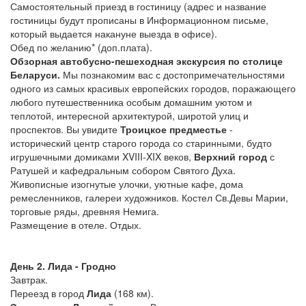
Самостоятельный приезд в гостиницу (адрес и название
гостиницы будут прописаны в Информационном письме,
который выдается накануне выезда в офисе).
Обед по желанию* (доп.плата).
Обзорная автобусно-пешеходная экскурсия по столице
Беларуси.
Мы познакомим вас с достопримечательностями
одного из самых красивых европейских городов, поражающего
любого путешественника особым домашним уютом и
теплотой, интересной архитектурой, широтой улиц и
проспектов. Вы увидите
Троицкое предместье
-
исторический центр старого города со старинными, будто
игрушечными домиками XVIII-XIX веков,
Верхний город
с
Ратушей и кафедральным собором Святого Духа.
Живописные изогнутые улочки, уютные кафе, дома
ремесленников, галереи художников. Костел Св.Девы Марии,
торговые ряды, древняя Немига.
Размещение в отеле. Отдых.
День 2. Лида - Гродно
Завтрак.
Переезд в город
Лида
(168 км).