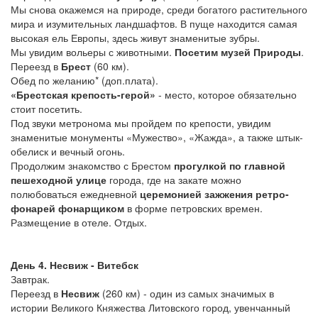
Мы снова окажемся на природе, среди богатого растительного
мира и изумительных ландшафтов. В пуще находится самая
высокая ель Европы, здесь живут знаменитые зубры.
Мы увидим вольеры с животными.
Посетим музей Природы
.
Переезд в
Брест
(60 км).
Обед по желанию* (доп.плата).
«Брестская крепость-герой»
- место, которое обязательно
стоит посетить.
Под звуки метронома мы пройдем по крепости, увидим
знаменитые монументы «Мужество», «Жажда», а также штык-
обелиск и вечный огонь.
Продолжим знакомство с Брестом
прогулкой по главной
пешеходной улице
города, где на закате можно
полюбоваться ежедневной
церемонией зажжения ретро-
фонарей фонарщиком
в форме петровских времен.
Размещение в отеле. Отдых.
День 4. Несвиж - Витебск
Завтрак.
Переезд в
Несвиж
(260 км) - один из самых значимых в
истории Великого Княжества Литовского город, увенчанный