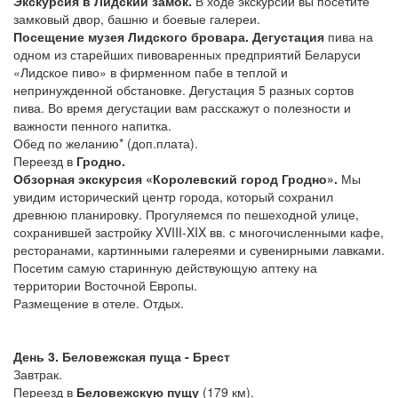
Экскурсия в Лидский замок.
В ходе экскурсии вы посетите
замковый двор, башню и боевые галереи.
Посещение музея Лидского бровара. Дегустация
пива на
одном из старейших пивоваренных предприятий Беларуси
«Лидское пиво» в фирменном пабе в теплой и
непринужденной обстановке. Дегустация 5 разных сортов
пива. Во время дегустации вам расскажут о полезности и
важности пенного напитка.
Обед по желанию* (доп.плата).
Переезд в
Гродно.
Обзорная экскурсия «Королевский город Гродно».
Мы
увидим исторический центр города, который сохранил
древнюю планировку. Прогуляемся по пешеходной улице,
сохранившей застройку XVIII-XIX вв. с многочисленными кафе,
ресторанами, картинными галереями и сувенирными лавками.
Посетим самую старинную действующую аптеку на
территории Восточной Европы.
Размещение в отеле. Отдых.
День 3. Беловежская пуща - Брест
Завтрак.
Переезд в
Беловежскую пущу
(179 км).