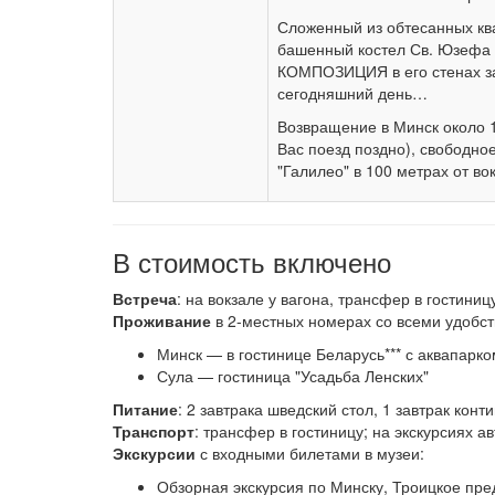
Сложенный из обтесанных ква
башенный костел Св. Юзефа 
КОМПОЗИЦИЯ в его стенах за
сегодняшний день…
Возвращение в Минск около 1
Вас поезд поздно), свободно
"Галилео" в 100 метрах от в
В стоимость включено
Встреча
: на вокзале у вагона, трансфер в гостиниц
Проживание
в 2-местных номерах со всеми удобст
Минск — в гостинице Беларусь*** с аквапарко
Сула — гостиница "Усадьба Ленских"
Питание
: 2 завтрака шведский стол, 1 завтрак кон
Транспорт
: трансфер в гостиницу; на экскурсиях а
Экскурсии
с входными билетами в музеи:
Обзорная экскурсия по Минску, Троицкое пре