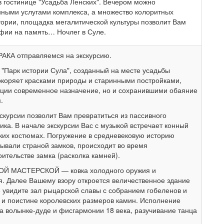
в гостинице "Усадьба Ленских". Вечером можно
нными услугами комплекса, а множество колоритных
ории, площадка мегалитической культуры позволит Вам
фии на память… Ночлег в Суле.
АКА отправляемся на экскурсию.
"Парк истории Сула", созданный на месте усадьбы
окоряет красками природы и старинными постройками,
ции современное назначение, но и сохранившими обаяние
.
рсии позволит Вам превратиться из пассивного
ика. В начале экскурсии Вас с музыкой встречает конный
ских костюмах. Погружение в средневековую историю
зывали страной замков, происходит во время
оительстве замка (расколка камней).
Й МАСТЕРСКОЙ — ковка холодного оружия и
я. Далее Вашему взору откроется величественное здание
е увидите зал рыцарской славы с собранием гобеленов и
 и поистине королевских размеров камин. Исполнение
 волынке-дуде и фисгармонии 18 века, разучивание танца