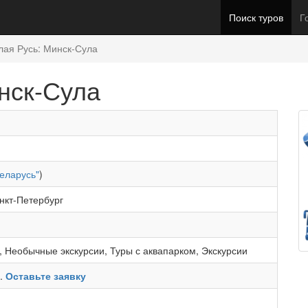
Поиск туров
Г
­лая Русь: Минск-Сула
инск-Сула
еларусь"
)
нкт-Петербург
,
Необычные экскурсии
,
Туры с аквапарком
,
Экскурсии
ь.
Оставьте заявку