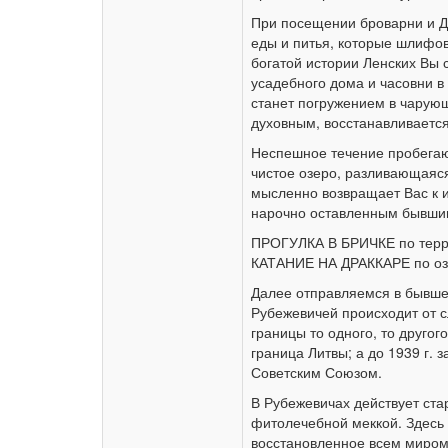
При посещении броварни и Д
еды и питья, которые шлифов
богатой истории Ленских Вы
усадебного дома и часовни в
станет погружением в чарую
духовным, восстанавливается
Неспешное течение пробегаю
чистое озеро, разливающаяся
мысленно возвращает Вас к и
нарочно оставленным бывши
ПРОГУЛКА В БРИЧКЕ по терри
КАТАНИЕ НА ДРАККАРЕ по озе
Далее отправляемся в бывше
Рубежевичей происходит от с
границы то одного, то другог
граница Литвы; а до 1939 г.
Советским Союзом.
В Рубежевичах действует ста
фитолечебной меккой. Здесь
восстановленное всем миром