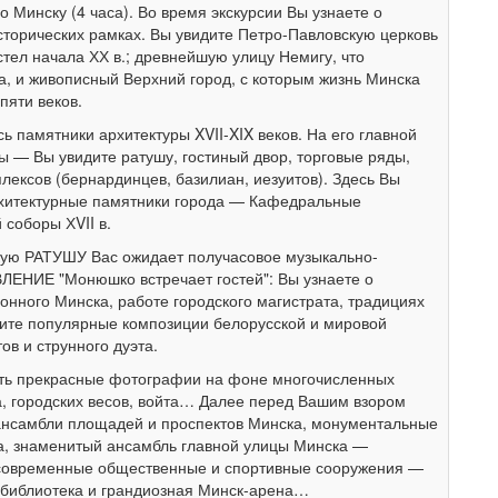
 Минску (4 часа). Во время экскурсии Вы узнаете о
торических рамках. Вы увидите Петро-Павловскую церковь
остел начала ХХ в.; древнейшую улицу Немигу, что
а, и живописный Верхний город, с которым жизнь Минска
пяти веков.
ь памятники архитектуры XVII-XIX веков. На его главной
— Вы увидите ратушу, гостиный двор, торговые ряды,
лексов (бернардинцев, базилиан, иезуитов). Здесь Вы
хитектурные памятники города — Кафедральные
 соборы ХVII в.
скую РАТУШУ Вас ожидает получасовое музыкально-
ЕНИЕ "Монюшко встречает гостей": Вы узнаете о
нного Минска, работе городского магистрата, традициях
шите популярные композиции белорусской и мировой
ов и струнного дуэта.
ть прекрасные фотографии на фоне многочисленных
а, городских весов, войта… Далее перед Вашим взором
ансамбли площадей и проспектов Минска, монументальные
ма, знаменитый ансамбль главной улицы Минска —
 современные общественные и спортивные сооружения —
библиотека и грандиозная Минск-арена…