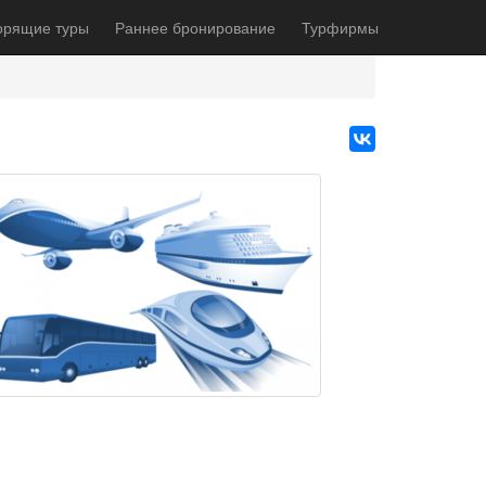
орящие туры
Раннее бронирование
Турфирмы