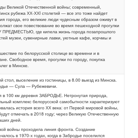
оды Великой Отечественной войны; современный,
нск рубежа ХХ-ХХI столетий — все это тоже найдет
рия города, его великие люди чудесным образом оживут в
должат свое повествование во время пешеходной прогулки
ПРЕДМЕСТЬЮ, где кипела жизнь города позапрошлого
остей музеи, сувенирные лавки, уютные кафе, корчмы и
ешествие по белорусской столице во времени и в
ане. Свободное время, прогулки по городу, покупка
лег в Минске.
 стол, выселение из гостиницы, в 8.00 выезд из Минска.
одье — Сула — Рубежевичи.
 в 100 км деревня ЗАБРОДЬЕ. Нетронутая природа,
альный комплекс белорусской самобытности характеризуют
овалась история всего ХХ века: от Первой мировой войны,
будут отмечать в 2018 году; через Великую Отечественную
аших дней.
вой войны проходила линия фронта. Создание
чалось в 1970-х годах, когда в Забродье поселился