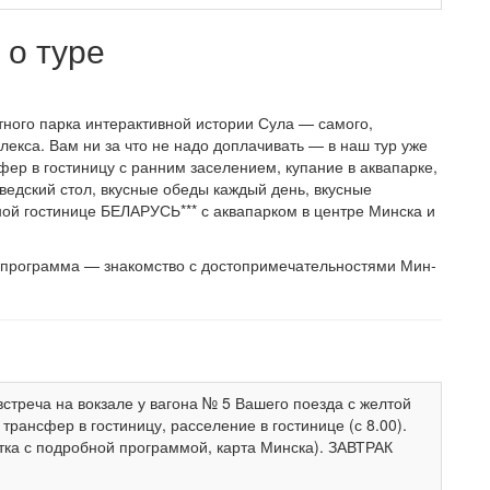
о туре
тного парка интерактивной истории Сула — самого,
лекса. Вам ни за что не надо доплачивать — в наш тур уже
сфер в гостиницу с ранним заселением, купание в аквапарке,
ведский стол, вкусные обеды каждый день, вкусные
ной гостинице БЕЛАРУСЬ*** с аквапарком в центре Минска и
ая про­грам­ма — знакомство с до­сто­при­ме­ча­тель­но­стя­ми Мин­
встреча на вокзале у вагона № 5 Вашего поезда с желтой
трансфер в гостиницу, расселение в гостинице (с 8.00).
ка с подробной программой, карта Минска). ЗАВТРАК