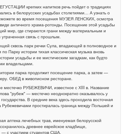
ЕГУСТАЦИИ крепких напитков речь пойдет о традициях
ались в белорусских усадьбах столетиями… А узнать о
 сможете во время посещения МУЗЕЯ ЛЕНСКИХ, осмотра
 виде античного храма-ротонды. Посещение этой усадьбы
щий мир, где стираются грани между материальным и
 утраченная связь с прошлым.
щей сквозь парк речки Сула, впадающей в полноводное и
 по Парку истории тихая классическая музыка вновь
стории усадьбы и ее мистическим загадкам, как будто
ми владельцами.
тории парка продолжит посещение парка, а затем —
ру. ОБЕД в живописном ресторане.
е местечко РУБЕЖЕВИЧИ, известное с ХIII в. Название
лова "рубеж" — местечко неоднократно оказывалось у
о государства. В средние века здесь проходила восточная
 за Рубежевичами простиралась граница между Польшей и
рая аптека лечебных трав, именуемая белорусской
 сохранилось древнее еврейское кладбище,
 — с участием студентов США.