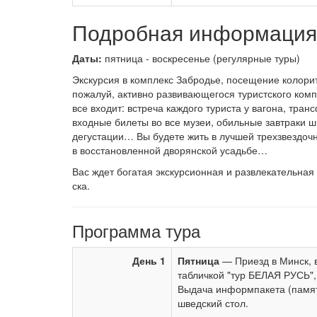
Подробная информация 
Даты:
пятница - воскресенье (регулярные туры)
Экскурсия в комплекс Забродье, посещение колори
пожалуй, активно развивающегося туристского комп
все входит: встреча каждого туриста у вагона, тран
входные билеты во все музеи, обильные завтраки ш
дегустации… Вы будете жить в лучшей трехзвездоч
в восстановленной дворянской усадьбе…
Вас ждет бо­га­тая экс­кур­си­он­ная и раз­вле­ка­тель­н
ска.
Программа тура
День 1
Пятница
— Приезд в Минск, 
табличкой "тур БЕЛАЯ РУСЬ", 
Выдача информпакета (памят
шведский стол.