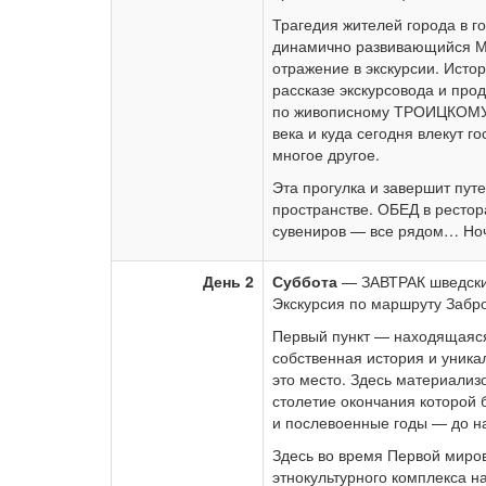
Трагедия жителей города в г
динамично развивающийся Ми
отражение в экскурсии. Исто
рассказе экскурсовода и про
по живописному ТРОИЦКОМУ 
века и куда сегодня влекут г
многое другое.
Эта прогулка и завершит пут
пространстве. ОБЕД в рестор
сувениров — все рядом… Ноч
День 2
Суббота
— ЗАВТРАК шведский
Экскурсия по маршруту Забр
Первый пункт — находящаяся
собственная история и уник
это место. Здесь материализ
столетие окончания которой 
и послевоенные годы — до н
Здесь во время Первой миро
этнокультурного комплекса на