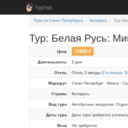
ТурГик!
Туры из Санкт-Петербурга
Беларусь
Тур: Бе
Тур: Бе­лая Русь: М
12800
₽
Цена
Длительность
3 дня
Отель
Отель 3 звезды (
Гостиница "Б
Маршрут
Санкт-Петербург
-
Минск
-
Са
Страны
Беларусь
Вид тура
Автобусные экскурсии
,
Отдых
Даты тура
Даты тура требуется уточнит
Виза
Не требуется