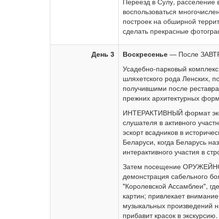
Переезд в Сулу, расселение 
воспользоваться многочисле
построек на обширной террит
сделать прекрасные фотогра
День 3
Воскресенье
— После ЗАВТР
Усадебно-парковый комплекс 
шляхетского рода Ленских, п
получившими после реставра
прежних архитектурных форм
ИНТЕРАКТИВНЫЙ формат экску
слушателя в активного участн
эскорт всадников в историче
Беларуси, когда Беларусь на
интерактивного участия в стр
Затем посещение ОРУЖЕЙНО
демонстрация сабельного бо
"Королевской Ассамблеи", гд
картин; привлекает внимание
музыкальных произведений на
прибавит красок в экскурсию.