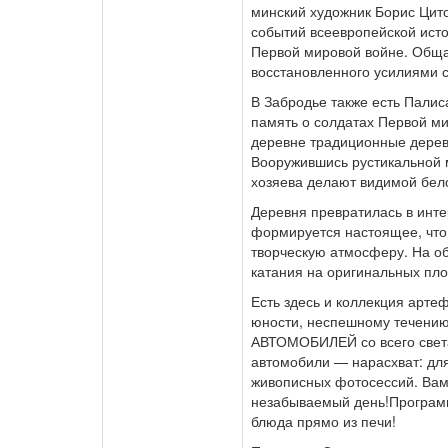
минский художник Борис Цит
событий всеевропейской ис
Первой мировой войне. Обща
восстановленного усилиями с
В Забродье также есть Пали
память о солдатах Первой ми
деревне традиционные дере
Вооружившись рустикальной 
хозяева делают видимой бело
Деревня превратилась в инт
формируется настоящее, что
творческую атмосферу. На об
катания на оригинальных плот
Есть здесь и коллекция арте
юности, неспешному течени
АВТОМОБИЛЕЙ со всего света
автомобили — нарасхват: дл
живописных фотосессий. Вам 
незабываемый день!Програм
блюда прямо из печи!