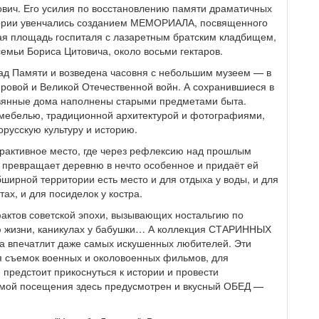
ович. Его усилия по восстановлению памяти драматичных
тории увенчались созданием МЕМОРИАЛА, посвященного
я площадь госпиталя с лазаретным братским кладбищем,
емьи Бориса Цитовича, около восьми гектаров.
сад Памяти и возведена часовня с небольшим музеем — в
ровой и Великой Отечественной войн. А сохранившиеся в
вянные дома наполнены старыми предметами быта.
мебелью, традиционной архитектурой и фотографиями,
русскую культуру и историю.
ерактивное место, где через рефлексию над прошлым
 превращает деревню в нечто особенное и придаёт ей
ширной территории есть место и для отдыха у воды, и для
ах, и для посиделок у костра.
фактов советской эпохи, вызывающих ностальгию по
ю жизни, каникулах у бабушки… А коллекция СТАРИННЫХ
 впечатлит даже самых искушенных любителей. Эти
я съемок военных и околовоенных фильмов, для
предстоит прикоснуться к истории и провести
мой посещения здесь предусмотрен и вкусный ОБЕД —