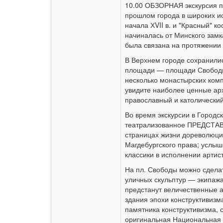
10.00 ОБЗОРНАЯ экскурсия по
прошлом города в широких ис
начала ХVII в. и "Красный" к
начиналась от Минского замк
была связана на протяжении 
В Верхнем городе сохранилис
площади — площади Свободы 
несколько монастырских комп
увидите наиболее ценные ар
православный и католический
Во время экскурсии в Город
театрализованное ПРЕДСТАВЛ
страницах жизни дореволюцио
Магдебургского права; услы
классики в исполнении артист
На пл. Свободы можно сдела
уличных скульптур — экипаж
предстанут величественные 
здания эпохи конструктивиз
памятника конструктивизма,
оригинальная Национальная 