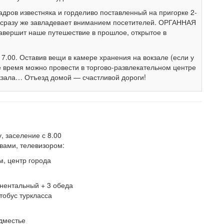
дров известняка и горделиво поставленный на пригорке 2-
сразу же завладевает вниманием посетителей. ОРГАННАЯ
вершит наше путешествие в прошлое, открытое в
7.00. Оставив вещи в камере хранения на вокзале (если у
е время можно провести в торгово-развлекательном центре
окзала… Отъезд домой — счастливой дороги!
у, заселение с 8.00
вами, телевизором:
м, центр города
тинентальный + 3 обеда
втобус туркласса
дместье