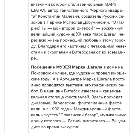
ви­те­ля­ми ко­то­рой ста­ли ге­ни­аль­ный МАРК
ШАГАЛ, ав­тор та­ин­ствен­но­го "Чер­но­го квад­ра­
та" Кон­стан­тин Ма­ле­вич, со­зда­тель Рус­ских се­
зо­нов в Па­ри­же Мсти­слав До­бу­жин­ский. "О Па­
риж! Ты — мой вто­рой Ви­тебск!" — вос­клик­нул
ве­ли­чай­ший ху­дож­ник XX ве­ка Марк Ша­гал, че­
рез всю жизнь пронесший лю­бовь к этому го­ро­
ду. Бла­го­да­ря его кар­ти­нам с ле­та­ю­щи­ми не­ве­
ста­ми и скри­па­ча­ми Ви­тебск зна­ют во всем ми­
ре...
По­се­ще­ние МУЗЕЯ Мар­ка Ша­га­ла
в до­ме на
По­кров­ской ули­це, где ху­дож­ник про­вел юно­ше­
ские го­ды. А в Арт-центре Мар­ка Ша­га­ла по­сто­
ян­но про­во­дят­ся вы­став­ки его гра­фи­че­ских ра­
бот. В на­ши дни Ви­тебск из­ве­стен и как му­зы­
каль­ная столица фе­сти­ва­лей. Здесь про­хо­дят
джа­зо­вые, бар­дов­ские, фор­те­пи­ан­ные фе­сти­
ва­ли; а с 1992 го­да и Международный фе­сти­
валь ис­кусств "Сла­вян­ский ба­зар", му­зы­каль­ную
аре­ну ко­то­ро­го — Летний ам­фи­те­атр — Вы уви­
ди­те во вре­мя экс­кур­сии.