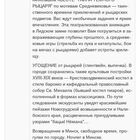
РЫЦАРЯ" по мо­ти­вам Средне­ве­ко­вья — та­ин­
ствен­но­го вре­ме­ни приключений и ры­цар­ских
подвигов. Вас ждут необычные задания и яр­кие
впе­чат­ле­ния. Эта театрализованная ани­ма­ция
в Лид­ском зам­ке поз­во­лит Вам по­гру­зить­ся в за­
во­ра­жи­ва­ю­щие глу­би­ны про­шло­го, а сред­не­ве­
ко­вые иг­ры (стрель­ба из лу­ка и ка­та­пуль­ты, бои
на ме­чах с ры­ца­ря­ми) до­ба­вят остро­ты зре­ли­
щу.
УГОЩЕНИЕ от ры­ца­рей (глинтвейн, вы­печ­ка). В
го­ро­де со­хра­ни­лись так­же куль­то­вые постройки
ХVIII-XIX ве­ков — Кре­сто­воз­дви­жен­ский ко­стел в
сти­ле ба­рок­ко и ка­фед­раль­ный пра­во­слав­ный
со­бор Св. Ми­ха­и­ла (быв­ший ко­стел пи­а­ров), ис­
пол­нен­ный в фор­мах клас­си­циз­ма. По пу­ти
сле­до­ва­ния экскурсанты уви­дят кра­си­вей­шие
пей­за­жи Но­во­груд­ской воз­вы­шен­но­сти и На­ли­
бок­ско­го края, рас­цве­чен­ные при­чуд­ли­вы­ми
узо­ра­ми "ба­цькi Нё­ма­на"…
Воз­вра­ще­ние в Минск, свободное вре­мя, про­
гул­ки по го­ро­ду. Ноч­лег в Мин­ске.