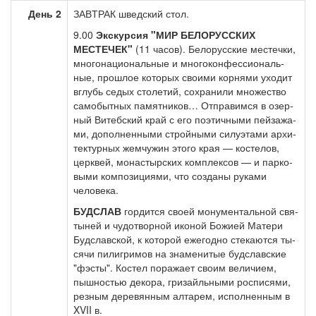
День 2
ЗАВ­ТРАК швед­ский стол.
9.00
Экс­кур­сия "МИР БЕЛОРУССКИХ
МЕСТЕЧЕК"
(11 ча­сов). Бе­ло­рус­ские ме­стеч­ки,
мно­го­на­ци­о­наль­ные и мно­го­кон­фес­си­о­наль­
ные, про­шлое ко­то­рых сво­и­ми кор­ня­ми ухо­дит
вглубь се­дых сто­ле­тий, со­хра­ни­ли мно­же­ство
са­мо­быт­ных па­мят­ни­ков… Отправимся в озер­
ный Ви­теб­ский край с его по­э­тич­ны­ми пей­за­жа­
ми, до­пол­нен­ны­ми строй­ны­ми си­лу­эта­ми ар­хи­
тек­тур­ных жем­чу­жин это­го края — ко­сте­лов,
церк­вей, мо­на­стыр­ских ком­плек­сов — и пар­ко­
вы­ми ком­по­зи­ци­я­ми, что со­зда­ны ру­ка­ми
человека.
БУДСЛАВ
гор­дит­ся сво­ей мо­ну­мен­таль­ной свя­
ты­ней и чу­до­твор­ной ико­ной Бо­жи­ей Ма­те­ри
Буд­слав­ской, к ко­то­рой еже­год­но сте­ка­ют­ся ты­
ся­чи пи­ли­гри­мов на зна­ме­ни­тые буд­слав­ские
"фэ­с­ты". Костел по­ра­жа­ет сво­им ве­ли­чи­ем,
пыш­но­стью де­ко­ра, гри­зайль­ны­ми рос­пи­ся­ми,
рез­ным де­ре­вян­ным ал­та­рем, ис­пол­нен­ным в
XVII в.