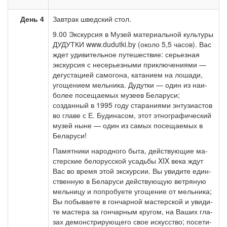
День 4
Завтрак швед­ский стол.
9.00 Экс­кур­сия в Музей ма­те­ри­аль­ной куль­ту­ры
ДУДУТКИ www.dudutki.by (око­ло 5,5 ча­сов). Вас
ждет уди­ви­тель­ное пу­те­ше­ствие: се­рьез­ная
экскурсия с не­серь­ез­ны­ми при­клю­че­ни­я­ми —
де­гу­ста­ци­ей са­мо­го­на, ка­та­ни­ем на ло­ша­ди,
уго­ще­ни­ем мель­ни­ка. Ду­дутки — один из наи­
бо­лее по­се­щае­мых му­зеев Бе­ла­ру­си;
созданный в 1995 го­ду ста­ра­ни­я­ми эн­ту­зи­а­стов
во гла­ве с Е. Бу­ди­на­сом, этот эт­но­гра­фи­че­ский
му­зей ны­не — один из са­мых по­се­щае­мых в
Бе­ла­ру­си!
Памятники на­род­но­го бы­та, дей­ствую­щие ма­
стер­ские бе­ло­рус­ской усадь­бы XIX ве­ка ждут
Вас во вре­мя этой экс­кур­сии. Вы уви­ди­те един­
ствен­ную в Бе­ла­ру­си дей­ству­ю­щую вет­ря­ную
мель­ни­цу и по­про­бу­е­те уго­ще­ние от мель­ни­ка;
Вы по­бы­ва­е­те в гон­чар­ной ма­стер­ской и уви­ди­
те ма­сте­ра за гон­чар­ным кру­гом, на Ва­ших гла­
зах де­мон­стри­рую­ще­го свое ис­кус­ство; по­се­ти­