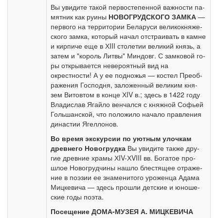
Вы уви­ди­те та­кой пер­во­сте­пен­ной важ­но­сти па­
мят­ник как ру­и­ны
НОВОГРУДСКОГО ЗАМКА
—
пер­во­го на тер­ри­то­рии Бе­ла­ру­си ве­ли­ко­кня­же­
ско­го зам­ка, ко­то­рый на­чал от­стра­и­вать в кам­не
и кир­пи­че еще в ХIII сто­ле­тии ве­ли­кий князь, а
затем и "ко­роль Лит­вы" Мин­довг. С замковой го­
ры от­кры­ва­ет­ся не­ве­ро­ят­ный вид на
окрестности! А у ее под­но­жья — ко­стел Пре­об­
ра­же­ния Гос­под­ня, за­ло­жен­ный ве­ли­ким кня­
зем Ви­то­втом в кон­це ХIV в.; здесь в 1422 го­ду
Вла­ди­слав Ягай­ло вен­чал­ся с княж­ной Со­фьей
Голь­шан­ской, что по­ло­жи­ло на­ча­ло правления
ди­на­стии Ягел­ло­нов.
Во вре­мя экс­кур­сии по уют­ным улоч­кам
древ­не­го Но­во­груд­ка
Вы уви­ди­те так­же дру­
гие древние хра­мы ХIV-ХVIII вв. Бо­га­тое про­
шлое Но­во­груд­чи­ны на­шло бле­стя­щее от­ра­же­
ние в по­э­зии ее зна­ме­ни­то­го уро­жен­ца Ада­ма
Миц­ке­ви­ча — здесь про­шли дет­ские и юно­ше­
ские го­ды по­эта.
По­се­ще­ние ДОМА-МУЗЕЯ А. МИЦКЕВИЧА