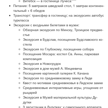
Ви­тебск — в го­сти­ни­це Лучеса****
Питание: 5 зав­тра­ков швед­ский стол, 1 завтрак кон­ти­нен­
таль­ный + 6 обе­дов
Транс­порт: транс­фер в го­сти­ни­цу; на экс­кур­си­ях ав­то­бус
турк­лас­са
Экскурсии с вход­ны­ми би­ле­та­ми в му­зеи:
Об­зор­ная экскурсия по Мин­ску, Тро­иц­кое пред­ме­
стье
Экс­кур­сия в Буд­слав, посещение Будславского ко­
сте­ла
Экс­кур­сия по Глу­бо­ко­му, посещение со­бо­ра
По­се­ще­ние Мо­са­ра: ко­стел Св. Ан­ны, пар­ко­вая
ком­по­зи­ция
Экс­кур­сия в Но­во­гру­док
Экс­кур­сия в дом-музей А. Миц­ке­ви­ча
По­се­ще­ние кар­тин­ной галереи К. Ка­ча­на
Экс­кур­сия по средневековому зам­ку в Ли­де
Квест по мо­ти­вам средневековья в Лид­ском зам­ке
Средневековые ин­тер­ак­тив­ные иг­ры, уго­ще­ние от
ры­ца­рей
Экс­кур­сия в Музей ма­те­ри­аль­ной куль­ту­ры Ду­
дутки
3 де­густа­ции в Ду­дут­ках: у са­мо­гон­но­го ап­па­ра­та,