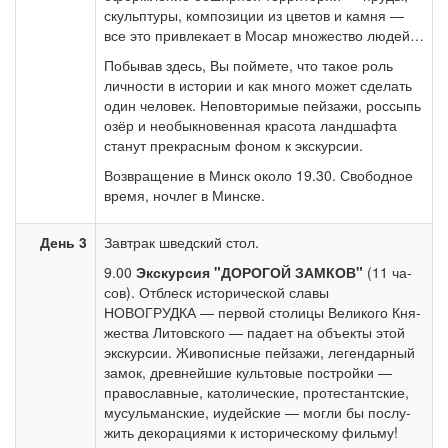
скульп­ту­ры, ком­по­зи­ции из цве­тов и кам­ня —
все это при­вле­ка­ет в Мо­сар мно­же­ство лю­дей…
По­бы­вав здесь, Вы пой­ме­те, что та­кое роль
лич­но­сти в ис­то­рии и как мно­го мо­жет сде­лать
один че­ло­век. Неповторимые пей­за­жи, рос­сыпь
озёр и не­обык­но­вен­ная кра­со­та ланд­шаф­та
ста­нут пре­крас­ным фо­ном к экс­кур­сии.
Воз­вра­ще­ние в Минск око­ло 19.30. Сво­бод­ное
вре­мя, ночлег в Мин­ске.
День 3
Завтрак швед­ский стол.
9.00
Экс­кур­сия "ДОРОГОЙ ЗАМКОВ"
(11 ча­
сов). От­блеск ис­то­ри­че­ской славы
НОВОГРУДКА — пер­вой сто­ли­цы Ве­ли­ко­го Кня­
же­ства Ли­тов­ско­го — па­да­ет на объ­ек­ты этой
экс­кур­сии. Живописные пей­за­жи, ле­ген­дар­ный
за­мок, древ­ней­шие куль­то­вые постройки —
пра­во­слав­ные, ка­то­ли­че­ские, про­те­стант­ские,
му­суль­ман­ские, иудей­ские — мог­ли бы по­слу­
жить де­ко­ра­ци­я­ми к ис­то­ри­че­ско­му филь­му!