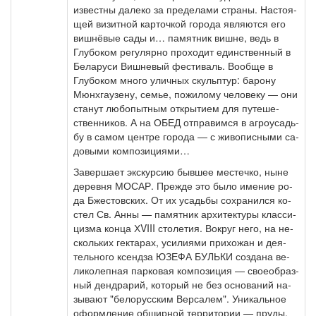
из­вест­ны да­ле­ко за пре­де­ла­ми стра­ны. На­сто­я­
щей ви­зит­ной кар­точ­кой го­ро­да яв­ля­ют­ся его
виш­нёвые са­ды и… па­мят­ник виш­не, ведь в
Глубоком ре­гу­ляр­но про­хо­дит един­ствен­ный в
Бе­ла­ру­си Виш­не­вый фе­сти­валь. Вообще в
Глубоком мно­го улич­ных скульп­тур: ба­ро­ну
Мюнх­гау­зе­ну, се­мье, по­жи­ло­му че­ло­ве­ку — они
ста­нут лю­бо­пыт­ным от­кры­ти­ем для пу­те­ше­
ствен­ни­ков. А на ОБЕД от­пра­вим­ся в аг­ро­усадь­
бу в са­мом цен­тре го­ро­да — с жи­во­пис­ны­ми са­
до­вы­ми ком­по­зи­ци­я­ми…
За­вер­ша­ет экс­кур­сию быв­шее ме­стеч­ко, ны­не
де­рев­ня МОСАР. Прежде это бы­ло име­ние ро­
да Бже­стов­ских. От их усадь­бы со­хра­нил­ся ко­
стел Св. Ан­ны — па­мят­ник ар­хи­тек­ту­ры клас­си­
циз­ма кон­ца ХVIII сто­ле­тия. Во­круг не­го, на не­
сколь­ких гек­та­рах, уси­ли­я­ми при­хо­жан и де­я­
тель­но­го ксен­дза ЮЗЕФА БУЛЬКИ со­зда­на ве­
ли­ко­леп­ная пар­ко­вая ком­по­зи­ция — свое­об­раз­
ный денд­ра­рий, ко­то­рый не без ос­но­ва­ний на­
зы­ва­ют "бе­ло­рус­ским Вер­са­лем". Уни­каль­ное
оформ­ле­ние об­шир­ной тер­ри­то­рии — пру­ды,