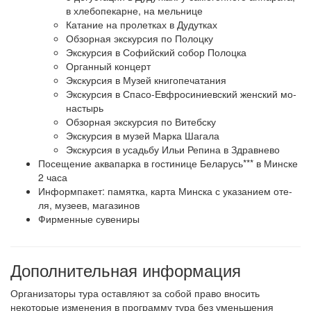
в хле­бо­пе­кар­не, на мель­ни­це
Ка­та­ние на про­лет­ках в Ду­дут­ках
Об­зор­ная экскурсия по Полоцку
Экс­кур­сия в Со­фий­ский со­бор По­лоц­ка
Ор­ган­ный кон­церт
Экс­кур­сия в Музей кни­го­пе­ча­та­ния
Экс­кур­сия в Спасо-Евфросиниевский жен­ский мо­
на­стырь
Об­зор­ная экскурсия по Ви­теб­ску
Экс­кур­сия в му­зей Мар­ка Ша­га­ла
Экс­кур­сия в усадь­бу Ильи Ре­пи­на в Здрав­не­во
По­се­ще­ние аквапарка в го­сти­ни­це Бе­ла­русь*** в Мин­ске
2 ча­са
Ин­форм­па­кет: па­мят­ка, кар­та Мин­ска с ука­за­ни­ем оте­
ля, му­зеев, ма­га­зи­нов
Фир­мен­ные су­ве­ни­ры
Дополнительная информация
Организаторы тура оставляют за собой право вносить
некоторые изменения в программу тура без уменьшения