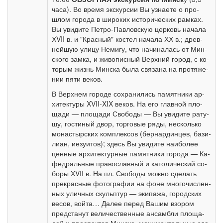
ча­са). Во вре­мя экс­кур­сии Вы узна­е­те о про­
шлом го­ро­да в ши­ро­ких ис­то­ри­че­ских рам­ках.
Вы уви­ди­те Петро-Павловскую цер­ковь на­ча­ла
ХVII в. и "Крас­ный" ко­стел на­ча­ла ХХ в.; древ­
ней­шую ули­цу Не­ми­гу, что на­чи­на­лась от Мин­
ско­го зам­ка, и жи­во­пис­ный Верх­ний го­род, с ко­
то­рым жизнь Мин­ска бы­ла свя­за­на на про­тя­же­
нии пя­ти ве­ков.
В Верх­нем го­ро­де со­хра­ни­лись па­мят­ни­ки ар­
хи­тек­ту­ры XVII-XIX ве­ков. На его глав­ной пло­
ща­ди — пло­ща­ди Сво­бо­ды — Вы уви­ди­те ра­ту­
шу, го­сти­ный двор, тор­го­вые ря­ды, не­сколь­ко
мо­на­стыр­ских ком­плек­сов (бер­нар­дин­цев, ба­зи­
ли­ан, иезуи­тов); здесь Вы уви­ди­те наи­бо­лее
цен­ные ар­хи­тек­тур­ные па­мят­ни­ки го­ро­да — Ка­
фед­раль­ные пра­во­слав­ный и ка­то­ли­че­ский со­
бо­ры ХVII в. На пл. Сво­бо­ды мож­но сде­лать
пре­крас­ные фо­то­гра­фии на фо­не мно­го­чис­лен­
ных улич­ных скульп­тур — эки­па­жа, го­род­ских
ве­сов, вой­та… Да­лее пе­ред Ва­шим взо­ром
пред­ста­нут величественные ан­сам­бли пло­ща­