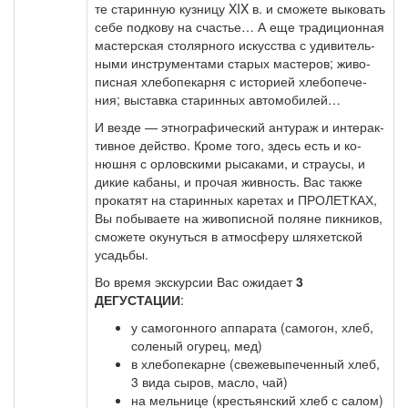
те ста­рин­ную куз­ни­цу XIX в. и смо­же­те вы­ко­вать
се­бе под­ко­ву на сча­стье… А еще тра­ди­ци­он­ная
ма­стер­ская сто­ляр­но­го ис­кус­ства с уди­ви­тель­
ны­ми ин­стру­мен­та­ми ста­рых ма­сте­ров; жи­во­
пис­ная хле­бо­пе­кар­ня с ис­то­ри­ей хле­бо­пе­че­
ния; вы­став­ка ста­рин­ных ав­то­мо­би­лей…
И вез­де — эт­но­гра­фи­че­ский ан­ту­раж и ин­терак­
тив­ное дей­ство. Кро­ме то­го, здесь есть и ко­
нюш­ня с ор­лов­ски­ми ры­са­ка­ми, и стра­у­сы, и
ди­кие ка­ба­ны, и про­чая жив­ность. Вас так­же
про­ка­тят на ста­рин­ных ка­ре­тах и ПРОЛЕТКАХ,
Вы по­бы­ва­е­те на жи­во­пис­ной по­ля­не пик­ни­ков,
смо­же­те оку­нуть­ся в ат­мо­сфе­ру шля­хет­ской
усадь­бы.
Во вре­мя экс­кур­сии Вас ожи­да­ет
3
ДЕГУСТАЦИИ
:
у самогонного аппарата (самогон, хлеб,
соленый огурец, мед)
в хлебопекарне (свежевыпеченный хлеб,
3 вида сыров, масло, чай)
на мельнице (крестьянский хлеб с салом)