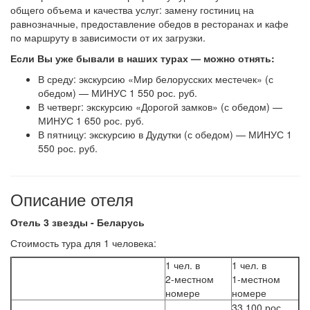
общего объема и качества услуг: замену гостиниц на
равнозначные, предоставление обедов в ресторанах и кафе
по маршруту в зависимости от их загрузки.
Если Вы уже бывали в наших турах — можно отнять:
В среду: экскурсию «Мир белорусских местечек» (с
обедом) — МИНУС 1 550 рос. руб.
В четверг: экскурсию «Дорогой замков» (с обедом) —
МИНУС 1 650 рос. руб.
В пятницу: экскурсию в Дудутки (с обедом) — МИНУС 1
550 рос. руб.
Описание отеля
Отель 3 звезды - Беларусь
Сто­и­мость ту­ра для 1 че­ло­ве­ка:
1 чел. в
1 чел. в
2-местном
1-местном
номере
номере
33 100 рос.