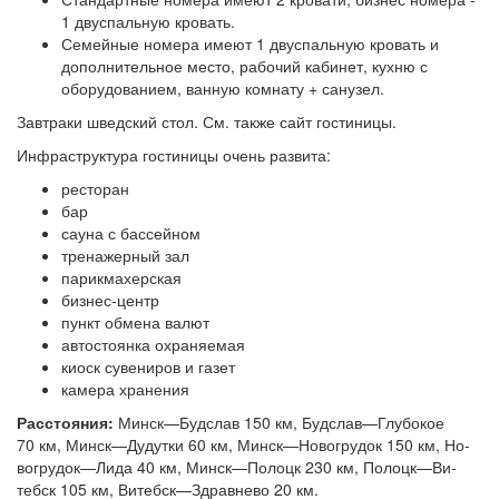
1 двуспальную кровать.
Семейные номера имеют 1 двуспальную кровать и
дополнительное место, рабочий кабинет, кухню с
оборудованием, ванную комнату + санузел.
Завтраки шведский стол. См. также сайт гостиницы.
Инфраструктура гостиницы очень развита:
ресторан
бар
сауна с бассейном
тренажерный зал
парикмахерская
бизнес-центр
пункт обмена валют
автостоянка охраняемая
киоск сувениров и газет
камера хранения
Расстояния:
Минск—Буд­слав 150 км, Буд­слав—Глу­бо­кое
70 км, Минск—Ду­дутки 60 км, Минск—Но­во­гру­док 150 км, Но­
во­гру­док—Ли­да 40 км, Минск—По­лоцк 230 км, По­лоцк—Ви­
тебск 105 км, Ви­тебск—Здрав­не­во 20 км.