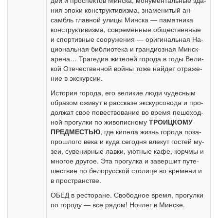
дей и про­спек­тов Мин­ска, мо­ну­мен­таль­ные зда­
ния эпо­хи кон­ст­рук­ти­виз­ма, зна­ме­ни­тый ан­
самбль глав­ной ули­цы Мин­ска — па­мят­ни­ка
кон­ст­рук­ти­виз­ма, со­вре­мен­ные об­ще­ствен­ные
и спор­тив­ные со­ору­же­ния — ори­ги­наль­ная На­
ци­о­наль­ная биб­лио­те­ка и гран­ди­оз­ная Минск-
арена… Трагедия жи­те­лей го­ро­да в го­ды Ве­ли­
кой Оте­че­ствен­ной вой­ны то­же най­дет от­ра­же­
ние в экс­кур­сии.
История го­ро­да, его ве­ли­кие лю­ди чу­дес­ным
об­ра­зом ожи­вут в рас­ска­зе экс­кур­со­во­да и про­
дол­жат свое по­вест­во­ва­ние во вре­мя пе­ше­ход­
ной про­гул­ки по жи­во­пис­но­му
ТРО­ИЦКО­МУ
ПРЕД­МЕСТЬЮ
, где ки­пе­ла жизнь го­ро­да по­за­
про­шло­го ве­ка и ку­да се­год­ня вле­кут го­стей му­
зеи, су­ве­нир­ные лав­ки, уют­ные ка­фе, корч­мы и
мно­гое дру­гое. Эта про­гул­ка и за­вер­шит пу­те­
ше­ствие по бе­ло­рус­ской сто­ли­це во вре­ме­ни и
в про­стран­стве.
ОБЕД в ре­сто­ра­не. Сво­бод­ное вре­мя, про­гул­ки
по го­ро­ду — все ря­дом! Ноч­лег в Мин­ске.