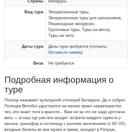
Страны
Беларусь
Вид тура
Экскурсионные туры
,
Экскурсионные туры для школьников
,
Пешеходные экскурсии
,
Групповые туры
,
Туры на весну
,
Туры на лето
Даты тура
Даты тура требуется уточнить.
Оставьте заявку
Виза
Не требуется
Подробная информация о
туре
По­лоцк на­зы­ва­ют культурной сто­ли­цей Бе­ла­ру­си. Да и собрат
По­лоц­ка Ви­тебск удостоился не ме­нее яр­ких характеристик
тех, кто зна­ет толк в кра­со­те... Вам ни за что не на­до до­пла­чи­
вать — в наш тур уже все вхо­дит: встре­ча каж­до­го ту­ри­ста у
ва­го­на, транс­фер в го­сти­ни­цу с ран­ним за­се­ле­ни­ем (с 00.10!),
входные би­ле­ты во все му­зеи и зам­ки, кон­церт в Ра­ту­ше,