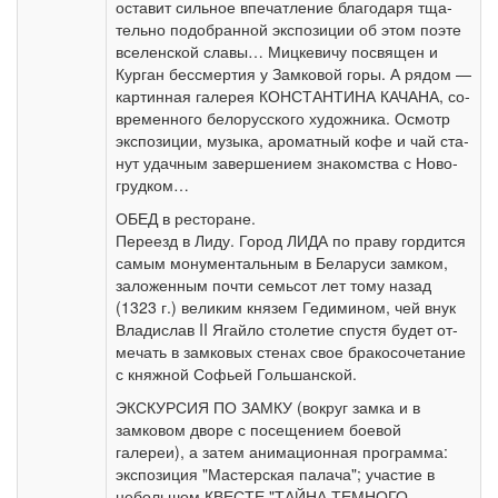
оста­вит сильное впе­чат­ле­ние благодаря тща­
тель­но по­до­бран­ной экс­по­зи­ции об этом по­эте
все­лен­ской славы… Миц­ке­ви­чу по­свя­щен и
Кур­ган бессмертия у Зам­ко­вой го­ры. А ря­дом —
кар­тин­ная га­ле­рея КОНСТАНТИНА КАЧАНА, со­
вре­мен­но­го бе­ло­рус­ско­го ху­дож­ни­ка. Осмотр
экс­по­зи­ции, музыка, аро­мат­ный ко­фе и чай ста­
нут удач­ным за­вер­ше­ни­ем зна­ком­ства с Но­во­
груд­ком…
ОБЕД в ре­сто­ра­не.
Пе­ре­езд в Ли­ду. Город ЛИДА по пра­ву гор­дит­ся
са­мым мо­ну­мен­таль­ным в Бе­ла­ру­си зам­ком,
за­ло­жен­ным по­чти семь­сот лет то­му на­зад
(1323 г.) ве­ли­ким кня­зем Ге­ди­ми­ном, чей внук
Вла­ди­слав II Ягай­ло сто­ле­тие спу­стя бу­дет от­
ме­чать в зам­ко­вых сте­нах свое бра­ко­со­че­та­ние
с княж­ной Со­фьей Голь­шан­ской.
ЭКСКУРСИЯ ПО ЗАМКУ (вокруг зам­ка и в
замковом дворе с по­се­ще­ни­ем боевой
галереи), а затем анимационная про­грам­ма:
экс­по­зи­ция "Мастерская палача"; уча­стие в
небольшом КВЕСТЕ "ТАЙНА ТЕМНОГО