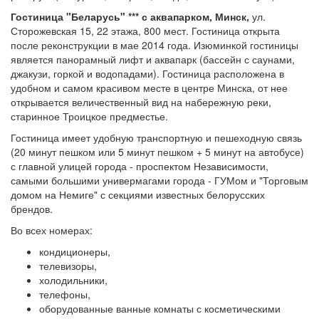
Гостиница "Беларусь" *** с аквапарком, Минск,
ул.
Сторожевская 15, 22 этажа, 800 мест. Гостиница открыта
после реконструкции в мае 2014 года. Изюминкой гости­ни­цы
является панорамный лифт и аквапарк (бассейн с саунами,
джакузи, горкой и водопадами). Гостиница расположена в
удобном и самом красивом месте в центре Минска, от нее
открывается величественный вид на набережную реки,
старинное Троицкое предместье.
Гостиница имеет удобную транспортную и пешеходную связь
(20 минут пешком или 5 минут пешком + 5 минут на автобусе)
с главной улицей города - проспектом Независимости,
самыми большими универмагами города - ГУМом и "Торговым
домом на Немиге" с секциями известных белорусских
брендов.
Во всех номерах:
кон­ди­цио­не­ры,
телевизоры,
холодильники,
телефоны,
оборудованные ванные комнаты с косметическими