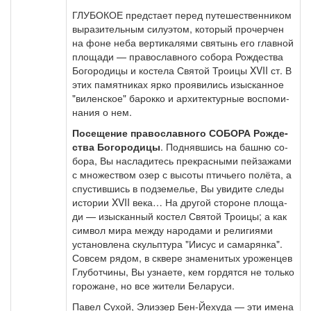
ГЛУБОКОЕ пред­ста­ет пе­ред пу­те­ше­ствен­ни­ком
вы­ра­зи­тель­ным си­лу­этом, ко­то­рый про­чер­чен
на фо­не не­ба вер­ти­ка­ля­ми свя­тынь его глав­ной
пло­ща­ди — пра­во­слав­но­го со­бо­ра Рож­де­ства
Бо­го­ро­ди­цы и ко­сте­ла Свя­той Тро­и­цы XVII ст. В
этих па­мят­ни­ках яр­ко про­яви­лись изыс­кан­ное
"ви­лен­ское" ба­рок­ко и ар­хи­тек­тур­ные вос­по­ми­
на­ния о нем.
По­се­ще­ние пра­во­слав­но­го СОБОРА Рож­де­
ства Бо­го­ро­ди­цы
. Поднявшись на баш­ню со­
бо­ра, Вы на­сла­ди­тесь пре­крас­ны­ми пей­за­жа­ми
с мно­же­ством озер с вы­со­ты пти­чье­го полёта, а
спу­стив­шись в под­зе­ме­лье, Вы уви­ди­те сле­ды
ис­то­рии XVII ве­ка… На дру­гой сто­ро­не пло­ща­
ди — изыс­кан­ный ко­стел Свя­той Тро­и­цы; а как
сим­вол ми­ра меж­ду на­ро­да­ми и ре­ли­ги­я­ми
уста­нов­ле­на скульп­ту­ра "Иисус и са­ма­рян­ка".
Совсем ря­дом, в скве­ре зна­ме­ни­тых уро­жен­цев
Глу­бот­чи­ны, Вы узна­е­те, кем гор­дят­ся не толь­ко
го­ро­жа­не, но все жи­те­ли Бе­ла­ру­си.
Па­вел Су­хой, Эли­э­зер Бен-Йехуда — эти име­на