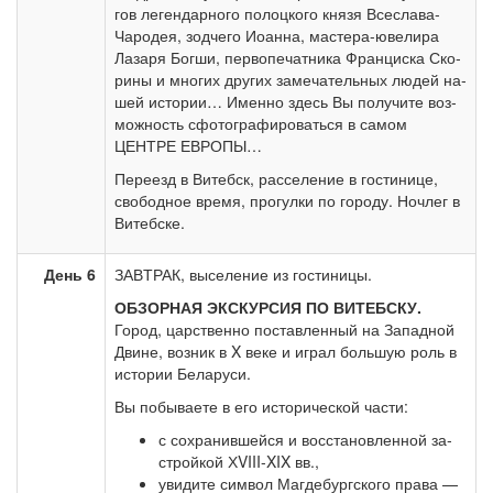
гов ле­ген­дар­но­го по­лоц­ко­го кня­зя Всеслава-
Чародея, зод­че­го Иоан­на, мастера-ювелира
Ла­за­ря Бог­ши, пер­во­пе­чат­ни­ка Фран­цис­ка Ско­
ри­ны и мно­гих дру­гих за­ме­ча­тель­ных лю­дей на­
шей ис­то­рии… Именно здесь Вы получите воз­
мож­ность сфотографироваться в са­мом
ЦЕНТРЕ ЕВРОПЫ…
Пе­ре­езд в Ви­тебск, рас­се­ле­ние в го­сти­ни­це,
свободное вре­мя, про­гул­ки по го­ро­ду. Ноч­лег в
Ви­теб­ске.
День 6
ЗАВ­ТРАК, вы­се­ле­ние из го­сти­ни­цы.
ОБЗОРНАЯ ЭКСКУРСИЯ ПО ВИТЕБСКУ.
Город, цар­ствен­но по­став­лен­ный на За­пад­ной
Дви­не, воз­ник в X ве­ке и иг­рал боль­шую роль в
ис­то­рии Бе­ла­ру­си.
Вы по­бы­ва­е­те в его ис­то­ри­че­ской ча­сти:
с со­хра­нив­шей­ся и вос­ста­нов­лен­ной за­
строй­кой ХVIII-XIX вв.,
уви­ди­те сим­вол Маг­де­бург­ско­го пра­ва —