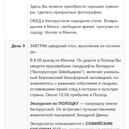
Здесь Вы мо­же­те при­об­ре­сти хо­ро­шие су­ве­ни­
ры, сде­лать пре­крас­ные фо­то­гра­фии.
ОБЕД в бе­ло­рус­ском на­род­ном сти­ле. Воз­вра­
ще­ние в Минск, свободное вре­мя, про­гул­ки по
го­ро­ду. Ноч­лег в Мин­ске.
День 5
ЗАВ­ТРАК швед­ский стол, вы­се­ле­ние из го­сти­ни­
цы.
В 8.00 вы­езд из Мин­ска. По до­ро­ге в По­лоцк Вы
уви­ди­те кра­си­вей­шие ланд­шаф­ты Бе­ла­ру­си
("Белорусскую Швей­ца­рию"), вклю­чая уни­каль­
ный Бе­ре­зин­ский био­сфер­ный за­по­вед­ник; по­
зна­ко­ми­тесь с важ­ны­ми со­бы­ти­я­ми и людь­ми,
оста­вив­ши­ми яр­кий след в ис­то­рии и куль­ту­ре
стра­ны. Около 12.00 прибытие в По­лоцк.
Экс­кур­сия по ПОЛОЦКУ
— пат­ри­ар­ху зем­ли
бе­ло­рус­ской. Он встре­ча­ет пу­те­ше­ствен­ни­ка
жи­во­пис­ной па­но­ра­мой За­пад­ной Дви­ны.
Экс­кур­сан­ты по­зна­ко­мят­ся с
СОФИЙСКИМ