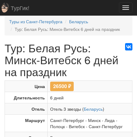
ТурГик!
Toggl
navig
Туры из Санкт-Петербурга
Беларусь
Тур: Бе­лая Русь: Минск-Витебск 6 дней на праздник
Тур: Бе­лая Русь:
Минск-Витебск 6 дней
на праздник
26500
₽
Цена
Длительность
6 дней
Отель
Отель 3 звезды (
Беларусь
)
Маршрут
Санкт-Петербург
-
Минск
-
Лида
-
Полоцк
-
Витебск
-
Санкт-Петербург