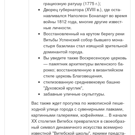
гра­ци­оз­ную ра­ту­шу (1775 г.);
Дворец гу­бер­на­то­ра (XVIII в.), где оста­
нав­ли­вал­ся На­по­ле­он Бо­на­парт во вре­мя
вой­ны 1812 го­да, мно­гие дру­гие из­вест­
ные лич­но­сти.
Вос­ста­нов­лен­ный на кру­том бе­ре­гу ре­ки
Вить­бы Успен­ский со­бор быв­ше­го мо­на­
сты­ря ба­зи­ли­ан стал изящ­ной зри­тель­ной
до­ми­нан­той го­ро­да.
Вы уви­ди­те так­же Вос­кре­сен­скую цер­ковь
— па­мят­ник ар­хи­тек­ту­ры ви­лен­ско­го ба­
рок­ко; вос­ста­нов­лен­ную в ви­зан­тий­ском
сти­ле цер­ковь Бла­го­ве­ще­ния,
сти­ли­зо­ван­ную сред­не­ве­ко­вую баш­ню
"Ду­хов­ской круг­лик",
за­бав­ные улич­ные скульп­ту­ры.
Вас так­же ждет про­гул­ка по жи­во­пис­ной пе­ше­
ход­ной ули­це го­ро­да с су­ве­нир­ны­ми лав­ка­ми,
кар­тин­ны­ми га­ле­ре­я­ми, ко­фей­ня­ми… В на­ча­ле
XX сто­ле­тия Ви­тебск пре­вра­тил­ся в свое­об­раз­
ный сим­вол ди­на­мич­но­го ис­кус­ства все­мир­но
из­вест­ной "Ви­теб­ской шко­лы", яр­ки­ми пред­ста­