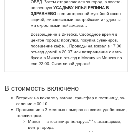
ОБЕД. За­тем от­прав­ля­ем­ся за го­род, в вос­ста­
нов­лен­ную
УСАДЬБУ ИЛЬИ РЕПИНА В
ЗДРАВНЕВО
с ее ин­те­рес­ной му­зей­ной экс­по­
зи­ци­ей, жи­во­пис­ны­ми по­строй­ка­ми и чу­дес­ны­
ми окрест­ны­ми пей­за­жа­ми…
Воз­вра­ще­ние в Ви­тебск. Сво­бод­ное вре­мя в
цен­тре го­ро­да: про­гул­ки, по­куп­ка су­ве­ни­ров,
посещение ка­фе… Проводы на вок­зал в 17.00,
отъезд до­мой в 20.07 или возвращение с ав­то­
бу­сом в Минск и отъезд в Моск­ву из Мин­ска по­
сле 22.00. Счастливой до­ро­ги!
В стоимость включено
Встреча: на вок­за­ле у ва­го­на, транс­фер в го­сти­ни­цу, за­
се­ле­ние с 00.10
Про­жи­ва­ние в 2-местных но­ме­рах со все­ми удоб­ства­ми,
те­ле­ви­зо­ром:
Минск — в го­сти­ни­це Бе­ла­русь*** с ак­ва­пар­ком,
центр го­ро­да