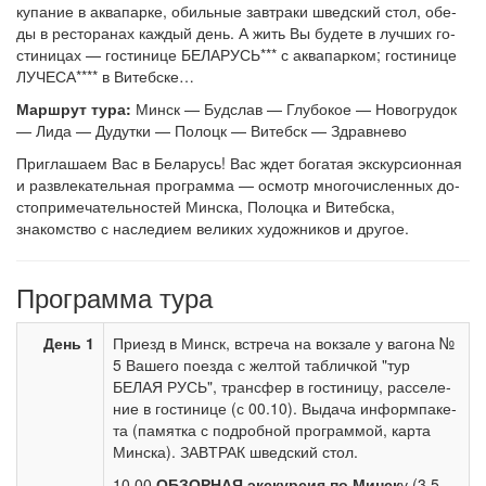
купание в ак­ва­пар­ке, обильные завтраки швед­ский стол, обе­
ды в ре­сто­ра­нах каж­дый день. А жить Вы бу­де­те в луч­ших го­
сти­ни­цах — го­сти­ни­це БЕЛАРУСЬ*** с ак­ва­пар­ком; го­сти­ни­це
ЛУЧЕСА**** в Ви­теб­ске…
Маршрут тура:
Минск — Буд­слав — Глу­бо­кое — Но­во­гру­док
— Ли­да — Ду­дутки — По­лоцк — Ви­тебск — Здрав­не­во
Приглашаем Вас в Бе­ла­русь! Вас ждет бо­га­тая экс­кур­си­он­ная
и раз­вле­ка­тель­ная про­грам­ма — осмотр мно­го­чис­лен­ных до­
сто­при­ме­ча­тель­но­стей Мин­ска, По­лоц­ка и Ви­теб­ска,
знакомство с на­сле­ди­ем ве­ли­ких ху­дож­ни­ков и другое.
Программа тура
День 1
При­езд в Минск, встре­ча на вок­за­ле у ва­го­на №
5 Ва­ше­го по­ез­да с жел­той таб­лич­кой "тур
БЕЛАЯ РУСЬ", транс­фер в го­сти­ни­цу, рас­се­ле­
ние в го­сти­ни­це (с 00.10). Вы­да­ча ин­форм­па­ке­
та (па­мят­ка с по­дроб­ной про­грам­мой, кар­та
Мин­ска). ЗАВ­ТРАК швед­ский стол.
10.00
ОБЗОРНАЯ экскурсия по Мин­ск
у (3,5