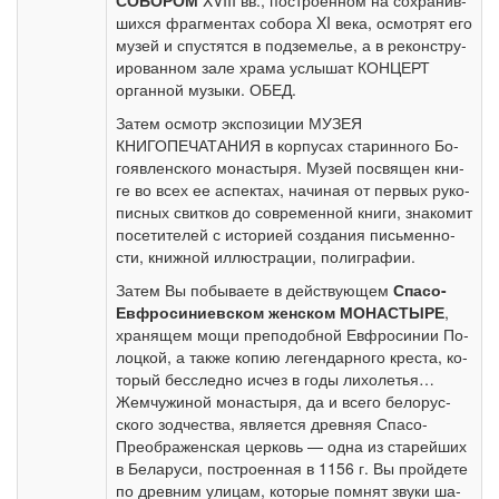
СОБОРОМ
XVIII вв., по­стро­ен­ном на со­хра­нив­
ших­ся фраг­мен­тах со­бо­ра XI ве­ка, осмот­рят его
му­зей и спу­стят­ся в под­зе­ме­лье, а в ре­кон­стру­
и­ро­ван­ном за­ле хра­ма услы­шат КОНЦЕРТ
органной му­зы­ки. ОБЕД.
За­тем осмотр экс­по­зи­ции МУЗЕЯ
КНИГОПЕЧАТАНИЯ в кор­пу­сах ста­рин­но­го Бо­
го­яв­лен­ско­го мо­на­сты­ря. Музей по­свя­щен кни­
ге во всех ее ас­пек­тах, на­чи­ная от пер­вых ру­ко­
пис­ных свит­ков до со­вре­мен­ной кни­ги, зна­ко­мит
по­се­ти­те­лей с ис­то­ри­ей со­зда­ния пись­мен­но­
сти, книж­ной ил­лю­стра­ции, по­ли­гра­фии.
За­тем Вы по­бы­ва­е­те в дей­ству­ю­щем
Спасо-
Евфросиниевском жен­ском МОНАСТЫРЕ
,
хра­ня­щем мо­щи пре­по­доб­ной Ев­фро­си­нии По­
лоц­кой, а так­же копию ле­ген­дар­но­го креста, ко­
то­рый бесследно исчез в го­ды ли­хо­ле­тья…
Жемчужиной мо­на­сты­ря, да и все­го бе­ло­рус­
ско­го зод­че­ства, яв­ля­ет­ся древ­няя Спасо-
Преображенская цер­ковь — од­на из ста­рей­ших
в Бе­ла­ру­си, по­стро­ен­ная в 1156 г. Вы прой­де­те
по древним ули­цам, ко­то­рые пом­нят зву­ки ша­