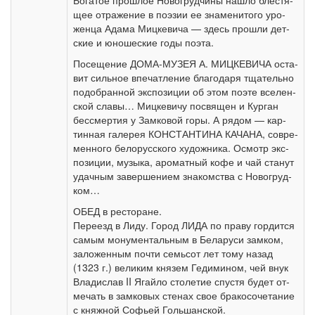
Бо­га­тое про­шлое Но­во­груд­чи­ны на­шло бле­стя­
щее от­ра­же­ние в по­э­зии ее зна­ме­ни­то­го уро­
жен­ца Ада­ма Миц­ке­ви­ча — здесь про­шли дет­
ские и юно­ше­ские го­ды по­эта.
По­се­ще­ние ДОМА-МУЗЕЯ А. МИЦКЕВИЧА оста­
вит сильное впе­чат­ле­ние благодаря тща­тель­но
по­до­бран­ной экс­по­зи­ции об этом по­эте все­лен­
ской славы… Миц­ке­ви­чу по­свя­щен и Кур­ган
бессмертия у Зам­ко­вой го­ры. А ря­дом — кар­
тин­ная га­ле­рея КОНСТАНТИНА КАЧАНА, со­вре­
мен­но­го бе­ло­рус­ско­го ху­дож­ни­ка. Осмотр экс­
по­зи­ции, музыка, аро­мат­ный ко­фе и чай ста­нут
удач­ным за­вер­ше­ни­ем зна­ком­ства с Но­во­груд­
ком…
ОБЕД в ре­сто­ра­не.
Пе­ре­езд в Ли­ду. Город ЛИДА по пра­ву гор­дит­ся
са­мым мо­ну­мен­таль­ным в Бе­ла­ру­си зам­ком,
за­ло­жен­ным по­чти семь­сот лет то­му на­зад
(1323 г.) ве­ли­ким кня­зем Ге­ди­ми­ном, чей внук
Вла­ди­слав II Ягай­ло сто­ле­тие спу­стя бу­дет от­
ме­чать в зам­ко­вых сте­нах свое бра­ко­со­че­та­ние
с княж­ной Со­фьей Голь­шан­ской.