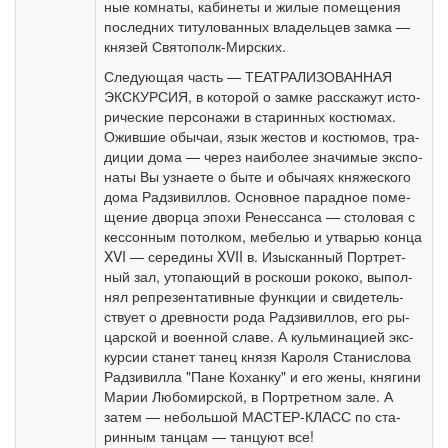
ные ком­на­ты, ка­би­не­ты и жи­лые по­ме­ще­ния
по­след­них ти­ту­ло­ван­ных вла­дель­цев зам­ка —
кня­зей Святополк-Мирских.
Следующая часть — ТЕАТРАЛИЗОВАННАЯ
ЭКСКУРСИЯ, в ко­то­рой о зам­ке рас­ска­жут ис­то­
ри­че­ские персонажи в ста­рин­ных ко­стю­мах.
Ожившие обычаи, язык жестов и ко­стю­мов, тра­
ди­ции до­ма — че­рез наи­бо­лее значимые экс­по­
на­ты Вы узна­е­те о быте и обычаях княжеского
до­ма Рад­зи­вил­лов. Ос­нов­ное па­рад­ное по­ме­
ще­ние двор­ца эпо­хи Ренессанса — сто­ло­вая с
кес­сон­ным по­тол­ком, ме­бе­лью и утва­рью кон­ца
XVI — се­ре­ди­ны XVII в. Изысканный Порт­рет­
ный зал, уто­па­ю­щий в рос­ко­ши ро­ко­ко, вы­пол­
нял ре­пре­зен­та­тив­ные функ­ции и сви­де­тель­
ству­ет о древ­но­сти ро­да Рад­зи­вил­лов, его ры­
цар­ской и во­ен­ной сла­ве. А кульминацией экс­
кур­сии ста­нет танец кня­зя Кароля Станислова
Рад­зи­вил­ла "Па­не Ко­хан­ку" и его жены, кня­ги­ни
Ма­рии Любомирской, в Портретном за­ле. А
затем — не­боль­шой МАСТЕР-КЛАСС по ста­
рин­ным тан­цам — танцуют все!