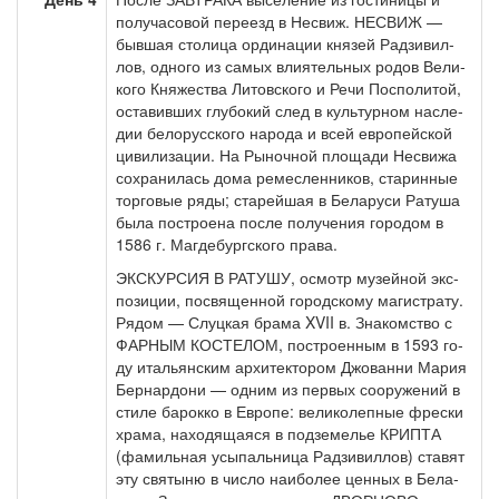
получасовой переезд в Не­свиж. НЕСВИЖ —
бывшая столица ор­ди­на­ции кня­зей Рад­зи­вил­
лов, од­но­го из са­мых вли­я­тель­ных ро­дов Ве­ли­
ко­го Кня­же­ства Ли­тов­ско­го и Ре­чи Поспо­ли­той,
оста­вив­ших глу­бо­кий след в куль­тур­ном на­сле­
дии бе­ло­рус­ско­го на­ро­да и всей ев­ро­пей­ской
ци­ви­ли­за­ции. На Рыночной пло­ща­ди Несвижа
со­хра­ни­лась до­ма ре­мес­лен­ни­ков, ста­рин­ные
тор­го­вые ря­ды; ста­рей­шая в Бе­ла­ру­си Ратуша
бы­ла по­стро­е­на по­сле по­лу­че­ния го­ро­дом в
1586 г. Маг­де­бург­ско­го пра­ва.
ЭКСКУРСИЯ В РАТУШУ, осмотр му­зей­ной экс­
по­зи­ции, по­свя­щен­ной го­род­ско­му ма­ги­стра­ту.
Рядом — Слуц­кая бра­ма XVII в. Зна­ком­ство с
ФАРНЫМ КОСТЕЛОМ, по­стро­ен­ным в 1593 го­
ду ита­льян­ским ар­хи­тек­то­ром Джо­ван­ни Ма­рия
Бер­нар­до­ни — од­ним из пер­вых со­ору­же­ний в
сти­ле ба­рок­ко в Ев­ро­пе: ве­ли­ко­леп­ные фрес­ки
хра­ма, на­хо­дя­ща­я­ся в под­зе­ме­лье КРИПТА
(фа­миль­ная усы­паль­ни­ца Рад­зи­вил­лов) ста­вят
эту свя­ты­ню в чис­ло наи­бо­лее цен­ных в Бе­ла­