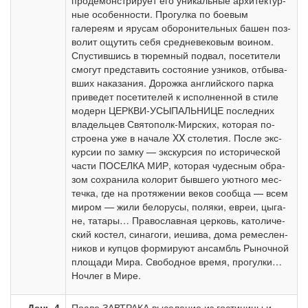
продемонстрирует его уни­каль­ные ар­хи­тек­тур­
ные осо­бен­но­сти. Прогулка по боевым
галереям и ярусам оборонительных ба­шен поз­
во­лит ощу­тить се­бя средневековым воином.
Спустившись в тюремный подвал, посетители
смо­гут пред­ста­вить состояние уз­ни­ков, от­бы­ва­
вших наказания. Дорожка английского пар­ка
при­ве­дет по­се­ти­те­лей к исполненной в сти­ле
мо­дерн ЦЕРКВИ-УСЫПАЛЬНИЦЕ по­след­них
вла­дель­цев Святополк-Мирских, ко­то­рая по­
стро­е­на уже в на­ча­ле XX сто­ле­тия. После экс­
кур­сии по зам­ку — экскурсия по ис­то­ри­че­ской
ча­сти ПО­СЕЛКА МИР, ко­то­рая чу­дес­ным об­ра­
зом со­хра­ни­ла ко­ло­рит быв­ше­го уют­но­го ме­с­
теч­ка, где на про­тя­же­нии ве­ков со­об­ща — всем
ми­ром — жи­ли бе­ло­ру­сы, по­ля­ки, евреи, цы­га­
не, та­та­ры… Пра­во­слав­ная цер­ковь, ка­то­ли­че­
ский ко­стел, си­на­го­ги, ие­ши­ва, до­ма ре­мес­лен­
ни­ков и куп­цов фор­ми­ру­ют ан­самбль Рыночной
пло­ща­ди Мира. Сво­бод­ное вре­мя, про­гул­ки…
Ноч­лег в Мире.
День 4
После ЗАВТРАКА вы­се­ле­ние из го­сти­ни­цы и