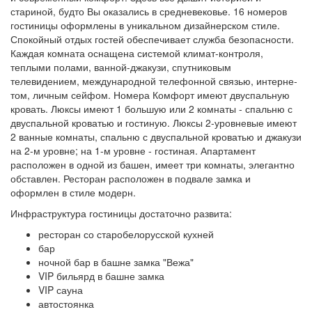
стариной, будто Вы оказались в средневековье. 16 номеров
гостиницы оформ­ле­ны в уникальном дизайнерском стиле.
Спокойный отдых гостей обеспечивает служба безопасности.
Каждая комната оснащена системой климат-контроля,
теплыми полами, ванной-джакузи, спутниковым
телевидением, международной телефонной связью, ин­тер­не­
том, личным сейфом. Номера Комфорт имеют двуспальную
кровать. Люксы имеют 1 большую или 2 комнаты - спальню с
двуспальной кроватью и гостиную. Люксы 2-уров­не­вые имеют
2 ванные комнаты, спальню с двуспальной кроватью и джакузи
на 2-м уровне; на 1-м уровне - гостиная. Апартамент
расположен в одной из башен, имеет три комнаты, элегантно
обставлен. Ресторан расположен в подвале замка и
оформлен в стиле модерн.
Инфраструктура гостиницы достаточно развита:
ресторан со старобелорусской кухней
бар
ночной бар в башне замка "Вежа"
VIP бильярд в башне замка
VIP сауна
автостоянка