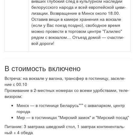
вив­ших глу­бо­кий след в куль­тур­ном на­сле­дии
бе­ло­рус­ско­го на­ро­да и всей ев­ро­пей­ской ци­ви­
ли­за­ции. Воз­вра­ще­ние в Минск око­ло 18.00.
Оста­вив ве­щи в ка­ме­ре хра­не­ния на вок­за­ле
(ес­ли у Вас по­езд позд­но), свободное вре­мя
мож­но про­ве­сти в тор­го­вом цен­тре "Га­ли­лео"
ря­дом с вок­за­лом… Отъ­езд до­мой — счаст­ли­
вой до­ро­ги!
В стоимость включено
Встреча: на вок­за­ле у ва­го­на, транс­фер в го­сти­ни­цу, за­се­ле­
ние с 00.10
Про­жи­ва­ние в 2-местных но­ме­рах со все­ми удоб­ства­ми, те­ле­
ви­зо­ром:
Минск — в го­сти­ни­це Бе­ла­русь*** с ак­ва­пар­ком, центр
го­ро­да
Мир — в го­сти­ни­цах "Мирский за­мок" и "Мирский посад"
Питание: 3 зав­тра­ка швед­ский стол, 1 завтрак кон­ти­нен­таль­
ный + 4 обе­да