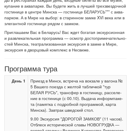
ды в ре­сто­ра­нах каж­дый день, входные би­ле­ты во все му­зеи,
купание в ак­ва­пар­ке. Вы бу­де­те жить в луч­шей трехзвездочной
го­сти­ни­це в цен­тре Мин­ска — го­сти­ни­це БЕЛАРУСЬ*** с ак­ва­
пар­ком. А в Мире на вы­бор: в ста­рин­ном зам­ке XVI ве­ка или в
эле­гант­ной го­сти­ни­це ря­дом с зам­ком.
Приглашаем Вас в Бе­ла­русь! Вас ждет бо­га­тая экс­кур­си­он­ная
и раз­вле­ка­тель­ная про­грам­ма — осмотр до­сто­при­ме­ча­тель­но­
стей Мин­ска, театрализованная экскурсия в зам­ке в Мире,
экскурсия в двор­цо­вый ком­плекс в Не­сви­же.
Программа тура
День 1
При­езд в Минск, встре­ча на вок­за­ле у ва­го­на №
5 Ва­ше­го по­ез­да с жел­той таб­лич­кой "тур
БЕЛАЯ РУСЬ", транс­фер в го­сти­ни­цу, рас­се­ле­
ние в го­сти­ни­це (с 00.10). Вы­да­ча ин­форм­па­ке­
та (па­мят­ка с по­дроб­ной про­грам­мой, кар­та
Мин­ска). Завтрак швед­ский стол.
9.00 Экс­кур­сия "ДОРОГОЙ ЗАМКОВ" (11 ча­сов).
От­блеск ис­то­ри­че­ской славы НОВОГРУДКА —
пер­вой сто­ли­цы Ве­ли­ко­го Кня­же­ства Ли­тов­ско­го