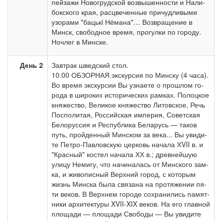
пей­за­жи Но­во­груд­ской воз­вы­шен­но­сти и На­ли­
бок­ско­го края, рас­цве­чен­ные при­чуд­ли­вы­ми
узо­ра­ми "ба­цькi Нё­ма­на"… Воз­вра­ще­ние в
Минск, свободное вре­мя, про­гул­ки по го­ро­ду.
Ноч­лег в Мин­ске.
День 2
Завтрак швед­ский стол.
10.00 ОБЗОРНАЯ экскурсия по Мин­ску (4 ча­са).
Во вре­мя экс­кур­сии Вы узна­е­те о про­шлом го­
ро­да в ши­ро­ких ис­то­ри­че­ских рам­ках. По­лоц­кое
кня­же­ство, Ве­ли­кое кня­же­ство Ли­тов­ское, Речь
Поспо­ли­тая, Рос­сий­ская им­пе­рия, Со­вет­ская
Бе­ло­рус­сия и Рес­пуб­ли­ка Бе­ла­русь — та­ков
путь, прой­ден­ный Мин­ском за ве­ка... Вы уви­ди­
те Петро-Павловскую цер­ковь на­ча­ла ХVII в. и
"Крас­ный" ко­стел на­ча­ла ХХ в.; древ­ней­шую
ули­цу Не­ми­гу, что на­чи­на­лась от Мин­ско­го зам­
ка, и жи­во­пис­ный Верх­ний го­род, с ко­то­рым
жизнь Мин­ска бы­ла свя­за­на на про­тя­же­нии пя­
ти ве­ков. В Верх­нем го­ро­де со­хра­ни­лись па­мят­
ни­ки ар­хи­тек­ту­ры XVII-XIX ве­ков. На его глав­ной
пло­ща­ди — пло­ща­ди Сво­бо­ды — Вы уви­ди­те