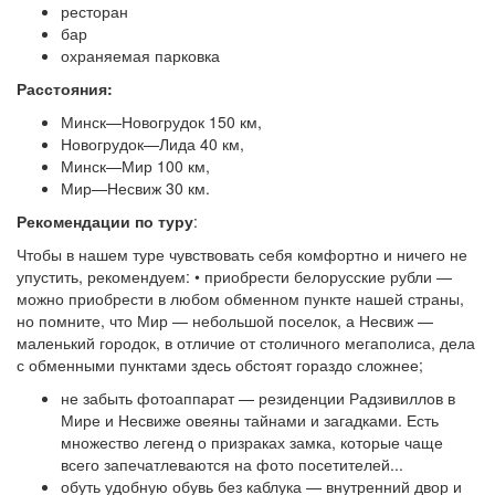
ресторан
бар
охраняемая парковка
Расстояния:
Минск—Но­во­гру­док 150 км,
Но­во­гру­док—Ли­да 40 км,
Минск—Мир 100 км,
Мир—Не­свиж 30 км.
Рекомендации по туру
:
Чтобы в нашем туре чувствовать себя комфортно и ничего не
упустить, ре­ко­мен­ду­ем: • приобрести белорусские рубли —
можно приобрести в любом обменном пункте нашей страны,
но помните, что Мир — небольшой поселок, а Несвиж —
маленький городок, в отличие от столичного мегаполиса, дела
с обменными пунктами здесь обстоят гораздо сложнее;
не забыть фотоаппарат — резиденции Радзивиллов в
Мире и Несвиже овеяны тайнами и загадками. Есть
множество легенд о призраках замка, которые чаще
всего запечатлеваются на фото посетителей...
обуть удобную обувь без каблука — внутренний двор и