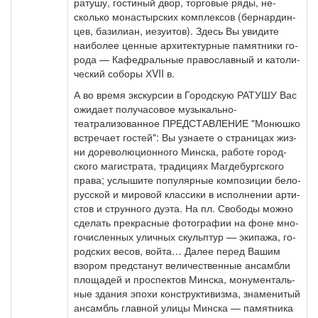
ра­ту­шу, го­сти­ный двор, тор­го­вые ря­ды, не­
сколь­ко мо­на­стыр­ских ком­плек­сов (бер­нар­дин­
цев, ба­зи­ли­ан, иезуи­тов). Здесь Вы уви­ди­те
наи­бо­лее цен­ные ар­хи­тек­тур­ные па­мят­ни­ки го­
ро­да — Ка­фед­раль­ные пра­во­слав­ный и ка­то­ли­
че­ский со­бо­ры ХVII в.
А во вре­мя экс­кур­сии в Городскую РАТУШУ Вас
ожи­да­ет по­лу­ча­со­вое музыкально-
театрализованное ПРЕДСТАВЛЕНИЕ "Мо­нюш­ко
встре­ча­ет го­стей": Вы узна­е­те о стра­ни­цах жиз­
ни до­ре­во­лю­ци­он­но­го Мин­ска, ра­бо­те го­род­
ско­го ма­ги­стра­та, тра­ди­ци­ях Маг­де­бург­ско­го
пра­ва; услы­ши­те по­пу­ляр­ные ком­по­зи­ции бе­ло­
рус­ской и ми­ро­вой клас­си­ки в ис­пол­не­нии ар­ти­
стов и струн­но­го ду­э­та. На пл. Сво­бо­ды мож­но
сде­лать пре­крас­ные фо­то­гра­фии на фо­не мно­
го­чис­лен­ных улич­ных скульп­тур — эки­па­жа, го­
род­ских ве­сов, вой­та… Да­лее пе­ред Ва­шим
взо­ром пред­ста­нут величественные ан­сам­бли
пло­ща­дей и про­спек­тов Мин­ска, мо­ну­мен­таль­
ные зда­ния эпо­хи кон­ст­рук­ти­виз­ма, зна­ме­ни­тый
ан­самбль глав­ной ули­цы Мин­ска — па­мят­ни­ка