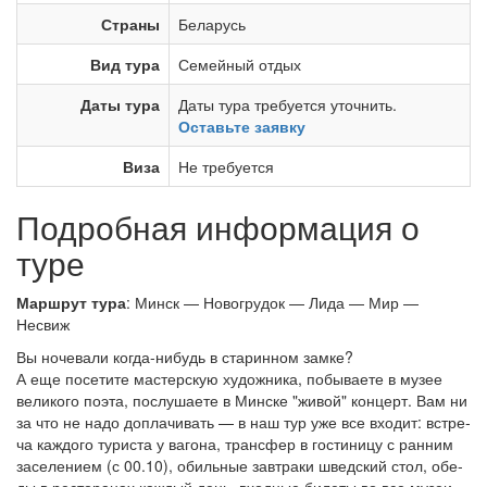
Страны
Беларусь
Вид тура
Семейный отдых
Даты тура
Даты тура требуется уточнить.
Оставьте заявку
Виза
Не требуется
Подробная информация о
туре
Маршрут тура
: Минск — Новогрудок — Лида — Мир —
Несвиж
Вы ночевали когда-нибудь в ста­рин­ном зам­ке?
А еще по­се­ти­те ма­стер­скую ху­дож­ни­ка, по­бы­ва­е­те в музее
великого по­эта, по­слу­ша­е­те в Мин­ске "жи­вой" кон­церт. Вам ни
за что не на­до до­пла­чи­вать — в наш тур уже все вхо­дит: встре­
ча каж­до­го ту­ри­ста у ва­го­на, транс­фер в го­сти­ни­цу с ран­ним
за­се­ле­ни­ем (с 00.10), обильные завтраки швед­ский стол, обе­