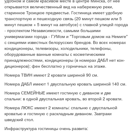
удобном и самом красивом месте в центре Минска, от нее
открывается величественный вид на набережную реки,
старинное Троицкое предместье. Гостиница имеет удобную
транспортную и пешеходную связь (20 минут пешком или 5
минут пешком + 5 минут на автобусе) с главной улицей города
- проспектом Независимости, самыми большими
универмагами города - ГУМом и "Торговым домом на Немиге"
с секциями известных белорусских брендов. Во всех номерах
кон­ди­цио­не­ры, телевизоры, холодильники, телефоны,
оборудованные ванные комнаты с косметическими
принадлежностями, кондиционеры (в номерах ДАБЛ нет кон­
ди­цио­не­ров); фен бесплатно у горничных на этаже.
Номера ТВИН имеют 2 кровати шириной 90 см.
Номера ДАБЛ имеют 1 двуспальную кровать шириной 140 см.
Номера СЕМЕЙНЫЕ имеют гостиную с диваном и две
спальни: в одной двуспальная кровать, во второй 2 кровати.
Номера ЛЮКС имеют 2 комнаты: спальню с двуспальной
кроватью и гостиную с раскладным диваном. Завтраки
шведский стол.
Инфраструктура гостиницы очень развита: