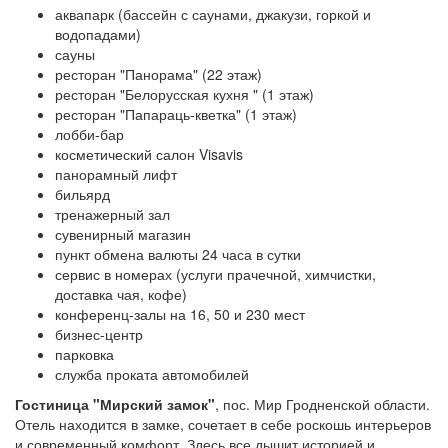
аквапарк (бассейн с саунами, джакузи, горкой и
водопадами)
сауны
ресторан "Панорама" (22 этаж)
ресторан "Белорусская кухня " (1 этаж)
ресторан "Папараць-кветка" (1 этаж)
лобби-бар
косметический салон Visavis
панорамный лифт
бильярд
тренажерный зал
сувенирный магазин
пункт обмена валюты 24 часа в сутки
сервис в номерах (услуги прачечной, химчистки,
доставка чая, кофе)
конференц-залы на 16, 50 и 230 мест
бизнес-центр
парковка
служба проката автомобилей
Гостиница "Мирский замок"
, пос. Мир Гродненской области.
Отель находится в зам­ке, сочетает в себе роскошь интерьеров
и современный комфорт. Здесь все дышит ис­то­рией и