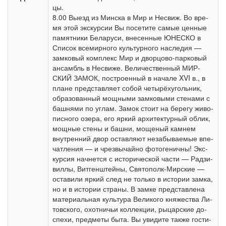
цы.
8.00 Выезд из Мин­ска в Мир и Не­свиж. Во вре­
мя этой экс­кур­сии Вы по­се­ти­те са­мые цен­ные
па­мят­ни­ки Бе­ла­ру­си, вне­сен­ные ЮНЕСКО в
Спи­сок все­мир­но­го куль­тур­но­го на­сле­дия —
зам­ко­вый ком­плекс Мир и дворцово-парковый
ан­самбль в Не­сви­же. Ве­ли­чест­вен­ный МИР­
СКИЙ ЗАМОК, по­стро­ен­ный в на­ча­ле XVI в., в
пла­не пред­став­ля­ет со­бой че­ты­рёх­уголь­ник,
об­ра­зо­ван­ный мощ­ны­ми зам­ко­вы­ми сте­на­ми с
баш­ня­ми по уг­лам. Замок стоит на бе­ре­гу жи­во­
пис­но­го озе­ра, его яр­кий ар­хи­тек­тур­ный об­лик,
мощ­ные сте­ны и баш­ни, мощеный кам­нем
внут­рен­ний двор остав­ля­ют не­за­бы­вае­мые впе­
чат­ле­ния — и чрез­вы­чай­но фотогеничны! Экс­
кур­сия начнется с ис­то­ри­че­ской ча­сти — Рад­зи­
вил­лы, Витгенштейны, Святополк-Мирские —
оста­ви­ли яр­кий след не толь­ко в ис­то­рии зам­ка,
но и в ис­то­рии стра­ны. В зам­ке пред­став­ле­на
ма­те­ри­аль­ная куль­ту­ра Ве­ли­ко­го княжества Ли­
тов­ско­го, охот­ни­чьи кол­лек­ции, ры­цар­ские до­
спе­хи, пред­ме­ты бы­та. Вы уви­ди­те так­же го­сти­