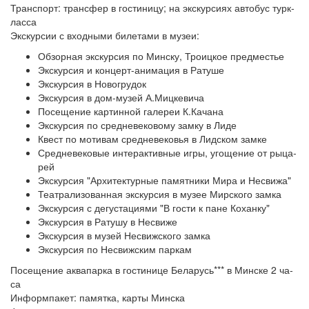
Транс­порт: транс­фер в го­сти­ни­цу; на экс­кур­си­ях ав­то­бус турк­
лас­са
Экскурсии с вход­ны­ми би­ле­та­ми в му­зеи:
Об­зор­ная экскурсия по Мин­ску, Тро­иц­кое пред­ме­стье
Экс­кур­сия и концерт-анимация в Ра­ту­ше
Экс­кур­сия в Но­во­гру­док
Экс­кур­сия в дом-музей А.Миц­ке­ви­ча
По­се­ще­ние кар­тин­ной галереи К.Ка­ча­на
Экс­кур­сия по средневековому зам­ку в Ли­де
Квест по мо­ти­вам средневековья в Лид­ском зам­ке
Средневековые ин­тер­ак­тив­ные иг­ры, уго­ще­ние от ры­ца­
рей
Экс­кур­сия "Архитектурные па­мят­ни­ки Мира и Несвижа"
Театра­ли­зо­ван­ная экскурсия в музее Мир­ско­го зам­ка
Экс­кур­сия с де­гу­ста­ци­я­ми "В го­сти к пане Ко­хан­ку"
Экс­кур­сия в Ратушу в Не­сви­же
Экс­кур­сия в му­зей Несвиж­ско­го зам­ка
Экс­кур­сия по Несвижским паркам
По­се­ще­ние аквапарка в го­сти­ни­це Бе­ла­русь*** в Мин­ске 2 ча­
са
Ин­форм­па­кет: па­мят­ка, карты Мин­ска