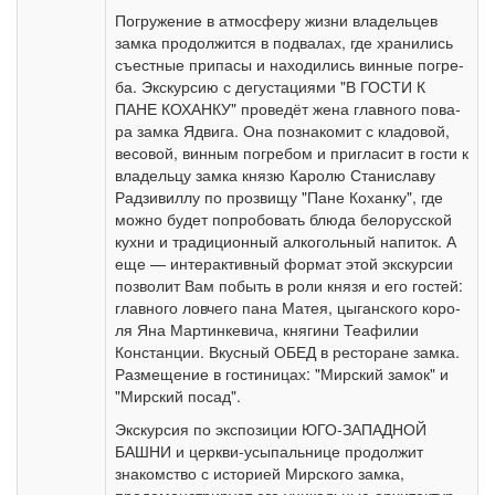
По­гру­же­ние в ат­мо­сфе­ру жиз­ни вла­дель­цев
зам­ка про­дол­жит­ся в подвалах, где хра­ни­лись
съе­ст­ные при­па­сы и на­хо­ди­лись вин­ные по­гре­
ба. Экскурсию с де­гу­ста­ци­я­ми "В ГОСТИ К
ПАНЕ КОХАНКУ" проведёт же­на глав­но­го по­ва­
ра зам­ка Яд­ви­га. Она по­зна­ко­мит с кладовой,
весовой, винным погребом и пригласит в го­сти к
владельцу зам­ка кня­зю Каролю Станиславу
Радзивиллу по прозвищу "Па­не Ко­хан­ку", где
мож­но бу­дет по­про­бо­вать блю­да бе­ло­рус­ской
кух­ни и традиционный алкогольный на­пи­ток. А
еще — ин­тер­ак­тив­ный фор­мат этой экс­кур­сии
поз­во­лит Вам побыть в ро­ли кня­зя и его го­стей:
глав­но­го ловчего па­на Матея, цыганского ко­ро­
ля Яна Мартинкевича, кня­ги­ни Теафилии
Констанции. Вкусный ОБЕД в ре­сто­ра­не зам­ка.
Размещение в го­сти­ни­цах: "Мирский за­мок" и
"Мирский посад".
Экс­кур­сия по экс­по­зи­ции ЮГО-ЗАПАДНОЙ
БАШНИ и церкви-усыпальнице про­дол­жит
знакомство с ис­то­ри­ей Мир­ско­го зам­ка,