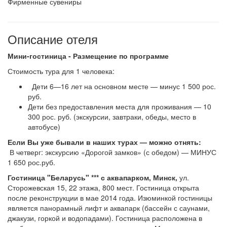
Фир­мен­ные су­ве­ни­ры
Описание отеля
Мини-гостиница - Размещение по программе
Сто­и­мость ту­ра для 1 че­ло­ве­ка:
Дети 6—16 лет на основном месте — минус 1 500 рос.
руб.
Дети без предоставления места для проживания — 10
300 рос. руб. (экскурсии, завтраки, обеды, место в
автобусе)
Если Вы уже бывали в наших турах — можно отнять:
В четверг: экскурсию «Дорогой замков» (с обедом) — МИНУС
1 650 рос.руб.
Гостиница "Беларусь" *** с аквапарком, Минск,
ул.
Сторожевская 15, 22 этажа, 800 мест. Гостиница открыта
после реконструкции в мае 2014 года. Изюминкой гости­ни­цы
является панорамный лифт и аквапарк (бассейн с саунами,
джакузи, горкой и водопадами). Гостиница расположена в