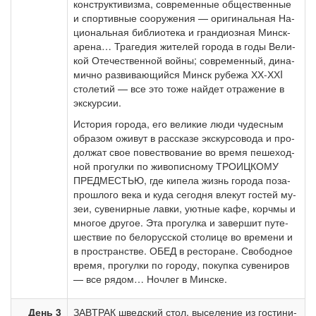
кон­ст­рук­ти­виз­ма, со­вре­мен­ные об­ще­ствен­ные
и спор­тив­ные со­ору­же­ния — ори­ги­наль­ная На­
ци­о­наль­ная биб­лио­те­ка и гран­ди­оз­ная Минск-
арена… Трагедия жи­те­лей го­ро­да в го­ды Ве­ли­
кой Оте­че­ствен­ной вой­ны; со­вре­мен­ный, ди­на­
мич­но раз­ви­ваю­щий­ся Минск ру­бе­жа ХХ-ХХI
сто­ле­тий — все это то­же най­дет от­ра­же­ние в
экс­кур­сии.
История го­ро­да, его ве­ли­кие лю­ди чу­дес­ным
об­ра­зом ожи­вут в рас­ска­зе экс­кур­со­во­да и про­
дол­жат свое по­вест­во­ва­ние во вре­мя пе­ше­ход­
ной про­гул­ки по жи­во­пис­но­му ТРО­ИЦКО­МУ
ПРЕД­МЕСТЬЮ, где ки­пе­ла жизнь го­ро­да по­за­
про­шло­го ве­ка и ку­да се­год­ня вле­кут го­стей му­
зеи, су­ве­нир­ные лав­ки, уют­ные ка­фе, корч­мы и
мно­гое дру­гое. Эта про­гул­ка и за­вер­шит пу­те­
ше­ствие по бе­ло­рус­ской сто­ли­це во вре­ме­ни и
в про­стран­стве. ОБЕД в ре­сто­ра­не. Сво­бод­ное
вре­мя, про­гул­ки по го­ро­ду, по­куп­ка су­ве­ни­ров
— все ря­дом… Ноч­лег в Мин­ске.
День 3
ЗАВ­ТРАК швед­ский стол, вы­се­ле­ние из го­сти­ни­