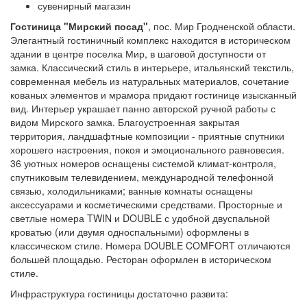
сувенирный магазин
Гостиница "Мирский посад"
, пос. Мир Гродненской области.
Элегантный гостиничный комплекс находится в историческом
здании в центре поселка Мир, в шаговой доступ­но­сти от
замка. Классический стиль в интерьере, итальянский текстиль,
современная ме­бель из натуральных материалов, сочетание
кованых элементов и мрамора придают гости­ни­це изысканный
вид. Интерьер украшает панно авторской ручной работы с
видом Мирского замка. Благоустроенная закрытая
территория, ландшафтные композиции - приятные спутники
хорошего настроения, покоя и эмоционального равновесия.
36 уют­ных номеров оснащены системой климат-контроля,
спутниковым телевидением, меж­ду­на­род­ной телефонной
связью, холодильниками; ванные комнаты оснащены
аксессуарами и косметическими средствами. Просторные и
светлые номера TWIN и DOUBLE с удобной двуспальной
кроватью (или двумя односпальными) оформлены в
классическом стиле. Номера DOUBLE COMFORT отличаются
большей площадью. Ресторан оформлен в исто­ри­чес­ком
стиле.
Инфраструктура гостиницы достаточно развита: