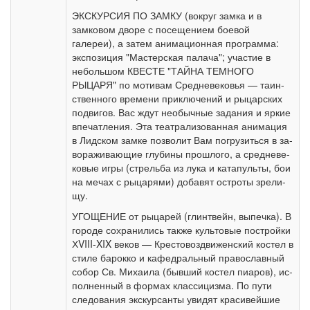
ЭКСКУРСИЯ ПО ЗАМКУ (вокруг зам­ка и в
замковом дворе с по­се­ще­ни­ем боевой
галереи), а затем анимационная про­грам­ма:
экс­по­зи­ция "Мастерская палача"; уча­стие в
небольшом КВЕСТЕ "ТАЙНА ТЕМНОГО
РЫЦАРЯ" по мо­ти­вам Средне­ве­ко­вья — та­ин­
ствен­но­го вре­ме­ни приключений и ры­цар­ских
подвигов. Вас ждут необычные задания и яр­кие
впе­чат­ле­ния. Эта театрализованная ани­ма­ция
в Лид­ском зам­ке поз­во­лит Вам по­гру­зить­ся в за­
во­ра­жи­ва­ю­щие глу­би­ны про­шло­го, а сред­не­ве­
ко­вые иг­ры (стрель­ба из лу­ка и ка­та­пуль­ты, бои
на ме­чах с ры­ца­ря­ми) до­ба­вят остро­ты зре­ли­
щу.
УГОЩЕНИЕ от ры­ца­рей (глинтвейн, вы­печ­ка). В
го­ро­де со­хра­ни­лись так­же куль­то­вые постройки
ХVIII-XIX ве­ков — Кре­сто­воз­дви­жен­ский ко­стел в
сти­ле ба­рок­ко и ка­фед­раль­ный пра­во­слав­ный
со­бор Св. Ми­ха­и­ла (быв­ший ко­стел пи­а­ров), ис­
пол­нен­ный в фор­мах клас­си­циз­ма. По пу­ти
сле­до­ва­ния экскурсанты уви­дят кра­си­вей­шие