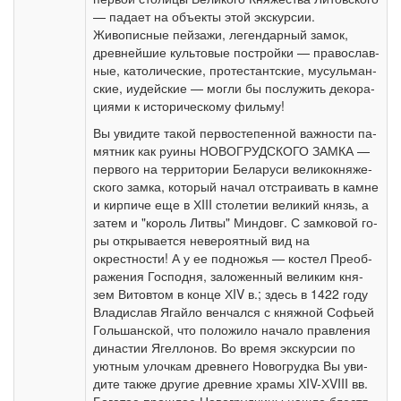
— па­да­ет на объ­ек­ты этой экс­кур­сии.
Живописные пей­за­жи, ле­ген­дар­ный за­мок,
древ­ней­шие куль­то­вые постройки — пра­во­слав­
ные, ка­то­ли­че­ские, про­те­стант­ские, му­суль­ман­
ские, иудей­ские — мог­ли бы по­слу­жить де­ко­ра­
ци­я­ми к ис­то­ри­че­ско­му филь­му!
Вы уви­ди­те та­кой пер­во­сте­пен­ной важ­но­сти па­
мят­ник как ру­и­ны НОВОГРУДСКОГО ЗАМКА —
пер­во­го на тер­ри­то­рии Бе­ла­ру­си ве­ли­ко­кня­же­
ско­го зам­ка, ко­то­рый на­чал от­стра­и­вать в кам­не
и кир­пи­че еще в ХIII сто­ле­тии ве­ли­кий князь, а
затем и "ко­роль Лит­вы" Мин­довг. С замковой го­
ры от­кры­ва­ет­ся не­ве­ро­ят­ный вид на
окрестности! А у ее под­но­жья — ко­стел Пре­об­
ра­же­ния Гос­под­ня, за­ло­жен­ный ве­ли­ким кня­
зем Ви­то­втом в кон­це ХIV в.; здесь в 1422 го­ду
Вла­ди­слав Ягай­ло вен­чал­ся с княж­ной Со­фьей
Голь­шан­ской, что по­ло­жи­ло на­ча­ло правления
ди­на­стии Ягел­ло­нов. Во вре­мя экс­кур­сии по
уют­ным улоч­кам древ­не­го Но­во­груд­ка Вы уви­
ди­те так­же дру­гие древние хра­мы ХIV-ХVIII вв.