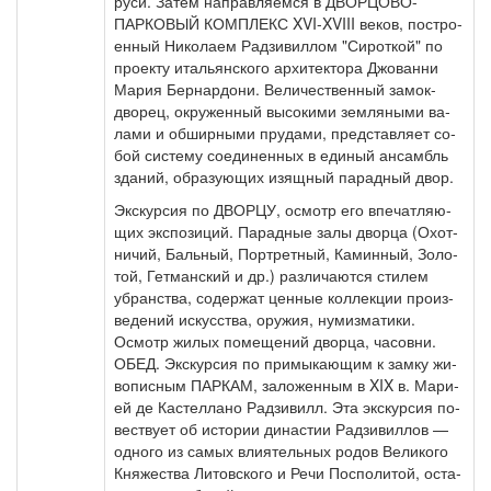
ру­си. За­тем на­прав­ля­ем­ся в ДВОРЦОВО-
ПАРКОВЫЙ КОМПЛЕКС XVI-XVIII ве­ков, по­стро­
ен­ный Ни­ко­ла­ем Рад­зи­вил­лом "Си­рот­кой" по
про­ек­ту ита­льян­ско­го ар­хи­тек­то­ра Джо­ван­ни
Ма­рия Бер­нар­до­ни. Ве­ли­чест­вен­ный замок-
дворец, окру­жен­ный вы­со­ки­ми зем­ля­ны­ми ва­
ла­ми и об­шир­ны­ми пру­да­ми, пред­став­ля­ет со­
бой си­сте­му со­еди­нен­ных в еди­ный ан­самбль
зда­ний, об­ра­зую­щих изящ­ный па­рад­ный двор.
Экс­кур­сия по ДВОРЦУ, осмотр его впе­чат­ляю­
щих экс­по­зи­ций. Парадные за­лы двор­ца (Охот­
ни­чий, Баль­ный, Порт­рет­ный, Ка­мин­ный, Зо­ло­
той, Гет­ман­ский и др.) раз­ли­ча­ют­ся сти­лем
убран­ства, со­дер­жат цен­ные кол­лек­ции про­из­
ве­де­ний ис­кус­ства, ору­жия, ну­миз­ма­ти­ки.
Осмотр жи­лых по­ме­ще­ний двор­ца, ча­сов­ни.
ОБЕД. Экс­кур­сия по при­мы­каю­щим к зам­ку жи­
во­пис­ным ПАР­КАМ, за­ло­жен­ным в XIX в. Ма­ри­
ей де Ка­стел­ла­но Рад­зи­вилл. Эта экскурсия по­
вест­ву­ет об ис­то­рии ди­на­стии Рад­зи­вил­лов —
од­но­го из са­мых вли­я­тель­ных ро­дов Ве­ли­ко­го
Кня­же­ства Ли­тов­ско­го и Ре­чи Поспо­ли­той, оста­